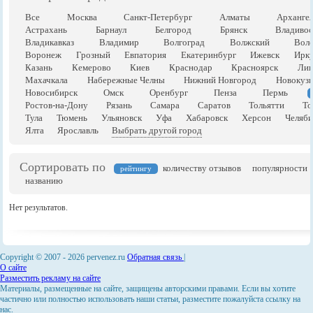
Все
Москва
Санкт-Петербург
Алматы
Арханге
Астрахань
Барнаул
Белгород
Брянск
Владивос
Владикавказ
Владимир
Волгоград
Волжский
Воло
Воронеж
Грозный
Евпатория
Екатеринбург
Ижевск
Ирку
Казань
Кемерово
Киев
Краснодар
Красноярск
Лип
Махачкала
Набережные Челны
Нижний Новгород
Новокузн
Новосибирск
Омск
Оренбург
Пенза
Пермь
Ростов-на-Дону
Рязань
Самара
Саратов
Тольятти
То
Тула
Тюмень
Ульяновск
Уфа
Хабаровск
Херсон
Челяби
Ялта
Ярославль
Выбрать другой город
Сортировать по
количеству отзывов
популярности
рейтингу
названию
Нет результатов.
Copyright © 2007 -
2026 pervenez.ru
Обратная связь
|
О сайте
Разместить рекламу на сайте
Материалы, размещенные на сайте, защищены авторскими правами. Если вы хотите
частично или полностью использовать наши статьи, разместите пожалуйста ссылку на
нас.