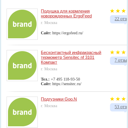
Подушка для кормления
новорожденных ErgoFeed
22 отз
г. Москва
Сайт:
https://ergofeed.ru/
Бесконтактный инфракрасный
термометр Sensitec nf 3101
7 отзы
Компакт
г. Москва
Тел.:
+7 495 118-93-50
Сайт:
https://sensitec.ru/
Подгузники Goo.N
г. Москва
53 отз