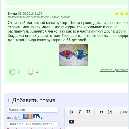
Нина
03.06.2016 21:37
Местоположение пользователя: Россия, Москва
Отличный магнитный конструктор. Цвета яркие, детали крепятся хо
строить можно как маленькие фигуры, так и большие и они не
распадутся. Хранятся легко, так как все части липнут друг к другу.
Когда мы его покупали, стоил 4800 всего, - это относительно недоро
для такого вида конструктора на 66 деталей.
Ответить/дополнит
0
1
+
Добавить отзыв





[BBc
или
Войти
