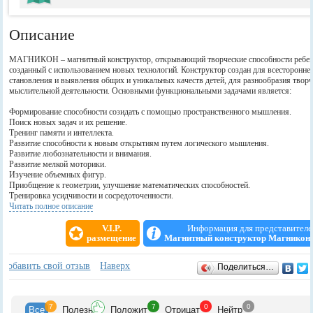
Описание
МАГНИКОН – магнитный конструктор, открывающий творческие способности ребен
созданный с использованием новых технологий. Конструктор создан для всесторонне
становления и выявления общих и уникальных качеств детей, для разнообразия творч
мыслительной деятельности. Основными функциональными задачами является:
Формирование способности созидать с помощью пространственного мышления.
Поиск новых задач и их решение.
Тренинг памяти и интеллекта.
Развитие способности к новым открытиям путем логического мышления.
Развитие любознательности и внимания.
Развитие мелкой моторики.
Изучение объемных фигур.
Приобщение к геометрии, улучшение математических способностей.
Тренировка усидчивости и сосредоточенности.
Совершенствование яркого воображения и фантазии, расширение кругозора.
Читать полное описание
V.I.P.
Информация для представителе
размещение
Магнитный конструктор Магникон
Отзывы
+
Добавить свой отзыв
Наверх
Поделиться…
7
7
0
0
Все
Полезн
Положит
Отрицат
Нейтр