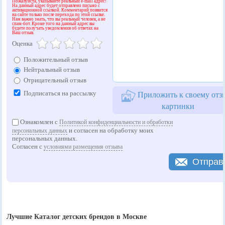
Пожалуйста, указывайте реальный e-mail адрес!
На данный адрес будет отправлено письмо с
активационной ссылкой. Комментарий появится
на сайте только после перехода по этой ссылке.
Нам важно знать, что вы реальный человек, а не
спам-бот. Кроме того на данный адрес вы
будете получать уведомления об ответах на
Ваш отзыв.
Оценка
Положительный отзыв
Нейтральный отзыв
Отрицательный отзыв
Подписаться на рассылку
Приложить к своему отз
картинки
Ознакомлен с
Политикой конфиденциальности и обработки
и согласен на обработку моих
персональных данных
персональных данных.
Согласен с
условиями размещения отзыва
Отправ
Лучшие Каталог детских брендов в Москве