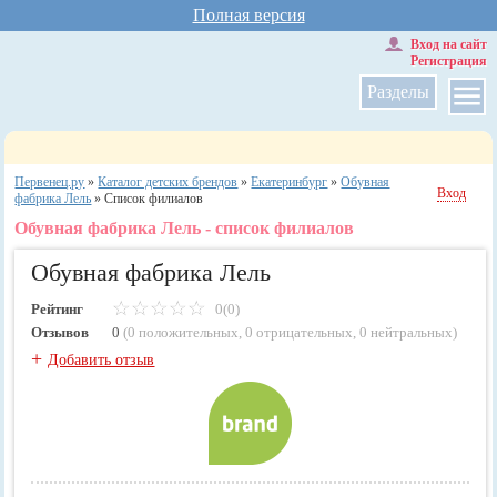
Полная версия
Вход на сайт
Регистрация
Разделы
Первенец.ру
»
Каталог детских брендов
»
Екатеринбург
»
Обувная
Вход
фабрика Лель
»
Cписок филиалов
Обувная фабрика Лель - список филиалов
Обувная фабрика Лель
Рейтинг
0(0)
Отзывов
0
(
0 положительных
,
0 отрицательных
,
0 нейтральных
)
+
Добавить отзыв