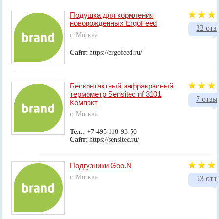
Подушка для кормления
новорожденных ErgoFeed
22 отз
г. Москва
Сайт:
https://ergofeed.ru/
Бесконтактный инфракрасный
термометр Sensitec nf 3101
7 отзы
Компакт
г. Москва
Тел.:
+7 495 118-93-50
Сайт:
https://sensitec.ru/
Подгузники Goo.N
г. Москва
53 отз