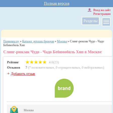
Полная версия
Вход на сайт
Регистрация
Разделы
Первенец.ру
»
Каталог детских брендов
»
Москва
»
Слинг-рюкзак Чудо - Чадо
Бебимобиль Хип
Слинг-рюкзак Чудо - Чадо Бебимобиль Хип в Москве
Рейтинг
4.6(23)
Отзывов
7
(
7 положительных
,
0 отрицательных
,
0 нейтральных
)
+
Добавить отзыв
Москва