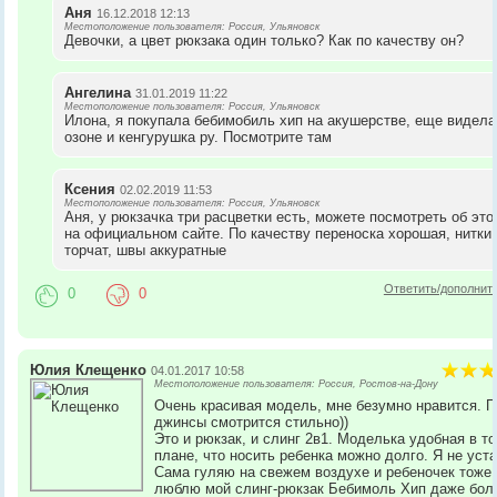
Аня
16.12.2018 12:13
Местоположение пользователя: Россия, Ульяновск
Девочки, а цвет рюкзака один только? Как по качеству он?
Ангелина
31.01.2019 11:22
Местоположение пользователя: Россия, Ульяновск
Илона, я покупала бебимобиль хип на акушерстве, еще видела
озоне и кенгурушка ру. Посмотрите там
Ксения
02.02.2019 11:53
Местоположение пользователя: Россия, Ульяновск
Аня, у рюкзачка три расцветки есть, можете посмотреть об это
на официальном сайте. По качеству переноска хорошая, нитки 
торчат, швы аккуратные
Ответить/дополнит
0
0
Юлия Клещенко
04.01.2017 10:58
Местоположение пользователя: Россия, Ростов-на-Дону
Очень красивая модель, мне безумно нравится. 
джинсы смотрится стильно))
Это и рюкзак, и слинг 2в1. Моделька удобная в т
плане, что носить ребенка можно долго. Я не уст
Сама гуляю на свежем воздухе и ребеночек тоже.
люблю мой слинг-рюкзак Бебимоль Хип даже бол