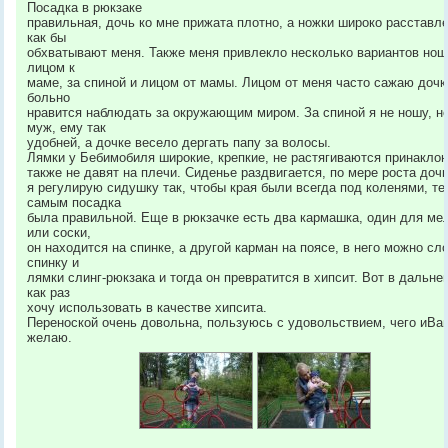
Посадка в рюкзаке
правильная, дочь ко мне прижата плотно, а ножки широко расставл
как бы
обхватывают меня. Также меня привлекло несколько вариантов нош
лицом к
маме, за спиной и лицом от мамы. Лицом от меня часто сажаю дочку
больно
нравится наблюдать за окружающим миром. За спиной я не ношу, н
муж, ему так
удобней, а дочке весело дергать папу за волосы.
Лямки у Бебимобиля широкие, крепкие, не растягиваются принаклон
также не давят на плечи. Сиденье раздвигается, по мере роста дочк
я регулирую сидушку так, чтобы края были всегда под коленями, те
самым посадка
была правильной. Еще в рюкзачке есть два кармашка, один для ме
или соски,
он находится на спинке, а другой карман на поясе, в него можно сл
спинку и
лямки слинг-рюкзака и тогда он превратится в хипсит. Вот в дальн
как раз
хочу использовать в качестве хипсита.
Переноской очень довольна, пользуюсь с удовольствием, чего иВа
желаю.