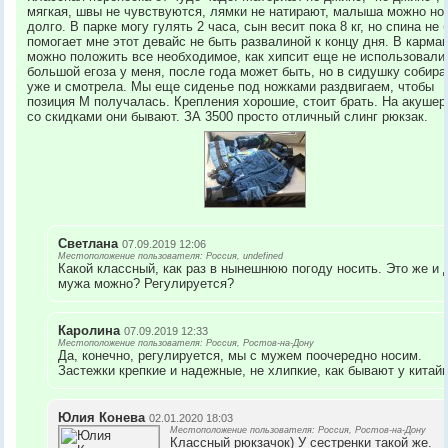
мягкая, швы не чувствуются, лямки не натирают, малыша можно но
долго. В парке могу гулять 2 часа, сын весит пока 8 кг, но спина не 
помогает мне этот девайс не быть развалиной к концу дня. В карма
можно положить все необходимое, как хипсит еще не использовали
большой егоза у меня, после года может быть, но в сидушку собира
уже и смотрела. Мы еще сиденье под ножками раздвигаем, чтобы
позиция М получалась. Крепления хорошие, стоит брать. На акушер
со скидками они бывают. ЗА 3500 просто отличный слинг рюкзак.
Светлана
07.09.2019 12:06
Местоположение пользователя: Россия, undefined
Какой классный, как раз в нынешнюю погоду носить. Это же и 
мужа можно? Регулируется?
Каролина
07.09.2019 12:33
Местоположение пользователя: Россия, Ростов-на-Дону
Да, конечно, регулируется, мы с мужем поочередно носим.
Застежки крепкие и надежные, не хлипкие, как бывают у китайц
Юлия Конева
02.01.2020 18:03
Местоположение пользователя: Россия, Ростов-на-Дону
Классный рюкзачок) У сестренки такой же.