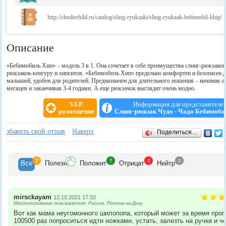
http://chudochild.ru/catalog/sling-ryukzaki/sling-ryukzak-bebimobil-khip/
Описание
«Бебимобиль Хип» – модель 3 в 1. Она сочетает в себе преимущества слинг-рюкзаков
рюкзаков-кенгуру и хипситов. «Бебимобиль Хип» предельно комфортен и безопасен 
малышей, удобен для родителей. Предназначен для длительного ношения – начиная от
месяцев и заканчивая 3-4 годами. А еще рюкзачок выглядит очень модно.
V.I.P.
Информация для представителе
размещение
Слинг-рюкзак Чудо - Чадо Бебимоби
Отзывы
+
Добавить свой отзыв
Наверх
Поделиться…
7
7
0
0
Все
Полезн
Положит
Отрицат
Нейтр
mirsckayam
12.10.2021 17:32
Местоположение пользователя: Россия, Ростов-на-Дону
Вот как мама неугомонного шилопопа, который может за время прог
100500 раз попроситься идти ножками, устать, залезть на ручки и ч