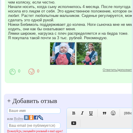
чем коляску, если честно.
Начали носить, когда сыну исполнилось 4 месяца. После полугода
носила его лицом от себя. Это единственное положение, которое он
любит. Растет любопытным мальчиком. Сиденье регулируется, мож
сделать это одной рукой.
Ножки Бебимоль поддерживает до колена. Ноги сыночка мне не ме
ходить, они как бы охватывают меня.
Лямки широкие, нагрузка с плеч распределяется и на бедра тоже.
Я покупала такой почти за 3 тыс. рублей. Рекомендую.
Ответить/дополнит
0
0
+
Добавить отзыв





[BBc
или
Войти

Пожалуйста, указывайте реальный e-mail адрес!