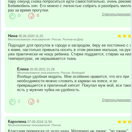
пару секунд снова попроситься идти самостоятельно, очень реком
Бебимобиль хип. Его можно с легкостью собрать и разобрать милл
раз за время прогулки.
Ответить/дополнит
0
0
Нина
05.06.2020 11:25
Местоположение пользователя: Россия, Ростов-на-Дону
Подходит для прогулок в городе и загородом, беру ее постоянно с 
к маме, настолько привыкла носить в этом рюкзаке малыша, на рук
уже практически не ношу ребенка. Стирке поддается, стираю на низ
температурах, не окрашивается ткань
Елена
20.05.2021 21:28
Местоположение пользователя: Россия, Волгоград
Вообще удобная модель. Мне особенно нравится, что его при
необходимости можно сложить в карман на поясе, и он
превращается в приличный хипсит. Покупал муж мой, все таки
есть у мужчин чуйка на удобность.
Ответить/дополнит
1
0
Каролина
07.09.2019 11:50
Местоположение пользователя: Россия
Классная переноска от чудо чадо. Материал не джинс, "по джинс", 