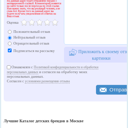
На данный адрес будет отправлено письмо с
активационной ссылкой. Комментарий появится
на сайте только после перехода по этой ссылке.
Нам важно знать, что вы реальный человек, а не
спам-бот. Кроме того на данный адрес вы
будете получать уведомления об ответах на
Ваш отзыв.
Оценка
Положительный отзыв
Нейтральный отзыв
Отрицательный отзыв
Подписаться на рассылку
Приложить к своему отз
картинки
Ознакомлен с
Политикой конфиденциальности и обработки
и согласен на обработку моих
персональных данных
персональных данных.
Согласен с
условиями размещения отзыва
Отправ
Лучшие Каталог детских брендов в Москве