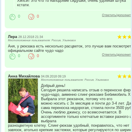
Хипсит это что то наподобие сидушки, очень удобная штука
кстати.
Ответить/дополнит
0
0
Лера
28.12.2018 21:34
Местоположение пользователя: Россия, Ульяновск
Аня, у рюкзака есть несколько расцветок, это лучше вам посмотрет
официальном сайте чудо чадо
Ответить/дополнит
0
0
Анна Михайлова
04.09.2018 09:19
Местоположение пользователя: Россия, Ульяновск
Добрый день!
Сегодня решила написать отзыв о переноске фир
чудо-чадо, аименно слинг-рюкзаке Бебимобиль Хи
Выбрала этот рюкзачок, потому что его
можно носить с 3х месяцев и почти до 3-4 лет. Да
сама переноска недорогая, стоила почти 3500 руб
Очень люблю джинсу, со всемсочетается. В
ассортименте только клетчатые вставки разного ц
выбрала
разноцветную клетку. Слинг-рюкзак удобный, понравилось, что нет
завязок, атолько крепкие застежки, которые регулируются по ширин