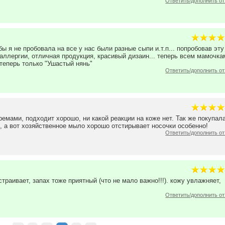
Ответить/дополнить о
ы я не пробовала на все у нас были разные сыпи и.т.п... попробовав эту
аллергии, отличная продукция, красивый дизаин... теперь всем мамочка
теперь только "Ушастый нянь"
Ответить/дополнить о
емами, подходит хорошо, ни какой реакции на коже нет. Так же покупал
, а вот хозяйственное мыло хорошо отстирывает носочки особенно!
Ответить/дополнить о
раивает, запах тоже приятный (что не мало важно!!!). кожу увлажняет,
Ответить/дополнить о