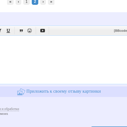
«
‹
1
2
›
»





[BBcode
Приложить к своему отзыву картинки
 и обработки
 моих