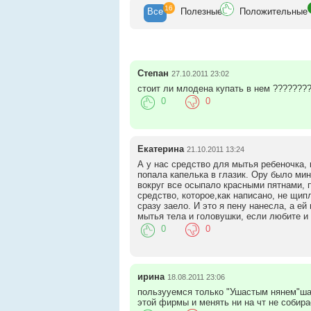
16
Все
Полезн
ые
Положит
ельные
Степан
27.10.2011 23:02
стоит ли млодена купать в нем ???????
0
0
Екатерина
21.10.2011 13:24
А у нас средство для мытья ребеночка,
попала капелька в глазик. Ору было мин
вокруг все осыпало красными пятнами, 
средство, которое,как написано, не щип
сразу заело. И это я пену нанесла, а ей
мытья тела и головушки, если любите и забот
0
0
ирина
18.08.2011 23:06
пользууемся только "Ушастым нянем"ша
этой фирмы и менять ни на чт не собир