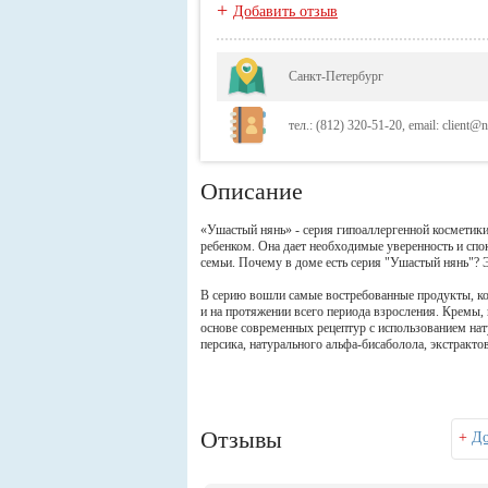
+
Добавить отзыв
Санкт-Петербург
тел.: (812) 320-51-20, email: client@
Описание
«Ушастый нянь» - серия гипоаллергенной косметики
ребенком. Она дает необходимые уверенность и спок
семьи. Почему в доме есть серия "Ушастый нянь"? Э
В серию вошли самые востребованные продукты, ко
и на протяжении всего периода взросления. Кремы,
основе современных рецептур с использованием нат
персика, натурального альфа-бисаболола, экстрактов
Отзывы
+
До