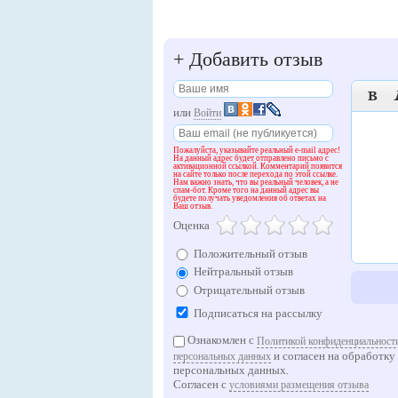
+
Добавить отзыв

или
Войти
Пожалуйста, указывайте реальный e-mail адрес!
На данный адрес будет отправлено письмо с
активационной ссылкой. Комментарий появится
на сайте только после перехода по этой ссылке.
Нам важно знать, что вы реальный человек, а не
спам-бот. Кроме того на данный адрес вы
будете получать уведомления об ответах на
Ваш отзыв.
Оценка
Положительный отзыв
Нейтральный отзыв
Отрицательный отзыв
Подписаться на рассылку
Ознакомлен с
Политикой конфиденциальности
и согласен на обработку
персональных данных
персональных данных.
Согласен с
условиями размещения отзыва