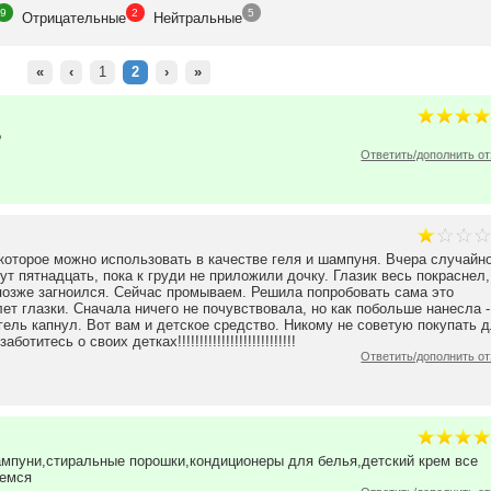
9
2
5
Отрицат
ельные
Нейтр
альные
«
‹
1
2
›
»
?
Ответить/дополнить о
 которое можно использовать в качестве геля и шампуня. Вчера случайн
ут пятнадцать, пока к груди не приложили дочку. Глазик весь покраснел,
позже загноился. Сейчас промываем. Решила попробовать сама это
лет глазки. Сначала ничего не почувствовала, но как побольше нанесла -
 гель капнул. Вот вам и детское средство. Никому не советую покупать 
итесь о своих детках!!!!!!!!!!!!!!!!!!!!!!!!!!!
Ответить/дополнить о
мпуни,стиральные порошки,кондиционеры для белья,детский крем все
аемся