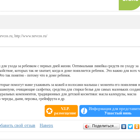
nevcos.ru, http://www.nevcos.ru/
 для ухода за ребенком с первых дней жизни. Оптимальная линейка средств по уходу за
ойствие, которых так не хватает, когда в доме появляется ребенок. Это важно для всех 
то так понятно - потому что в доме ребенок.
торые помогут маме ухаживать за кожей и волосами малыша с момента его появления н
 шампуни, очищающие салфетки, средства для стирки белья для самых маленьких создан
уральных компонентов, традиционных для детской косметики: масла календулы, масла
 череды, дыни, персика, грейпфрута и др.
V.I.P.
Информация для представит
размещение
Ушастый нянь
бавить свой отзыв
Наверх
Поделиться…