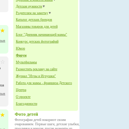
Детские нужности
▼
Родителям на заметку
▼
Каталог детских брендов
Магазины товаров для детей
Блог "Дневник начинающей мамы"
тзыв
Конкурс детских фотографий
Юмор
Форум
Мультфильмы
о
Разместить рекламу на сайте
Журнал "Игры и Игрушки"
Работа для мамы - франшиза Детского
для
Центра
тзыв
О проекте
Благодарности
Фото детей
Фотографии детей покоряют своим
очарованием. Первые шаги, детские улыбки,
праздники и многие другие моменты из