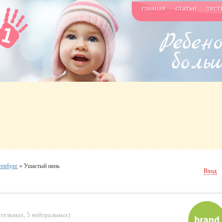
главная
статьи
тест
тербург
»
Ушастый нянь
Вход
ательных
,
5 нейтральных
)