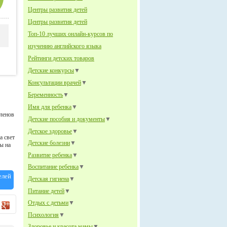
Центры развития детей
Центры развития детей
Топ-10 лучших онлайн-курсов по
изучению английского языка
Рейтинги детских товаров
Детские конкурсы
▼
Консультации врачей
▼
Беременность
▼
Имя для ребенка
▼
членов
Детские пособия и документы
▼
Детское здоровье
▼
а свет
Детские болезни
▼
ы на
Развитие ребенка
▼
Воспитание ребенка
▼
елей
Детская гигиена
▼
Питание детей
▼
Отдых с детьми
▼
Психология
▼
Здоровье и красота мамы
▼