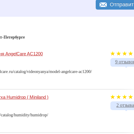
Отправит
т-Петербурге
ня AngelCare AC1200
9 отзыво
lcare.ru/catalog/videonyanya/model-angelcare-ac1200/
а Humidrop ( Miniland )
2 отзыва
u/catalog/humidity/humidrop/