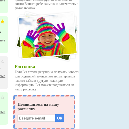
тзыв
жизни Вашего ребенка можно запечатлеть в
фотоальбомах.
м
тзыв
Рассылка
а
Если Вы хотите регулярно получать новости
тзыв
для родителей, анонсы новых материалов
нашего сайта и другую полезную
информацию, Вы можете подписаться на
нашу рассылку:
тзыв