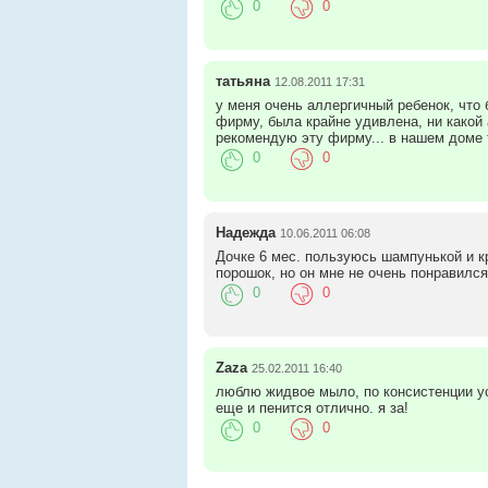
0
0
татьяна
12.08.2011 17:31
у меня очень аллергичный ребенок, что б
фирму, была крайне удивлена, ни какой 
рекомендую эту фирму... в нашем доме 
0
0
Надежда
10.06.2011 06:08
Дочке 6 мес. пользуюсь шампунькой и кр
порошок, но он мне не очень понравился
0
0
Zaza
25.02.2011 16:40
люблю жидвое мыло, по консистенции уст
еще и пенится отлично. я за!
0
0