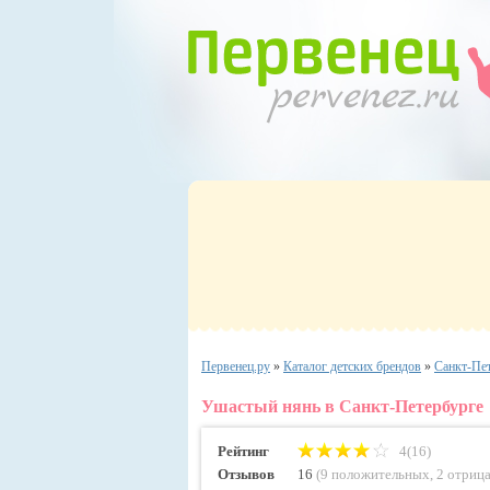
Первенец.ру
»
Каталог детских брендов
»
Санкт-Пе
Ушастый нянь в Санкт-Петербурге
Рейтинг
4(16)
Отзывов
16
(
9 положительных
,
2 отриц