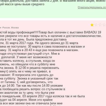
овара довольна, доставка заняла 2 дня. В магазине много акций, можно
бщей массе цены выше среднего
Ответить/дополнить о
: Россия, Москва
стой воды профонация!!!!!Товар был оплачен с выставке BABADU 19
еня уверили что все товары есть в наличие и достаточномколичестве.
ила в тот же день. Была предложена доставка
ли, 31 марта 2017 года. Ни одного звонка до 31 марта
ина не поступало. 30 марта я сама позвонила в магазин и
вку. 31 марта в 20:43 я еще раз позвонила в магазин.
кладе отсутствовал растущий стул. Мне в
с доплатой. У меня нет возможности
ставить коляску, а стульчик, когда он
 помочь, но обещали что в субботу мне
ла звонка. В 12:00 я решила перезвонить
инут) опять ни к чему не привел, в
езвонят. Я попросила это сделать до
на субботу. Звонка в указанный срок так
 от Галины. С ней договорились, что
 до 14:00. Так как мы после 14:00 уезжаем
на пообещала решить вопрос со стульчиком в
н аналогом за ту цену, что была уже
 понедельник. 03 апреля 2017 года коляска так и не была
удет на 04 апреля. Меня это крайне
На все мои звонки она не отвечала (или мне