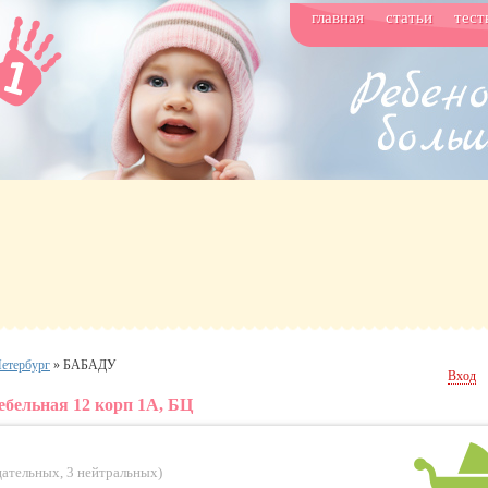
главная
статьи
тест
етербург
»
БАБАДУ
Вход
бельная 12 корп 1А, БЦ
цательных
,
3 нейтральных
)