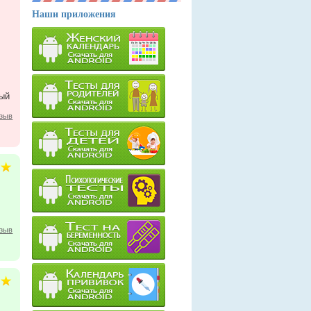
Наши приложения
ный
тзыв
тзыв