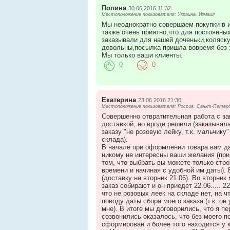
Полина
30.06.2016 11:32
Местоположение пользователя: Украина, Измаил
Мы неоднократно совершаем покупки в и
также очень приятно,что для постоянны
заказывали для нашей доченьки,коляску
довольны,посылка пришла вовремя без з
Мы только ваши клиенты.
0
0
Екатерина
23.06.2016 21:30
Местоположение пользователя: Россия, Санкт-Петер
Совершенно отвратительная работа с за
доставкой, но вроде решили (заказывала
заказу "не розовую лейку, т.к. мальчик
склада).
В начале при оформлении товара вам да
никому не интересны ваши желания (при
том, что выбрать вы можете только стр
времени и начиная с удобной им даты). 
(доставку на вторник 21.06). Во вторник
заказ собирают и он приедет 22.06..... 2
что не розовых леек на складе нет, на ч
поводу даты сбора моего заказа (т.к. он
мне). В итоге мы договорились, что я п
созвонились оказалось, что без моего п
сформирован и более того находится у к