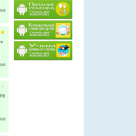
тзыв
ти
тзыв
SPB
тзыв