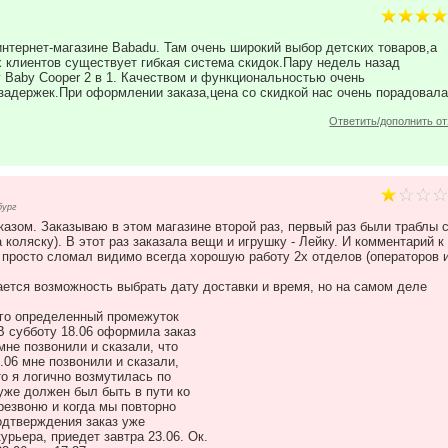
нтернет-магазине Babadu. Там очень широкий выбор детских товаров,а
х клиентов существует гибкая система скидок.Пару недель назад
 Baby Cooper 2 в 1. Качеством и функциональностью очень
адержек.При оформлении заказа,цена со скидкой нас очень порадовала
Ответить/дополнить о
бург
казом. Заказываю в этом магазине второй раз, первый раз были траблы 
 коляску). В этот раз заказала вещи и игрушку - Лейку. И комментарий к
у" просто сломал видимо всегда хорошую работу 2х отделов (операторов 
ется возможность выбрать дату доставки и время, но на самом деле
ого определенный промежуток
В субботу 18.06 оформила заказ
 мне позвонили и сказали, что
2.06 мне позвонили и сказали,
то я логично возмутилась по
 уже должен был быть в пути ко
ерезвоню и когда мы повторно
одтверждения заказ уже
урьера, приедет завтра 23.06. Ок.