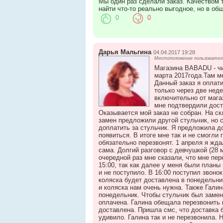
Мы один раз сделали заказ. Качеством т
найти что-то реально выгодное, но в о
0
0
Дарья Мальгина
04.04.2017 19:28
Местоположение пользователя
Магазина BABADU - чи
марта 2017года.Там м
Данный заказ я оплат
только через две неде
включительно от магаз
мне подтвердили доста
Оказывается мой заказ не собран. На с
замен предложили другой стульчик, но 
доплатить за стульчик. Я предложила до
появиться. В итоге мне так и не смогли
обязательно перезвонят. 1 апреля я жда
сама. Долгий разговор с девчушкой (28 м
очередной раз мне сказали, что мне пер
15:00, так как далее у меня были планы 
и не поступило. В 16:00 поступил звонок
коляска будет доставлена в понедельник
и коляска нам очень нужна. Также Гали
понедельник. Чтобы стульчик был замене
оплачена. Галина обещала перезвонить в
доставлена. Пришла смс, что доставка б
удивило. Галина так и не перезвонила. 