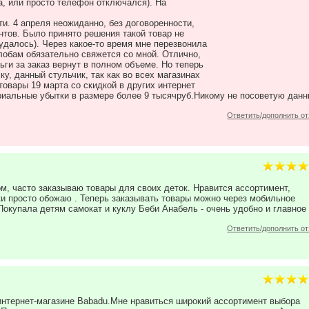
а, или просто телефон отключался). На
ти. 4 апреля неожиданно, без договоренности,
нтов. Было принято решения такой товар не
удалось). Через какое-то время мне перезвонила
лобам обязательно свяжется со мной. Отлично,
ьги за заказ вернут в полном объеме. Но теперь
ку, данный стульчик, так как во всех магазинах
 товары 19 марта со скидкой в других интернет
риальные убытки в размере более 9 тысячруб.Никому не посоветую дан
Ответить/дополнить о
м, часто заказываю товары для своих деток. Нравится ассортимент,
ки просто обожаю . Теперь заказывать товары можно через мобильное
Покупала детям самокат и куклу Беби Анабель - очень удобно и главное
Ответить/дополнить о
интернет-магазине Babadu.Мне нравиться широкий ассортимент выбора