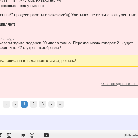
3.06....в 17:37 мне позвонили со
 розовых леек у них нет.
енный" процесс работы с заказами)))) Учитывая не сильно конкурентные
дивляет)
-Петербург
азали ждите подарок 20 числа точно. Перезваниваю-говорят 21 будет
орят что 22 с утра. Безобразие.!
ма, описанная в данном отзыве, решена!
Ответить/дополнить о
«
‹
1
2
3
›
»





[BBcode