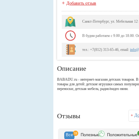
+
Добавить отзыв
Санкт-Петербург, ул. Мебельная 12
В будни работаем с 9.00 до 18.00. O
тел.: +7(812) 313-65-46, email:
info@
Описание
BABADU.ru - интернет-магазин детских товаров. В
товары для детей: детские игрушки самых популярны
переноски; детская мебель; радио/видео няни.
Отзывы
+
До
28
Все
Полезн
ые
Положит
ельные