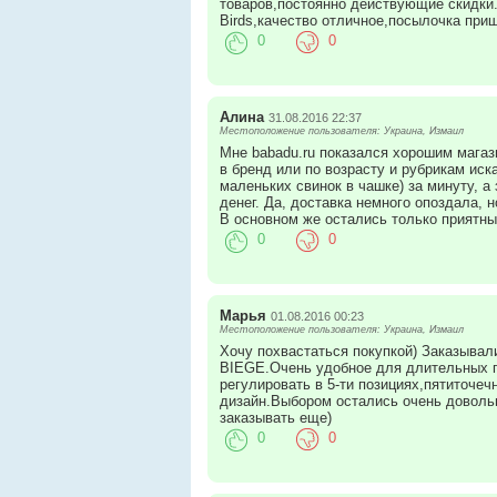
товаров,постоянно действующие скидки.
Birds,качество отличное,посылочка при
0
0
Алина
31.08.2016 22:37
Местоположение пользователя: Украина, Измаил
Мне babadu.ru показался хорошим магаз
в бренд или по возрасту и рубрикам иск
маленьких свинок в чашке) за минуту, а
денег. Да, доставка немного опоздала, н
В основном же остались только приятны
0
0
Марья
01.08.2016 00:23
Местоположение пользователя: Украина, Измаил
Хочу похвастаться покупкой) Заказывали
BIEGE.Очень удобное для длительных п
регулировать в 5-ти позициях,пятиточе
дизайн.Выбором остались очень доволь
заказывать еще)
0
0