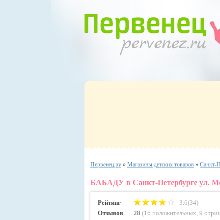
Первенец.ру
»
Магазины детских товаров
»
Санкт-П
БАБАДУ в Санкт-Петербурге ул. Ме
Рейтинг
3.6(34)
Отзывов
28
(
16 положительных
,
9 отри