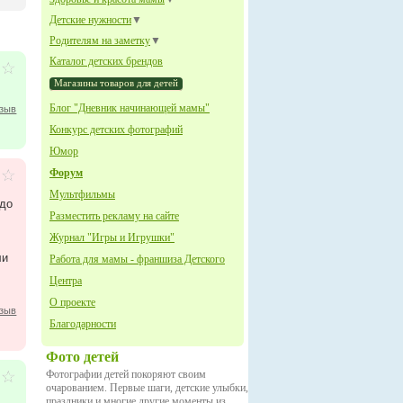
Детские нужности
▼
Родителям на заметку
▼
Каталог детских брендов
Магазины товаров для детей
Блог "Дневник начинающей мамы"
тзыв
Конкурс детских фотографий
Юмор
Форум
Мультфильмы
(до
Разместить рекламу на сайте
Журнал "Игры и Игрушки"
ли
Работа для мамы - франшиза Детского
Центра
О проекте
тзыв
Благодарности
Фото детей
Фотографии детей покоряют своим
очарованием. Первые шаги, детские улыбки,
праздники и многие другие моменты из