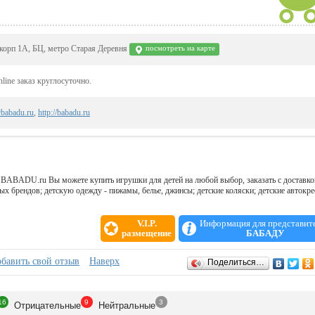
 корп 1А, БЦ, метро Старая Деревня
посмотреть на карте
nline заказ круглосуточно.
babadu.ru
,
http://babadu.ru
 BABADU.ru Вы можете купить игрушки для детей на любой выбор, заказать с доставко
х брендов; детскую одежду - пижамы, белье, джинсы; детские коляски; детские автокре
V.I.P.
Информация для представит
размещение
БАБАДУ
бавить свой отзыв
Наверх
Поделиться…
16
9
3
Отрицат
ельные
Нейтр
альные