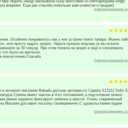
Пару недель назад заказывала сыну кроссовки со светодиодами Angry
шла вовремя. Еще раз спасибо,побольше вам клиентов и продаж).
Ответить/дополнить о
ином. Особенно понравилось как у них устроен поиск товара. Можно зай
ать, или просто задать запрос. Нашла нужную игрушку (а мы искали
 заказала за 30 секунд. При этом попала на акцию и еще и сэкономила
о это было не критично.
е впечатления.Спасибо.
Ответить/дополнить о
 в интернет-магазине Babadu детское автокресло Capeiia S12312 Sofix 
оездок.Спинка имеет наклон в 4-ех положениях,а подголовник можно
чные ремни надежно фиксируют ребенка в кресле. Очень современный
ны.Магазин доставил посылку своевременно.С удовольствием будем
Ответить/дополнить о