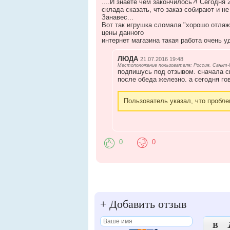
....И знаете чем закончилось?! Сегодня 2
склада сказать, что заказ собирают и не
Занавес...
Вот так игрушка сломала "хорошо отлаж
цены данного
интернет магазина такая работа очень у
ЛЮДА
21.07.2016 19:48
Местоположение пользователя: Россия, Санкт
подпишусь под отзывом. сначала ск
после обеда железно. а сегодня гов
Пользователь указал, что пробле
0
0
+
Добавить отзыв
