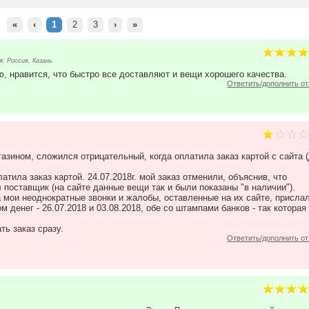
«
‹
1
2
3
›
»
: Россия, Казань
ю, нравится, что быстро все доставляют и вещи хорошего качества.
Ответить/дополнить о
азином, сложился отрицательный, когда оплатила заказ картой с сайта 
латила заказ картой. 24.07.2018г. мой заказ отменили, объяснив, что
 поставщик (на сайте данные вещи так и были показаны "в наличии").
 на мои неоднократные звонки и жалобы, оставленные на их сайте, присла
 денег - 26.07.2018 и 03.08.2018, обе со штампами банков - так которая
ь заказ сразу.
Ответить/дополнить о