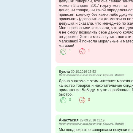
девушки говорили, что она сейчас занят
момент 3 апреля 2017 года у меня ни
денег, ни товара, ни какой определеннос
привозят коляску без каких либо докуме
принимать (дозвониться до магазина не 
девушка и сказала, что менеджер по жа
Мне перезвонили и сказали, что мне ден
я не смогу позволить себе данную коляс
он дороже! Хотя я могла купить все эти
магазинах!Я понесла моральные и мате
магазин!
1
1
Кукла
30.10.2016 15:53
Местоположение пользователя: Украина, Измаил
Давно знакома с этим интернет-магазино
качество товаров и накопительные скид
приложение Бабаду. я уже опробовала. 
быстро.
0
0
Анастасия
29.09.2016 11:19
Местоположение пользователя: Украина, Измаил
Мы неоднократно совершаем покупки в 