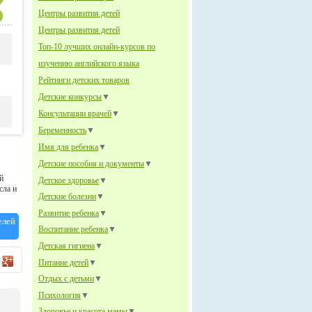
Центры развития детей
Центры развития детей
Топ-10 лучших онлайн-курсов по
изучению английского языка
Рейтинги детских товаров
Детские конкурсы
▼
Консультации врачей
▼
Беременность
▼
Имя для ребенка
▼
Детские пособия и документы
▼
й
Детское здоровье
▼
сла и
Детские болезни
▼
Развитие ребенка
▼
елей
Воспитание ребенка
▼
Детская гигиена
▼
Питание детей
▼
Отдых с детьми
▼
Психология
▼
Здоровье и красота мамы
▼