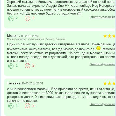
Хороший магазин,с большим ассортиментом и разной ценовой полит
Заказывала автокресло Viaggio Duo-Fix K camouflage Peg-Perego,вс
прошло успешно,товар получили в оговоренный срок,доставка обош
бесплатно!!!Думаю ещё будем сотрудничать)))
Ответить/дополнит
2
2
Маша
17.06.2015 20:50
Местоположение пользователя: Украина, Алчевск
Один из самых лучших детских интернет-магазинов.Приемлемые це
приветливые консультанты, всегда можно дозвониться.
Рекомен
магазин всем заботливым родителям. Но есть один малюсенький ми
бывает иногда опоздание с доставкой, это распространенная пробл
инт-магазинов.
Ответить/дополнит
1
2
Татьяна
20.03.2014 21:32
А мне понравился магазин. Все привезли во время, цены отличные,
доставка бесплатная от 3000. заказывала всякие нужности в придан
рождению дочки. У них акции часто проходят, пусть скидки смешны
конечно, но все же.
Ответить/дополнит
1
2