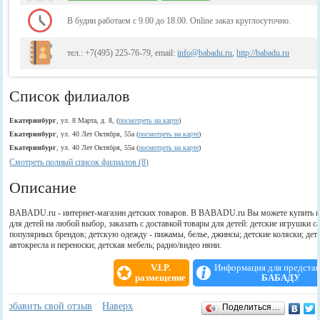
В будни работаем с 9.00 до 18.00. Online заказ круглосуточно.
тел.: +7(495) 225-76-79, email:
info@babadu.ru
,
http://babadu.ru
Список филиалов
Екатеринбург
, ул. 8 Марта, д. 8, (
посмотреть на карте
)
Екатеринбург
, ул. 40 Лет Октября, 55а (
посмотреть на карте
)
Екатеринбург
, ул. 40 Лет Октября, 55а (
посмотреть на карте
)
Смотреть полный список филиалов (8)
Описание
BABADU.ru - интернет-магазин детских товаров. В BABADU.ru Вы можете купить 
для детей на любой выбор, заказать с доставкой товары для детей: детские игрушки 
популярных брендов; детскую одежду - пижамы, белье, джинсы; детские коляски; дет
автокресла и переноски; детская мебель; радио/видео няни.
V.I.P.
Информация для предста
размещение
БАБАДУ
Отзывы
+
Добавить свой отзыв
Наверх
Поделиться…