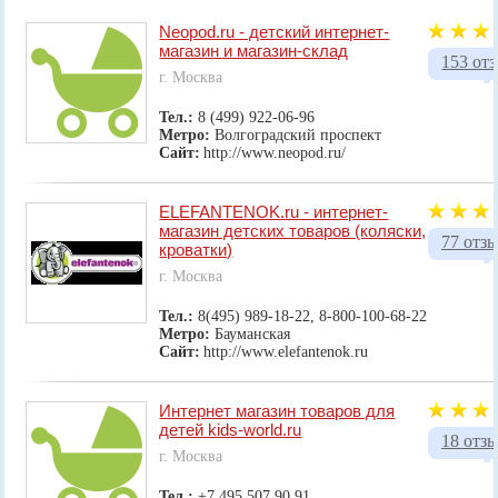
Neopod.ru - детский интернет-
магазин и магазин-склад
153 от
г. Москва
Тел.:
8 (499) 922-06-96
Метро:
Волгоградский проспект
Сайт:
http://www.neopod.ru/
ELEFANTENOK.ru - интернет-
магазин детских товаров (коляски,
77 отз
кроватки)
г. Москва
Тел.:
8(495) 989-18-22, 8-800-100-68-22
Метро:
Бауманская
Сайт:
http://www.elefantenok.ru
Интернет магазин товаров для
детей kids-world.ru
18 отз
г. Москва
Тел.:
+7 495 507 90 91