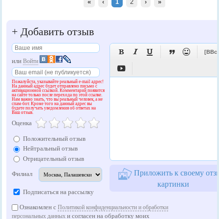
«
‹
1
2
›
»
+
Добавить отзыв





[BBc
или
Войти

Пожалуйста, указывайте реальный e-mail адрес!
На данный адрес будет отправлено письмо с
активационной ссылкой. Комментарий появится
на сайте только после перехода по этой ссылке.
Нам важно знать, что вы реальный человек, а не
спам-бот. Кроме того на данный адрес вы
будете получать уведомления об ответах на
Ваш отзыв.
Оценка
Положительный отзыв
Нейтральный отзыв
Отрицательный отзыв
Приложить к своему отз
Филиал
картинки
Подписаться на рассылку
Ознакомлен с
Политикой конфиденциальности и обработки
и согласен на обработку моих
персональных данных