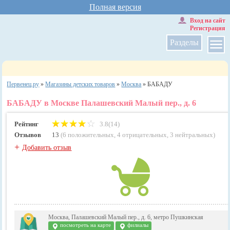
Полная версия
Вход на сайт
Регистрация
Разделы
Первенец.ру
»
Магазины детских товаров
»
Москва
»
БАБАДУ
БАБАДУ в Москве Палашевский Малый пер., д. 6
Рейтинг
3.8(14)
Отзывов
13
(
6 положительных
,
4 отрицательных
,
3 нейтральных
)
+
Добавить отзыв
Москва, Палашевский Малый пер., д. 6, метро Пушкинская
посмотреть на карте
филиалы