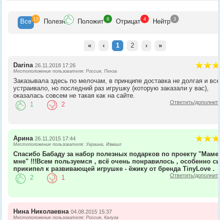
13
6
4
3
Все
Полезн
Положит
Отрицат
Нейтр
«
‹
1
2
›
»
Darina
26.11.2018 17:26
Местоположение пользователя: Россия, Пенза
Заказывала здесь по мелочам, в принципе доставка не долгая и вс
устраивало, но последний раз игрушку (которую заказали у вас),
оказалась совсем не такая как на сайте.
Ответить/дополнит
1
2
Арина
26.11.2015 17:44
Местоположение пользователя: Украина, Измаил
Спасибо Бабаду за набор полезных подарков по проекту "Маме
мне" !!!Всем пользуемся , всё очень понравилось , особенно с
прикипел к развивающей игрушке - ёжику от бренда TinyLove .
Ответить/дополнит
2
1
Нина Николаевна
04.08.2015 15:37
Местоположение пользователя: Россия, Калуга