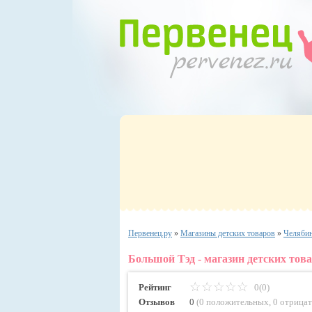
Первенец.ру
»
Магазины детских товаров
»
Челяби
Большой Тэд - магазин детских тов
Рейтинг
0(0)
Отзывов
0
(
0 положительных
,
0 отрица