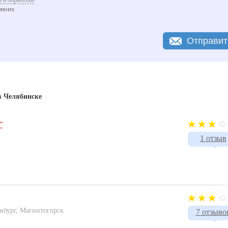
 и обработки
 моих
Отправит
в Челябинске
"
1 отзыв
инбург, Магнитогорск
7 отзыво