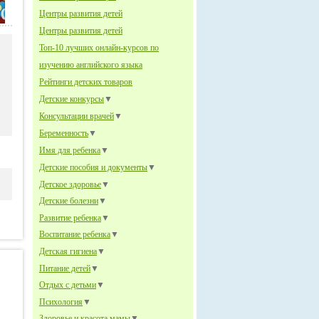
Центры развития детей
Центры развития детей
Топ-10 лучших онлайн-курсов по
изучению английского языка
Рейтинги детских товаров
Детские конкурсы
▼
Консультации врачей
▼
Беременность
▼
Имя для ребенка
▼
Детские пособия и документы
▼
Детское здоровье
▼
Детские болезни
▼
Развитие ребенка
▼
Воспитание ребенка
▼
Детская гигиена
▼
Питание детей
▼
Отдых с детьми
▼
Психология
▼
Здоровье и красота мамы
▼