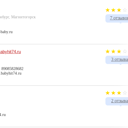
инбург, Магнитогорск
7 отзыво
-baby.ru
abyhit74.ru
3 отзыва
, 89085828682
.babyhit74.ru
2 отзыва
4.ru