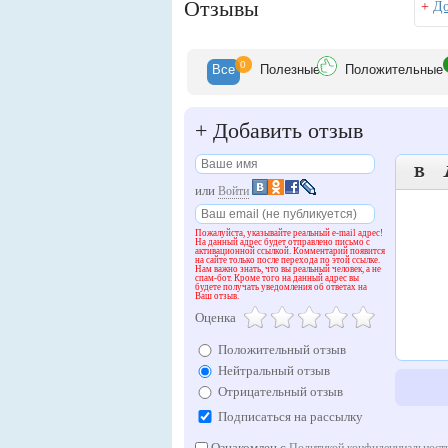
Отзывы
+
До
0
Все
Полезн
ые
Положит
ельные
+
Добавить отзыв

или
Войти
Пожалуйста, указывайте реальный e-mail адрес!
На данный адрес будет отправлено письмо с
активационной ссылкой. Комментарий появится
на сайте только после перехода по этой ссылке.
Нам важно знать, что вы реальный человек, а не
спам-бот. Кроме того на данный адрес вы
будете получать уведомления об ответах на
Ваш отзыв.
Оценка
Положительный отзыв
Нейтральный отзыв
Отрицательный отзыв
Подписаться на рассылку
Ознакомлен с