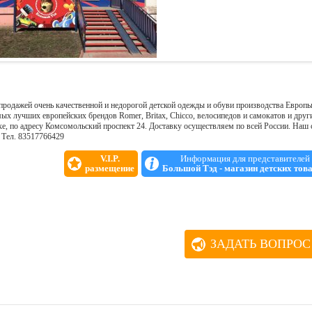
 продажей очень качественной и недорогой детской одежды и обуви производства Европы
мых лучших европейских брендов Romer, Britax, Chicco, велосипедов и самокатов и друг
е, по адресу Комсомольский проспект 24. Доставку осуществляем по всей России. Наш 
 . Тел. 83517766429
V.I.P.
Информация для представителей
размещение
Большой Тэд - магазин детских тов
ЗАДАТЬ ВОПРОС