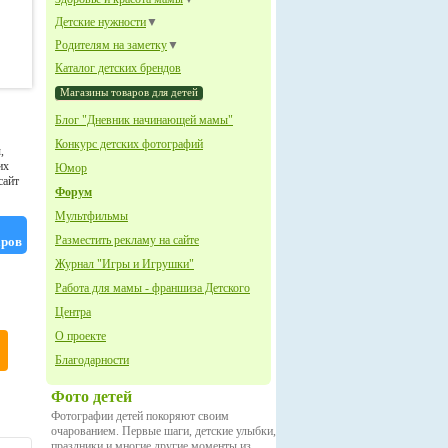
Детские нужности
▼
Родителям на заметку
▼
Каталог детских брендов
Магазины товаров для детей
Блог "Дневник начинающей мамы"
Конкурс детских фотографий
,
их
Юмор
сайт
Форум
Мультфильмы
Разместить рекламу на сайте
аров
Журнал "Игры и Игрушки"
Работа для мамы - франшиза Детского
Центра
О проекте
Благодарности
Фото детей
Фотографии детей покоряют своим
очарованием. Первые шаги, детские улыбки,
праздники и многие другие моменты из