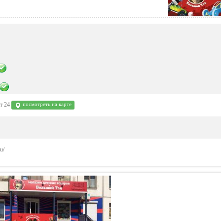
кт 24
посмотреть на карте
u/