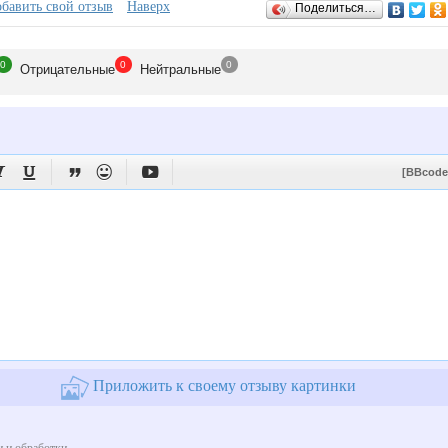
бавить свой отзыв
Наверх
Поделиться…
0
0
0
Отрицат
ельные
Нейтр
альные





[BBcode
Приложить к своему отзыву картинки