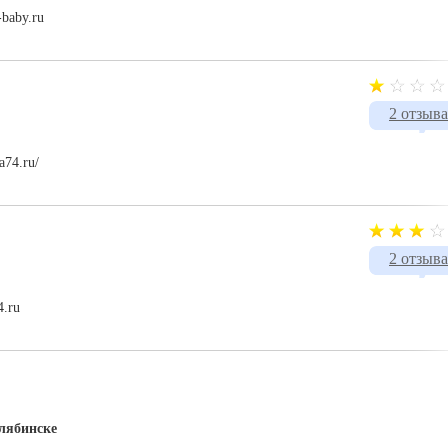
-baby.ru
2 отзыва
a74.ru/
2 отзыва
4.ru
лябинске