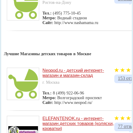
Ростов-на-Дону
Тел.:
(495) 775-10-45
Метро:
Водный стадион
Сайт:
http://www.nashamama.ru
Лучшие Магазины детских товаров в Москве
Neopod.ru - детский интернет-
магазин и магазин-склад
153 от
г. Москва
Тел.:
8 (499) 922-06-96
Метро:
Волгоградский проспект
Сайт:
http://www.neopod.ru/
ELEFANTENOK.ru - интернет-
магазин детских товаров (коляски,
77 отз
кроватки)