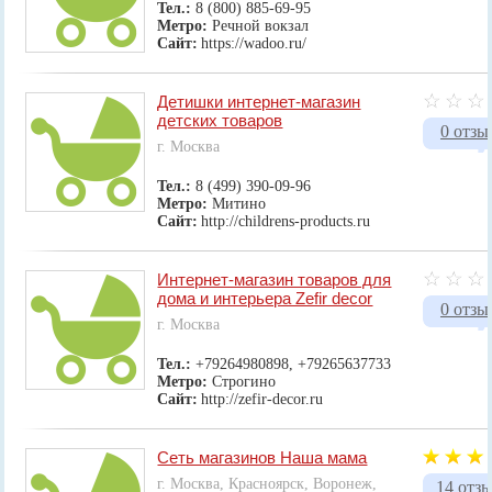
Тел.:
8 (800) 885-69-95
Метро:
Речной вокзал
Сайт:
https://wadoo.ru/
Детишки интернет-магазин
детских товаров
0 отзы
г. Москва
Тел.:
8 (499) 390-09-96
Метро:
Митино
Сайт:
http://childrens-products.ru
Интернет-магазин товаров для
дома и интерьера Zefir decor
0 отзы
г. Москва
Тел.:
+79264980898, +79265637733
Метро:
Строгино
Сайт:
http://zefir-decor.ru
Сеть магазинов Наша мама
г. Москва, Красноярск, Воронеж,
14 отз