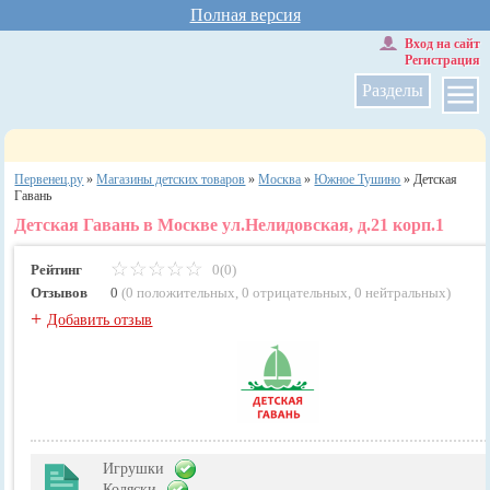
Полная версия
Вход на сайт
Регистрация
Разделы
Первенец.ру
»
Магазины детских товаров
»
Москва
»
Южное Тушино
»
Детская
Гавань
Детская Гавань в Москве ул.Нелидовская, д.21 корп.1
Рейтинг
0(0)
Отзывов
0
(
0 положительных
,
0 отрицательных
,
0 нейтральных
)
+
Добавить отзыв
Игрушки
Коляски