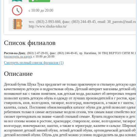
с 10:00 до 20:00
тел.: (863) 2-993-666, факс: (863) 244-49-45, email: 38_parrots@mail.ru
http://www.shuka-tuka.ru/
Список филиалов
Ростов-на-Дону
, (863) 2-47-29-05, факс: (863) 244-49-45, пр. Нагибина, 30 ТВЦ ВЕРТОЛ СИТИ М.1
(
посмотреть на карте
), с 10:00 до 20:00
Смотреть полный список филиалов (1)
Описание
Детский бутик Шука Тука предлагает не только практичную и стильную детскую одеж
качественную детскую и подростковая обувь. Детский интернет магазины детской об
познакомит вас с таким понятием, как детская мода, расскажет об интересных тенден
позволит купить детскую обувь и одежду от лучших производителей в г ростов, крас
ставрополь, азов, волгодонск, таганрог, волгоград, новочеркасск, а также в г шахты, 
калитва, сальск. Постоянно обновляющийся каталог обуви для детей позволит одеват
ребятишек только в самые актуальные модели сезона, тем самым ваше семейство всег
сможет претендовать на звание «самой стильной семьи». Купить подростковую и детс
на все сезоны можно в ростове, краснодаре, ставрополе, азове, волгодонске, таганроге
волгограде, новочеркасске, шахтах, а также в зернограде, калитве и сальске. Широки
ассортимент детской зимней обуви, летней детской обуви, ортопедической детской обу
детской весенней обуви. Обувь для детей можно условно подразделить на два основны