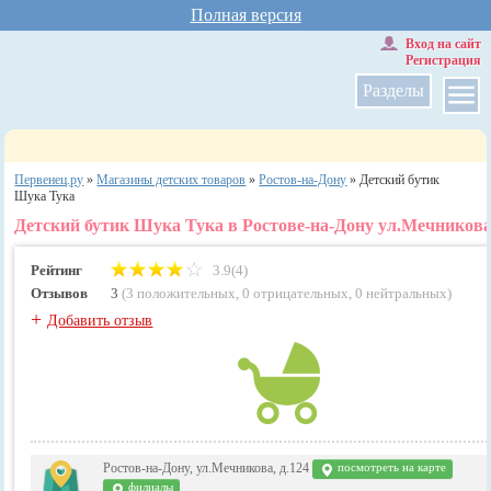
Полная версия
Вход на сайт
Регистрация
Разделы
Первенец.ру
»
Магазины детских товаров
»
Ростов-на-Дону
»
Детский бутик
Шука Тука
Детский бутик Шука Тука в Ростове-на-Дону ул.Мечникова,
Рейтинг
3.9(4)
Отзывов
3
(
3 положительных
,
0 отрицательных
,
0 нейтральных
)
+
Добавить отзыв
Ростов-на-Дону, ул.Мечникова, д.124
посмотреть на карте
филиалы