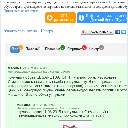
для детей, которые еще не ходят, и для тех, кто уже сделал первые шаги. Естественно,
обувь superfit для каждого из периодов несколько отличается. Все модели детской об
superfit разрабатываются специалистами, сотрудничая с известными врачами и ортопе
Читать полное описание
учитывая физиологическое строение ног. Поэтому производители гарантируют, что д
V.I.P.
Информация для предста
обувь superfitспособствует естественному развитию детских ножек.
размещение
Детский бутик Шука 
Отзывы
+
Добавить свой отзыв
Наверх
Поделиться…
3
3
0
0
Все
Полезн
Положит
Отрицат
Нейтр
марина
23.06.2015 09:43
Местоположение пользователя: Россия, Самара
получила обувь CESARE PACIOTTI , я в восторге. настоящее
Итальянское качество. спасибо консультанту Инге, сделала все
интересующие меня замеры( всё подошло). спасибо магазину за ни
цены на брендовую обувь. очень рекомендую делать покупки в это
магазине, Вас не обманут. удачи !
марина
23.06.2015 09:58
Местоположение пользователя: Россия, Самара
сделала заказ 11.06.2015 консультант Свеженец Инга
Николаевназаказ №12497( босоножки Арт. 30121 )