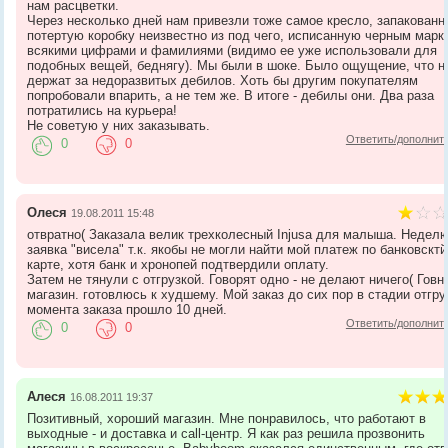
нам расцветки.
Через несколько дней нам привезли тоже самое кресло, запакованн
потертую коробку неизвестно из под чего, исписанную черным марк
всякими цифрами и фамилиями (видимо ее уже использовали для
подобных вещей, беднягу). Мы были в шоке. Было ощущение, что н
держат за недоразвитых дебилов. Хоть бы другим покупателям
попробовали впарить, а не тем же. В итоге - дебилы они. Два раза
потратились на курьера!
Не советую у них заказывать.
Ответить/дополнит
0
0
Олеся
19.08.2011 15:48
отвратно( Заказала велик трехколесный Injusa для малыша. Недел
заявка "висела" т.к. якобы не могли найти мой платеж по банковсктй
карте, хотя банк и хронопей подтвердили оплату.
Затем не тянули с отгрузкой. Говорят одно - не делают ничего( Говн
магазин. готовлюсь к худшему. Мой заказ до сих пор в стадии отгру
момента заказа прошло 10 дней.
Ответить/дополнит
0
0
Алеся
16.08.2011 19:37
Позитивный, хороший магазин. Мне понравилось, что работают в
выходные - и доставка и call-центр. Я как раз решила прозвонить