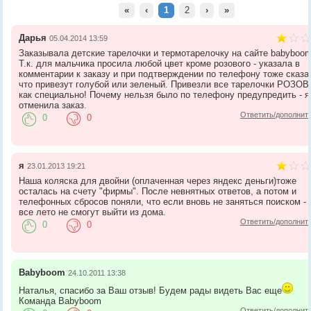
«
‹
1
2
›
»
Дарья
05.04.2014 13:59
Заказывала детские тарелочки и термотарелочку на сайте babyboom
Т.к. для мальчика просила любой цвет кроме розового - указала в
комментарии к заказу и при подтверждении по телефону тоже сказа
что привезут голубой или зеленый. Привезли все тарелочки РОЗО
как специально! Почему нельзя было по телефону предупредить - я
отменила заказ.
Ответить/дополнит
0
0
я
23.01.2013 19:21
Наша коляска для двойни (оплаченная через яндекс деньги)тоже
осталась на счету "фирмы". После невнятных ответов, а потом и
телефонных сбросов поняли, что если вновь не заняться поиском - 
все лето не смогут выйти из дома.
Ответить/дополнит
0
0
Babyboom
24.10.2011 13:38
Наталья, спасибо за Ваш отзыв! Будем рады видеть Вас еще
Команда Babyboom
Ответить/дополнит