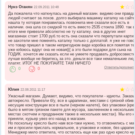
Нунэ Оганян
22.09.2011 10:48
Да пожалела что наткнулась на данный магазин. видимо они правд
людей считают за лохов. долго выбирала машинку каталку на сайте
нашла ту которая понравилась позвонила мне сказали все есть в
наличии. она шла со скидкой то есть вместо 2535 стоила 1890. так 
итоге мне привезли абсолютно не ту каталку. она в других инет
магазинах стоит 1700 руб.то есть она сказали что перепутали карти
не захотели мне поменять каталку только с доплатой. я уже не гов
что товар пришел в таком непригодном виде коробка вся помятая т
уже юбоюсь вдруг она не новая((( а это были подарки для сына на
ГОДИК. хочется им сказать если не умеете продавать добросовестн
лучше вообще не беритесь за это. деньги все таки немаленькие лю
платят. ИТОГ НЕ ПОКУПАЙТЕ ТАМ НИЧЕГО
Ответить/дополнит
0
0
Юлия
22.08.2011 11:17
Ужасный магазин. Думают, видимо, что покупатели - идиоты. Заказ
автокресло. Привезли б/у, все в царапинах, местами с грязной обивк
несущие конструкции все в пыли (черном налете), без упаковки (кре
было в мятом грязном пакете для мусора, заклеенном в нескольких
местах скотчем и продранном также в нескольких местах). Мы его н
приняли, курьер увез его назад в магазин.
Но поскольку кресло было нам все-таки нужно, то отзвонились с ма
им и просили прислать нормальное, в упаковке и новое, без царапин
Менеджер мило ответила, что осталось еще как раз одно кресло н