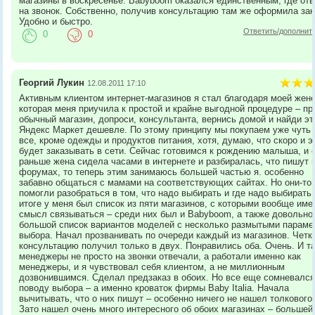
магазины в воскресенье. Babyboom оказался единственным, где от
на звонок. Собственно, получив консультацию там же оформила зак
Удобно и быстро.
Ответить/дополнит
0
0
Георгий Лукин
12.08.2011 17:10
Активным клиентом интернет-магазинов я стал благодаря моей жене
которая меня приучила к простой и крайне выгодной процедуре – пр
обычный магазин, допроси, консультанта, вернись домой и найди эт
Яндекс Маркет дешевле. По этому принципу мы покупаем уже чуть 
все, кроме одежды и продуктов питания, хотя, думаю, что скоро и э
будет заказывать в сети. Сейчас готовимся к рождению малыша, и 
раньше жена сидела часами в интернете и разбиралась, что пишут 
форумах, то теперь этим занимаюсь большей частью я. особенно
забавно общаться с мамами на соответствующих сайтах. Но они-то 
помогли разобраться в том, что надо выбирать и где надо выбирать.
итоге у меня был список из пяти магазинов, с которыми вообще име
смысл связываться – среди них был и Babyboom, а также довольно
большой список вариантов моделей с несколько размытыми параме
выбора. Начал прозванивать по очереди каждый из магазинов. Четк
консультацию получил только в двух. Понравились оба. Очень. И т
менеджеры не просто на звонки отвечали, а работали именно как
менеджеры, и я чувствовал себя клиентом, а не миллионным
дозвонившимся. Сделал предзаказ в обоих. Но все еще сомневался
поводу выбора – а именно кроваток фирмы Baby Italia. Начала
вычитывать, что о них пишут – особенно ничего не нашел толкового,
Зато нашел очень много интересного об обоих магазинах – большей