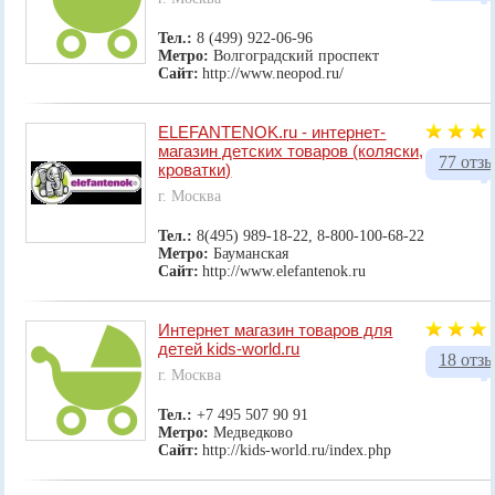
Тел.:
8 (499) 922-06-96
Метро:
Волгоградский проспект
Сайт:
http://www.neopod.ru/
ELEFANTENOK.ru - интернет-
магазин детских товаров (коляски,
77 отз
кроватки)
г. Москва
Тел.:
8(495) 989-18-22, 8-800-100-68-22
Метро:
Бауманская
Сайт:
http://www.elefantenok.ru
Интернет магазин товаров для
детей kids-world.ru
18 отз
г. Москва
Тел.:
+7 495 507 90 91
Метро:
Медведково
Сайт:
http://kids-world.ru/index.php