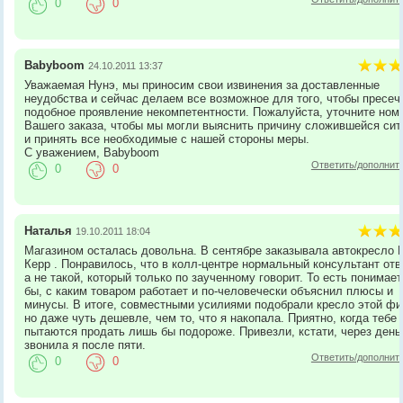
0
0
Babyboom
24.10.2011 13:37
Уважаемая Нунэ, мы приносим свои извинения за доставленные
неудобства и сейчас делаем все возможное для того, чтобы пресеч
подобное проявление некомпетентности. Пожалуйста, уточните ном
Вашего заказа, чтобы мы могли выяснить причину сложившейся сит
и принять все необходимые с нашей стороны меры.
С уважением, Babyboom
Ответить/дополнит
0
0
Наталья
19.10.2011 18:04
Магазином осталась довольна. В сентябре заказывала автокресло 
Керр . Понравилось, что в колл-центре нормальный консультант отв
а не такой, который только по заученному говорит. То есть понимает
бы, с каким товаром работает и по-человечески объяснил плюсы и
минусы. В итоге, совместными усилиями подобрали кресло этой ф
но даже чуть дешевле, чем то, что я накопала. Приятно, когда тебе 
пытаются продать лишь бы подороже. Привезли, кстати, через день
звонила я после пяти.
Ответить/дополнит
0
0