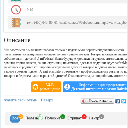
9-19
тел.: (495) 649–89–61, email: contact@babyboom.ru, http://www.babybo
Описание
Мы заботимся о малышах: работая только с надежными, зарекомендовавшими себя
известными поставщиками, отбирая только лучшие товары. Товары проверены наши
собственными детьми! :) rnРебята! Ваши будущие кроватки, игрушки, автолюльки, с
домики, горки, качели, санки, стульчики, шкафчики, одеяла и подушки ждут вас!rnМ
заботимся о родителях: широкий ассортимент детских товаров в одном месте, эконо
вашего времени и денег. А ещё мы даём грамотные и профессиональные советы по п
товаров и бережем ваши нервы.rnРодители! Отличные товары попробовать хотите ли
V.I.P.
Информация для представите
размещение
Детский интернет-магазин Babyb
Отзывы
+
Добавить свой отзыв
Наверх
Поделиться…
14
7
7
0
Все
Полезн
Положит
Отрицат
Нейтр