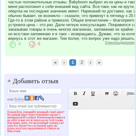
частью положительные отзывы. Babyboom выбрал из-за цены и так
меня расположил к себе внешний вид сайта. Все-таки, как ни крути,
обертка не последнее значение имеет. Нареканий по доставке, как э
обычно бывает, не возникло – сказали, что привезут в пятницу к 20.0
Где-то в этом районе и привезли. Общее впечатление – благоприятн
устроила цена – это раз. Дали четкую консультацию. Понравился са
заказываю товары в очень многих магазинах, запоминаю их крайне 
но все-таки запоминаю и в таки – возвращаюсь. Думаю, что за коля
вернусь в этот же магазин. Тем более, что вопрос уже надо решать.
Ответить/дополнит
0
0
«
‹
1
2
›
»
+
Добавить отзыв





[BBc
или
Войти

Пожалуйста, указывайте реальный e-mail адрес!
На данный адрес будет отправлено письмо с
активационной ссылкой. Комментарий появится
на сайте только после перехода по этой ссылке.
Нам важно знать, что вы реальный человек, а не
спам-бот. Кроме того на данный адрес вы
будете получать уведомления об ответах на
Ваш отзыв.