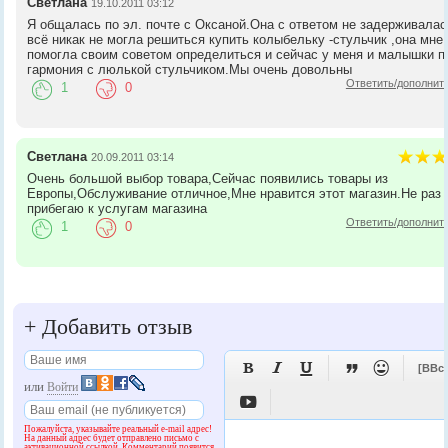
Светлана
19.10.2011 03:12
Я общалась по эл. почте с Оксаной.Она с ответом не задерживалас
всё никак не могла решиться купить колыбельку -стульчик ,она мне
помогла своим советом определиться и сейчас у меня и малышки п
гармония с люлькой стульчиком.Мы очень довольны
Ответить/дополнит
1
0
Светлана
20.09.2011 03:14
Очень большой выбор товара,Сейчас появились товары из
Европы,Обслуживание отличное,Мне нравится этот магазин.Не раз
прибегаю к услугам магазина
Ответить/дополнит
1
0
+
Добавить отзыв





[BBc
или
Войти

Пожалуйста, указывайте реальный e-mail адрес!
На данный адрес будет отправлено письмо с
активационной ссылкой. Комментарий появится