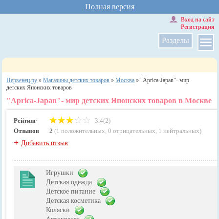
Полная версия
Вход на сайт
Регистрация
Разделы
Первенец.ру
»
Магазины детских товаров
»
Москва
»
"Aprica-Japan"- мир
детских Японских товаров
"Aprica-Japan"- мир детских Японских товаров в Москве
Рейтинг
3.4(2)
Отзывов
2
(
1 положительных
,
0 отрицательных
,
1 нейтральных
)
+
Добавить отзыв
Игрушки
Детская одежда
Детское питание
Детская косметика
Коляски