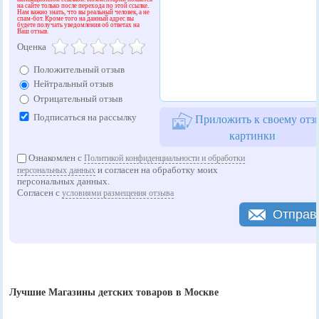
на сайте только после перехода по этой ссылке.
Нам важно знать, что вы реальный человек, а не
спам-бот. Кроме того на данный адрес вы
будете получать уведомления об ответах на
Ваш отзыв.
Оценка
Положительный отзыв
Нейтральный отзыв
Отрицательный отзыв
Подписаться на рассылку
Приложить к своему отз
картинки
Ознакомлен с
Политикой конфиденциальности и обработки
и согласен на обработку моих
персональных данных
персональных данных.
Согласен с
условиями размещения отзыва
Отправ
Лучшие Магазины детских товаров в Москве