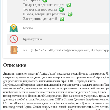
Автокресла
Товары для детского спорта
Товары для творчества
Школа, товары для развития
Электроника для детей
Москва
Круглосуточно
тел.: +(81)-770-23-79-08, email: info@aprica-japan.com, http://aprica-jap
Описание
Японский интернет-магазин "Aprica-Japan" предлагает детский товар напрямую из Я
специализируемся на продажах детских товаров японских производителей Aprica, Com
для российских покупателей и покупателей из стран СНГ и стран Дальнего
Зарубежья.rnrnГеография наших покупаетелй велика и растет с каждым днем.rnrnТеп
можете спокойно, не выходя из дома и не тратя драгоценного времени и больших сред
приобретать детские качественные товары японских производителей Aprica, Combi,
непосредственно из Японии.rnrnМы предлагаем Вам качество по умеренным ценам и
доставку в любой уголок России, страны СНГ и Страны Дальнего Зарубежья экспрес
EMS.rnrnВашему вниманию предлагается большой выбор:rnrn Детских колясок япон
производителей Aprica, Combi-современный дизайн и отличное качество. Это легкие,