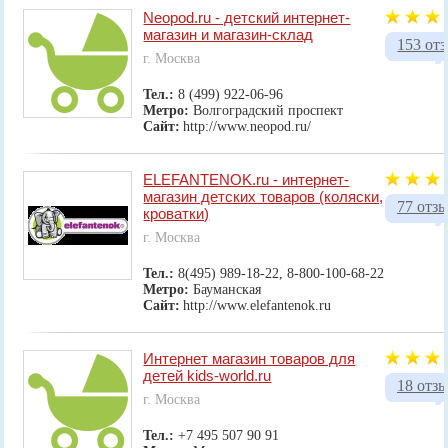
Neopod.ru - детский интернет-
магазин и магазин-склад
153 от
г. Москва
Тел.:
8 (499) 922-06-96
Метро:
Волгоградский проспект
Сайт:
http://www.neopod.ru/
ELEFANTENOK.ru - интернет-
магазин детских товаров (коляски,
77 отз
кроватки)
г. Москва
Тел.:
8(495) 989-18-22, 8-800-100-68-22
Метро:
Бауманская
Сайт:
http://www.elefantenok.ru
Интернет магазин товаров для
детей kids-world.ru
18 отз
г. Москва
Тел.:
+7 495 507 90 91