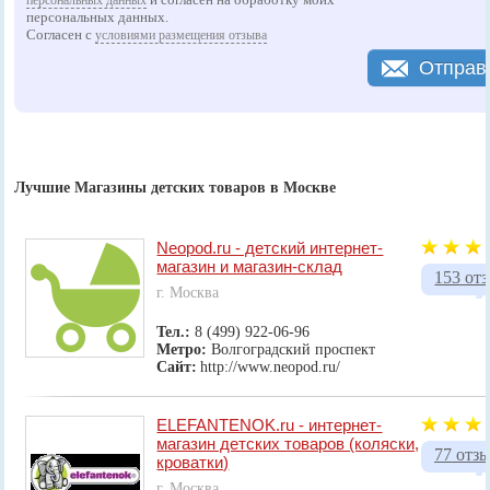
персональных данных.
Согласен с
условиями размещения отзыва
Отправ
Лучшие Магазины детских товаров в Москве
Neopod.ru - детский интернет-
магазин и магазин-склад
153 от
г. Москва
Тел.:
8 (499) 922-06-96
Метро:
Волгоградский проспект
Сайт:
http://www.neopod.ru/
ELEFANTENOK.ru - интернет-
магазин детских товаров (коляски,
77 отз
кроватки)
г. Москва