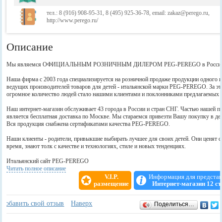
тел.: 8 (916) 908-95-31, 8 (495) 925-36-78, email: zakaz@perego.ru,
http://www.perego.ru/
Описание
Мы являемся ОФИЦИАЛЬНЫМ РОЗНИЧНЫМ ДИЛЕРОМ PEG-PEREGO в Росси
Наша фирма с 2003 года специализируется на розничной продаже продукции одного и
ведущих производителей товаров для детей - итальянской марки PEG-PEREGO. За эт
огромное количество людей стало нашими клиентами и поклонниками предлагаемых 
Наш интернет-магазин обслуживает 43 города в России и стран СНГ. Частью нашей п
является бесплатная доставка по Москве. Мы стараемся привезти Вашу покупку в ден
Вся продукция снабжена сертификатами качества PEG-PEREGO.
Наши клиенты - родители, привыкшие выбирать лучшее для своих детей. Они ценят с
время, знают толк с качестве и технологиях, стиле и новых тенденциях.
Итальянский сайт PEG-PEREGO
Читать полное описание
Уникальные и неизменно высококачественные продукты моделируются и производят
V.I.P.
Информация для предста
Италии. При создании каждого изделия используются только самые совершенные тех
размещение
Интернет-магазин 12 ст
а также материалы, соответствующие Международным стандартам безопасности.
Отзывы
+
Добавить свой отзыв
Наверх
Поделиться…
Продукция марки PEG-PEREGO принимает участвие в ежегодных выставках "Мать и
"Детские товары" и неизменно получает высшие оценки и родительские симпатии.