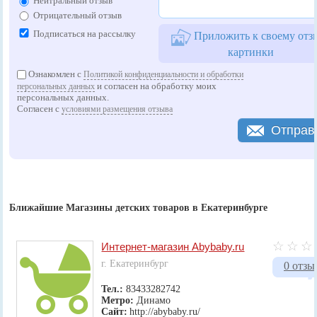
Нейтральный отзыв
Отрицательный отзыв
Подписаться на рассылку
Приложить к своему отз
картинки
Ознакомлен с
Политикой конфиденциальности и обработки
и согласен на обработку моих
персональных данных
персональных данных.
Согласен с
условиями размещения отзыва
Отправ
Ближайшие Магазины детских товаров в Екатеринбурге
Интернет-магазин Abybaby.ru
г. Екатеринбург
0 отзы
Тел.:
83433282742
Метро:
Динамо
Сайт:
http://abybaby.ru/