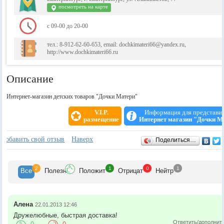
посмотреть на карте
с 09-00 до 20-00
тел.: 8-912-62-60-653, email: dochkimateri66@yandex.ru,
http://www.dochkimateri66.ru
Описание
Интернет-магазин детских товаров "Дочки Матери"
V.I.P.
Информация для представи
размещение
Интернет магазин "Дочки М
Отзывы
+
Добавить свой отзыв
Наверх
Поделиться…
2
1
0
1
Все
Полезн
Положит
Отрицат
Нейтр
Алена
22.01.2013 12:46
Дружелюбные, быстрая доставка!
Ответить/дополнит