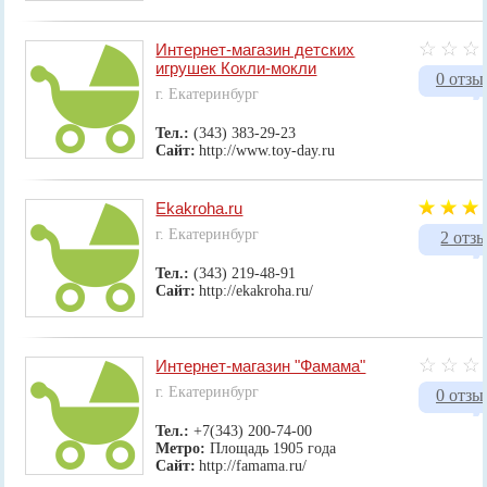
Интернет-магазин детских
игрушек Кокли-мокли
0 отзы
г. Екатеринбург
Тел.:
(343) 383-29-23
Сайт:
http://www.toy-day.ru
Ekakroha.ru
г. Екатеринбург
2 отз
Тел.:
(343) 219-48-91
Сайт:
http://ekakroha.ru/
Интернет-магазин "Фамама"
г. Екатеринбург
0 отзы
Тел.:
+7(343) 200-74-00
Метро:
Площадь 1905 года
Сайт:
http://famama.ru/