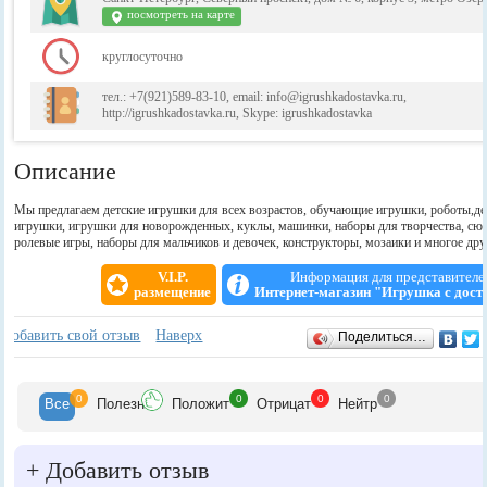
посмотреть на карте
круглосуточно
тел.: +7(921)589-83-10, email: info@igrushkadostavka.ru,
http://igrushkadostavka.ru, Skype: igrushkadostavka
Описание
Мы предлагаем детские игрушки для всех возрастов, обучающие игрушки, роботы,д
игрушки, игрушки для новорожденных, куклы, машинки, наборы для творчества, сю
ролевые игры, наборы для мальчиков и девочек, конструкторы, мозаики и многое дру
V.I.P.
Информация для представителе
размещение
Интернет-магазин "Игрушка с дост
Отзывы
+
Добавить свой отзыв
Наверх
Поделиться…
0
0
0
0
Все
Полезн
Положит
Отрицат
Нейтр
+
Добавить отзыв