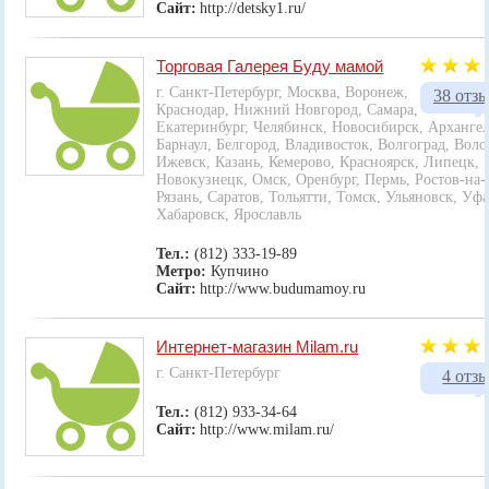
Сайт:
http://detsky1.ru/
Торговая Галерея Буду мамой
г. Санкт-Петербург, Москва, Воронеж,
38 отз
Краснодар, Нижний Новгород, Самара,
Екатеринбург, Челябинск, Новосибирск, Архангел
Барнаул, Белгород, Владивосток, Волгоград, Воло
Ижевск, Казань, Кемерово, Красноярск, Липецк,
Новокузнецк, Омск, Оренбург, Пермь, Ростов-на-
Рязань, Саратов, Тольятти, Томск, Ульяновск, Уфа
Хабаровск, Ярославль
Тел.:
(812) 333-19-89
Метро:
Купчино
Сайт:
http://www.budumamoy.ru
Интернет-магазин Milam.ru
г. Санкт-Петербург
4 отз
Тел.:
(812) 933-34-64
Сайт:
http://www.milam.ru/