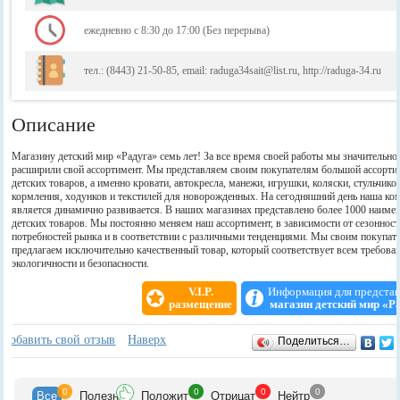
ежедневно с 8:30 до 17:00 (Без перерыва)
тел.: (8443) 21-50-85, email: raduga34sait@list.ru, http://raduga-34.ru
Описание
Магазину детский мир «Радуга» семь лет! За все время своей работы мы значительно
расширили свой ассортимент. Мы представляем своим покупателям большой ассорти
детских товаров, а именно кровати, автокресла, манежи, игрушки, коляски, стульчико
кормления, ходунков и текстилей для новорожденных. На сегодняшний день наша ко
является динамично развивается. В наших магазинах представлено более 1000 наиме
детских товаров. Мы постоянно меняем наш ассортимент, в зависимости от сезонност
потребностей рынка и в соответствии с различными тенденциями. Мы своим покупат
предлагаем исключительно качественный товар, который соответствует всем требова
экологичности и безопасности.
V.I.P.
Информация для предста
размещение
магазин детский мир «Р
Отзывы
+
Добавить свой отзыв
Наверх
Поделиться…
0
0
0
0
Все
Полезн
Положит
Отрицат
Нейтр