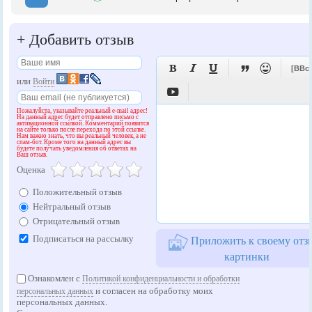
+
Добавить отзыв





[BBc
или
Войти

Пожалуйста, указывайте реальный e-mail адрес!
На данный адрес будет отправлено письмо с
активационной ссылкой. Комментарий появится
на сайте только после перехода по этой ссылке.
Нам важно знать, что вы реальный человек, а не
спам-бот. Кроме того на данный адрес вы
будете получать уведомления об ответах на
Ваш отзыв.
Оценка
Положительный отзыв
Нейтральный отзыв
Отрицательный отзыв
Подписаться на рассылку
Приложить к своему отз
картинки
Ознакомлен с
Политикой конфиденциальности и обработки
и согласен на обработку моих
персональных данных
персональных данных.