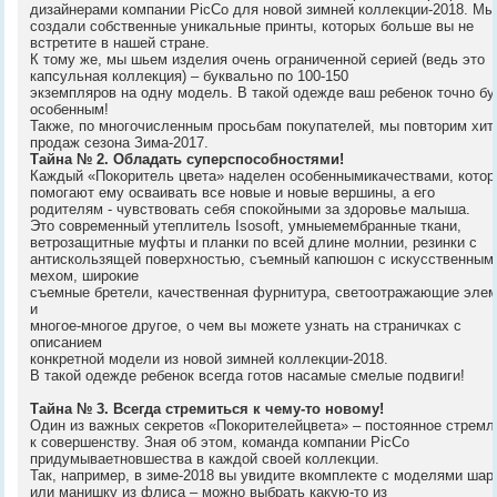
дизайнерами компании PicCo для новой зимней коллекции-2018. Мы
создали собственные уникальные принты, которых больше вы не
встретите в нашей стране.
К тому же, мы шьем изделия очень ограниченной серией (ведь это
капсульная коллекция) – буквально по 100-150
экземпляров на одну модель. В такой одежде ваш ребенок точно бу
особенным!
Также, по многочисленным просьбам покупателей, мы повторим хит
продаж сезона Зима-2017.
Тайна № 2. Обладать суперспособностями!
Каждый «Покоритель цвета» наделен особеннымикачествами, кото
помогают ему осваивать все новые и новые вершины, а его
родителям - чувствовать себя спокойными за здоровье малыша.
Это современный утеплитель Isosoft, умныемембранные ткани,
ветрозащитные муфты и планки по всей длине молнии, резинки с
антискользящей поверхностью, съемный капюшон с искусственным
мехом, широкие
съемные бретели, качественная фурнитура, светоотражающие эле
и
многое-многое другое, о чем вы можете узнать на страничках с
описанием
конкретной модели из новой зимней коллекции-2018.
В такой одежде ребенок всегда готов насамые смелые подвиги!
Тайна № 3. Всегда стремиться к чему-то новому!
Один из важных секретов «Покорителейцвета» – постоянное стремл
к совершенству. Зная об этом, команда компании PicCo
придумываетновшества в каждой своей коллекции.
Так, например, в зиме-2018 вы увидите вкомплекте с моделями ша
или манишку из флиса – можно выбрать какую-то из