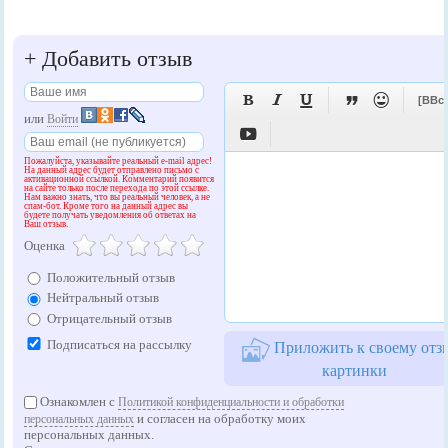
+
Добавить отзыв





[BBc
или
Войти

Пожалуйста, указывайте реальный e-mail адрес!
На данный адрес будет отправлено письмо с
активационной ссылкой. Комментарий появится
на сайте только после перехода по этой ссылке.
Нам важно знать, что вы реальный человек, а не
спам-бот. Кроме того на данный адрес вы
будете получать уведомления об ответах на
Ваш отзыв.
Оценка
Положительный отзыв
Нейтральный отзыв
Отрицательный отзыв
Подписаться на рассылку
Приложить к своему отз
картинки
Ознакомлен с
Политикой конфиденциальности и обработки
и согласен на обработку моих
персональных данных
персональных данных.