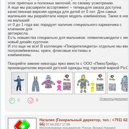
этих приятных и полезных мелочей, по своему усмотрению.
А еще мы расширили ассортимент – теперьдля заказа доступна
качественная верхняя одежда для детей от 0 лет. Для самых
маленьких мы разработали новую модель комбинезона. Также в нов
на малышей
от 0 до 1 года вас порадует наличие специального карманчика с
клапаном для
автокресла.
Есть новшества специально для мальчиков: появилисьмодели с ме
новый дизайн курточки.
И это еще не все! В коллекции «Покорителицвета» отдельно мы вв
полукомбинезоны, краги, флисовые костюмы и
комбинезоны.
Покоряйте зимние невзгоды ярко вместе с ООО «ПиккоТрейд»,
производителем верхней детской одежды под торговой маркой PicC
Ответить/дополнит
0
0
Наталия
(Генеральный директор, тел.: +7911 623
66)
07.04.2017 17:09
Местоположение пользователя: Россия, Великий Новгород