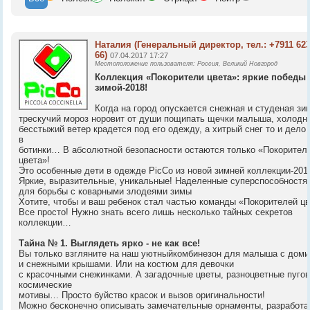
Наталия
(Генеральный директор, тел.: +7911 623
66)
07.04.2017 17:27
Местоположение пользователя: Россия, Великий Новгород
Коллекция «Покорители цвета»: яркие победы 
зимой-2018!
Когда на город опускается снежная и студеная зи
трескучий мороз норовит от души пощипать щечки малыша, холодн
бесстыжий ветер крадется под его одежду, а хитрый снег то и дело 
в
ботинки… В абсолютной безопасности остаются только «Покорител
цвета»!
Это особенные дети в одежде PicCo из новой зимней коллекции-201
Яркие, выразительные, уникальные! Наделенные суперспособностя
для борьбы с коварными злодеями зимы
Хотите, чтобы и ваш ребенок стал частью команды «Покорителей ц
Все просто! Нужно знать всего лишь несколько тайных секретов
коллекции…
Тайна № 1. Выглядеть ярко - не как все!
Вы только взгляните на наш уютныйкомбинезон для малыша с дом
и снежными крышами. Или на костюм для девочки
с красочными снежинками. А загадочные цветы, разноцветные пугов
космические
мотивы… Просто буйство красок и вызов оригинальности!
Можно бесконечно описывать замечательные орнаменты, разработ