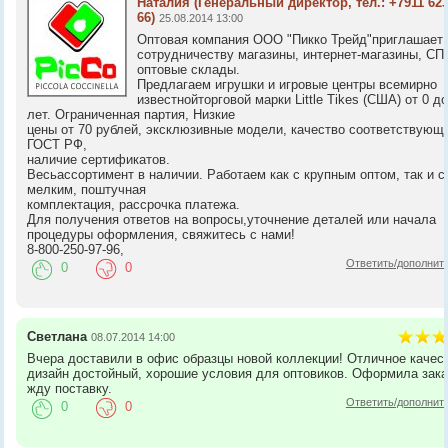
Наталия
(Генеральный директор, тел.: +7911 623
66)
25.08.2014 13:00
Оптовая компания ООО "Пикко Трейд"приглашает 
сотрудничеству магазины, интернет-магазины, СП
оптовые склады.
Предлагаем игрушки и игровые центры всемирно
известнойторговой марки Little Tikes (США) от 0 до
лет. Ограниченная партия, Низкие
цены от 70 рублей, эксклюзивные модели, качество соответствующ
ГОСТ РФ,
наличие сертификатов.
Весьассортимент в наличии. Работаем как с крупным оптом, так и с
мелким, поштучная
комплектация, рассрочка платежа.
Для получения ответов на вопросы,уточнение деталей или начала
процедуры оформления, свяжитесь с нами!
8-800-250-97-96,
Ответить/дополнит
0
0
Светлана
08.07.2014 14:00
Вчера доставили в офис образцы новой коллекции! Отличное качес
дизайн достойный, хорошие условия для оптовиков. Оформила зака
жду поставку.
Ответить/дополнит
0
0