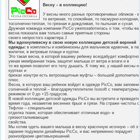
Весну – в коллекцию!
У весны много разных противоречивых обликов - в
то ветреная, то спокойная, то пасмурно-холодная,
тосолнечно-теплая, то грязная и дождливая, то пыльная и сухая.
Дружная команда компании PicCo ужепозаботилась о том, чтобы ва
весна показала вам только самые приятные стороны
своего непростого характера J
Мы вдохнуливесну в свою новую коллекцию детской верхней
одежды:
в комплекты и комбинезоны для мальчиков идевочек, в па
жилетки, в ветровые плащи и куртки.
Это такая весна, в которой вашему ребенку всегдабудет комфортно,
умная мембранная ткань защитит малыша от ветра и влаги и в
то же время позволит его телу дышать. К тому же, у нашей весны н
куртках и
брюках изнутри есть ветрозащитные муфты – большой дополнител
плюс.
Весна, в которую ваш ребенок войдет в одежде PicCo, вам запомни
солнечной и теплой – благодаряутеплителю Isosoft с температурны
режимом от 0 до +15 градусов.
В новой коллекции детской одежды PicCo вы встретите и проведете
время года, незаметив весенних брызг и грязи. На страже чистоты с
Тефлон – специальная
отделка ткани, которая обеспечивает отличные водо- и
грязеотталкивающие
свойства.
Мы хотим одеть вашего малыша в весну красочную исочную – об э
заранее подумали дизайнеры PicCo, и вас непременно порадует
разнообразие цветовыхрешений.