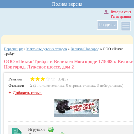
Полная версия
Вход на сайт
Регистрация
Разделы
Первенец.ру
»
Магазины детских товаров
»
Великий Новгород
»
ООО «Пикко
Трейд»
ООО «Пикко Трейд» в Великом Новгороде 173008 г. Велик
Новгород, Лужское шоссе, дом 2
Рейтинг
3.4(5)
Отзывов
5
(
2 положительных
,
0 отрицательных
,
3 нейтральных
)
+
Добавить отзыв
Игрушки