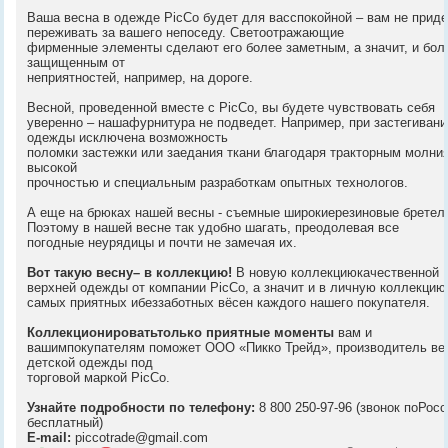
Ваша весна в одежде PicCo будет для васспокойной – вам не прид
переживать за вашего непоседу. Светоотражающие
фирменные элементы сделают его более заметным, а значит, и бол
защищенным от
неприятностей, например, на дороге.
Весной, проведенной вместе с PicCo, вы будете чувствовать себя
уверенно – нашафурнитура не подведет. Например, при застегивани
одежды исключена возможность
поломки застежки или заедания ткани благодаря тракторным молни
высокой
прочностью и специальным разработкам опытных технологов.
А еще на брюках нашей весны - съемные широкиерезиновые бретел
Поэтому в нашей весне так удобно шагать, преодолевая все
погодные неурядицы и почти не замечая их.
Вот такую весну– в коллекцию!
В новую коллекциюкачественной
верхней одежды от компании PicCo, а значит и в личную коллекцию
самых приятных ибеззаботных вёсен каждого нашего покупателя.
Коллекционироватьтолько приятные моменты
вам и
вашимпокупателям поможет ООО «Пикко Трейд», производитель ве
детской одежды под
торговой маркой PicCo.
Узнайте подробности по телефону:
8 800 250-97-96 (звонок поРос
бесплатный)
E-mail:
piccotrade@gmail.com