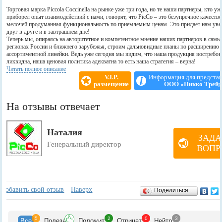
Торговая марка Piccola Coccinella на рынке уже три года, но те наши партнеры, кто уж
приборел опыт взаимодействий с нами, говорят, что PicCo – это безупречное качество
мелочей продуманная функциональность по приемлемым ценам. Это придает нам уве
друг в друге и в завтрашнем дне!
Теперь мы, опираясь на авторитетное и компетентное мнение наших партнеров в сам
регионах России и ближнего зарубежья, строим дальновидные планы по расширению
ассортиментной линейки. Ведь уже сегодня мы видим, что наша продукция востребов
ликвидна, наша ценовая политика адекватна то есть наша стратегия – верна!
Читать полное описание
V.I.P.
Информация для предста
размещение
ООО «Пикко Трей
На отзывы отвечает
Наталия
ЗАДА
Генеральный директор
ВОПР
Отзывы
+
Добавить свой отзыв
Наверх
Поделиться…
5
2
0
3
Все
Полезн
Положит
Отрицат
Нейтр