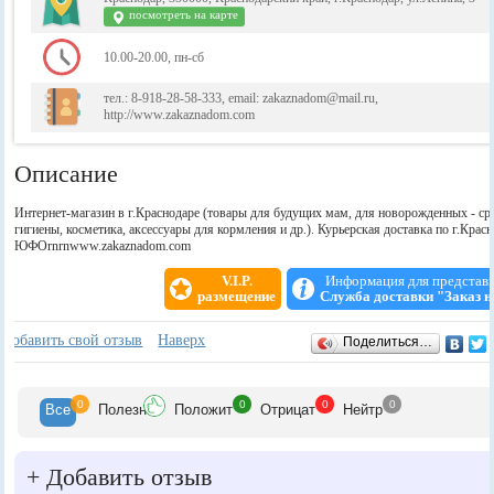
посмотреть на карте
10.00-20.00, пн-сб
тел.: 8-918-28-58-333, email: zakaznadom@mail.ru,
http://www.zakaznadom.com
Описание
Интернет-магазин в г.Краснодаре (товары для будущих мам, для новорожденных - ср
гигиены, косметика, аксессуары для кормления и др.). Курьерская доставка по г.Крас
ЮФОrnrnwww.zakaznadom.com
V.I.P.
Информация для представ
размещение
Служба доставки "Заказ н
Отзывы
+
Добавить свой отзыв
Наверх
Поделиться…
0
0
0
0
Все
Полезн
Положит
Отрицат
Нейтр
+
Добавить отзыв