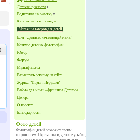
Детские нужности
▼
Родителям на заметку
▼
Каталог детских брендов
Магазины товаров для детей
Блог "Дневник начинающей мамы"
Конкурс детских фотографий
]
Юмор
Форум
Мультфильмы
Разместить рекламу на сайте
Журнал "Игры и Игрушки"
Работа для мамы - франшиза Детского
Центра
О проекте
Благодарности
Фото детей
Фотографии детей покоряют своим
очарованием. Первые шаги, детские улыбки,
праздники и многие другие моменты из