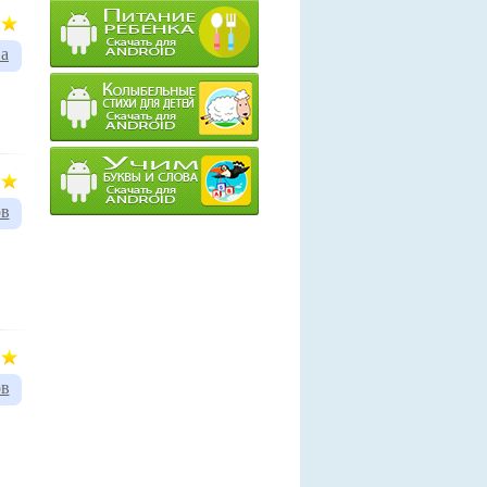
ва
ов
ов