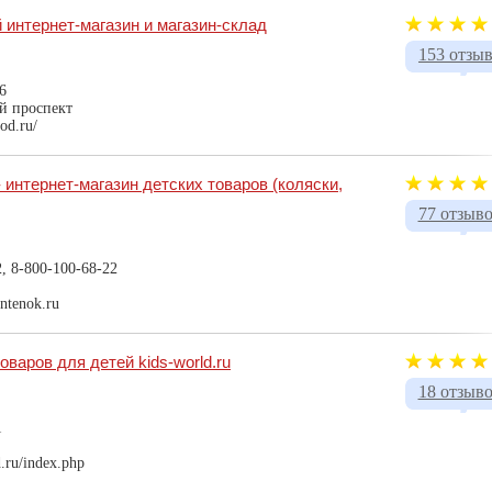
й интернет-магазин и магазин-склад
153 отзы
6
й проспект
od.ru/
интернет-магазин детских товаров (коляски,
77 отзыв
2, 8-800-100-68-22
antenok.ru
оваров для детей kids-world.ru
18 отзыв
1
d.ru/index.php