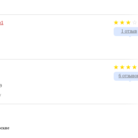
№1
1 отзыв
6 отзыво
9
/
оскве