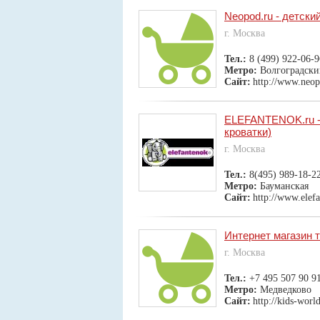
Neopod.ru - детски
г. Москва
Тел.:
8 (499) 922-06-9
Метро:
Волгоградски
Сайт:
http://www.neop
ELEFANTENOK.ru - 
кроватки)
г. Москва
Тел.:
8(495) 989-18-2
Метро:
Бауманская
Сайт:
http://www.elef
Интернет магазин т
г. Москва
Тел.:
+7 495 507 90 9
Метро:
Медведково
Сайт:
http://kids-worl