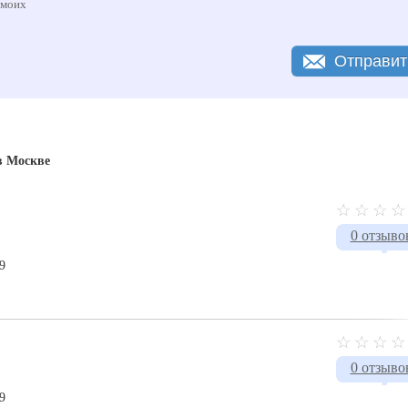
 моих
Отправит
в Москве
0 отзыво
9
0 отзыво
9