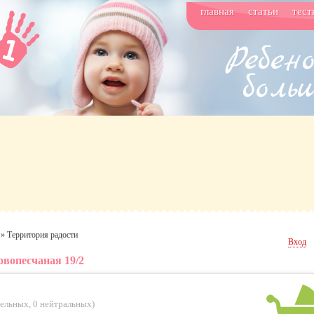
главная
статьи
тест
»
Территория радости
Вход
овопесчаная 19/2
тельных
,
0 нейтральных
)