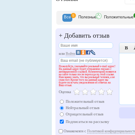
0
Все
Полезн
ые
Положит
ельные
+
Добавить отзыв

или
Войти
Пожалуйста, указывайте реальный e-mail адрес!
На данный адрес будет отправлено письмо с
активационной ссылкой. Комментарий появится
на сайте только после перехода по этой ссылке.
Нам важно знать, что вы реальный человек, а не
спам-бот. Кроме того на данный адрес вы
будете получать уведомления об ответах на
Ваш отзыв.
Оценка
Положительный отзыв
Нейтральный отзыв
Отрицательный отзыв
Подписаться на рассылку
Ознакомлен с
Политикой конфиденциальности