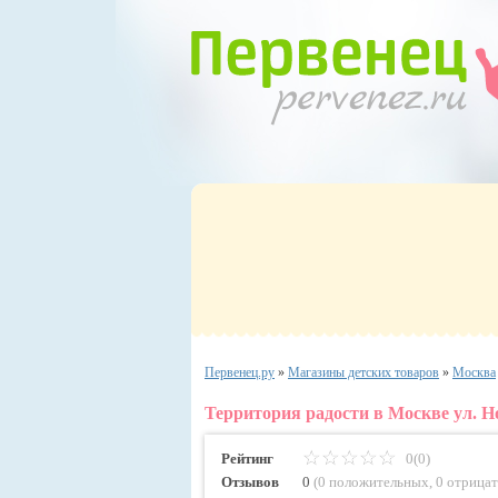
Первенец.ру
»
Магазины детских товаров
»
Москва
Территория радости в Москве ул. Н
Рейтинг
0(0)
Отзывов
0
(
0 положительных
,
0 отрица