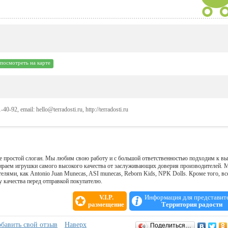
посмотреть на карте
40-92, email: hello@terradosti.ru, http://terradosti.ru
не простой слоган. Мы любим свою работу и с большой ответственностью подходим к в
бираем игрушки самого высокого качества от заслуживающих доверия производителей. 
ями, как Antonio Juan Munecas, ASI munecas, Reborn Kids, NPK Dolls. Кроме того, вс
 качества перед отправкой покупателю.
V.I.P.
Информация для представит
размещение
Территория радости
бавить свой отзыв
Наверх
Поделиться…