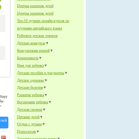
Центры развития детей
Центры развития детей
Топ-10 лучших онлайн-курсов по
изучению английского языка
Рейтинги детских товаров
Детские конкурсы
▼
Консультации врачей
▼
Беременность
▼
Имя для ребенка
▼
Детские пособия и документы
▼
Детское здоровье
▼
Детские болезни
▼
Развитие ребенка
▼
ыбору
Мы
Воспитание ребенка
▼
е
Детская гигиена
▼
Питание детей
▼
елей
Отдых с детьми
▼
Психология
▼
Здоровье и красота мамы
▼