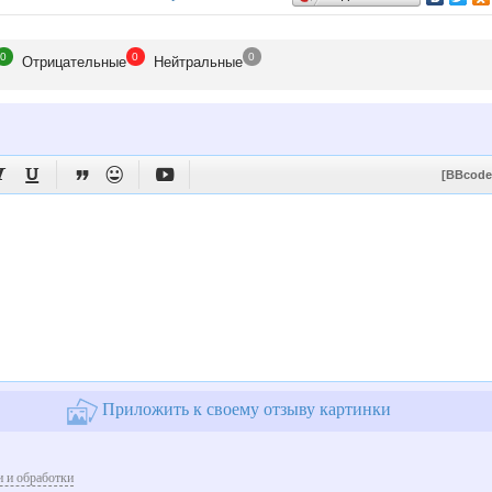
0
0
0
Отрицат
ельные
Нейтр
альные





[BBcode
Приложить к своему отзыву картинки
 и обработки