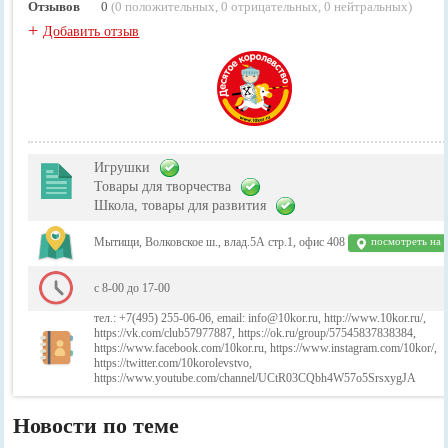
Отзывов
0
(
0 положительных
,
0 отрицательных
,
0 нейтральных
)
+
Добавить отзыв
Игрушки
Товары для творчества
Школа, товары для развития
Мытищи, Волковское ш., влад.5А стр.1, офис 408
посмотреть на 
с 8-00 до 17-00
тел.: +7(495) 255-06-06, email: info@10kor.ru, http://www.10kor.ru/,
https://vk.com/club57977887, https://ok.ru/group/57545837838384,
https://www.facebook.com/10kor.ru, https://www.instagram.com/10kor/,
https://twitter.com/10korolevstvo,
https://www.youtube.com/channel/UCtR03CQbh4W57o5SrsxygJA
Новости по теме