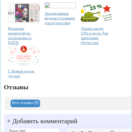
Эксклюзивные
модели пуховиков
для подростков
Японские
Дарим скидку
превентэйдж-
23% в честь Дня
технологии от
защитника
FAITH
Отечества!
С Новым годом,
друзья!
Отзывы
Все отзывы (0)
+
Добавить комментарий