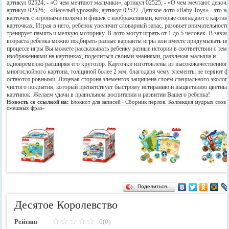
артикул 02524; - «О чем мечтают мальчики», артикул 02525; - «О чем мечтают девоч
артикул 02526; - «Веселый урожай», артикул 02527. Детское лото «Baby Toys» - это н
карточек с игровыми полями и фишек с изображениями, которые совпадают с картин
карточках. Играя в него, ребенок увеличит словарный запас, разовьет внимательность
тренирует память и мелкую моторику. В лото могут играть от 1 до 5 человек. В зави
возраста ребенка можно подбирать разные варианты игры или вместе придумывать н
процессе игры Вы можете рассказывать ребенку разные истории в соответствии с тем
изображениями на картинках, поделиться своими знаниями, развлекая малыша и
одновременно расширяя его кругозор. Карточки изготовлены из высококачественног
многослойного картона, толщиной более 2 мм, благодаря чему элементы не теряют 
остаются ровными. Лицевая сторона элементов защищена слоем специального эколог
чистого покрытия, который препятствует быстрому истиранию и выцветанию цветны
картинок. Желаем удачи в правильном воспитании и развитии Вашего ребенка!
Новость со ссылкой на:
Блокнот для записей «Сборник перлов. Коллекция мудрых слов 
смешных фраз»
Поделиться…
Десятое Королевство
Рейтинг
0(0)