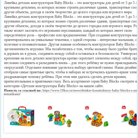
Линейка детских конструкторов Baby Blocks – это конструкторы для детей от 3 до 5 л
крупными деталями, из которых можно строить различные здания, транспортные соо
другие объекты, доходя в своём творчестве до целого городка или игрового мира.
Линейка детских конструкторов Baby Blocks – это конструкторы для детей от 3 до 5 л
крупными деталями, из которых можно строить различные здания, транспортные соо
другие объекты, доходя в своём творчестве до целого городка или игрового мира. Ре
также может заселять его игровыми персонажами, каждый из которых имеет свою
определённую роль – профессию или предназначение. При создании конструктора мы
ориентировались на уникальные тематики, с одной стороны – интересные малышам, с
полезные и познавательные. Другая важная особенность конструкторов Baby Blocks –
эргономичность игрушки. Мы позаботились о том, чтобы малышу было удобно брать
и держать их в руках, соединять между собой и оставаться в безопасности. Универсал
крепление на всех деталях конструктора крепко скрепляет элементы между собой, при
несложно соединять и разъединять вновь – для этого ребёнку не нужно прикладывать
сверхусилий. Отдельное внимание уделялось выбору цветовой гаммы. Наши дизайне
отобрали самые приятные цвета, чтобы в наборах не встречались ядовито-яркие элем
раздражающие психику ребёнка. При этом нам удалось сделать детали яркими,
притягательными и приятными глазу. Весь ассортимент серии Baby Blocks смотрите в
категории «Детские конструкторы Baby Blocks» на нашем сайте.
Новость со ссылкой на:
https://www.10kor.ru/news/detskie-konstruktory-baby-blocks-s-un
tematikami/