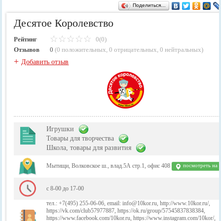
Поделиться…
Десятое Королевство
Рейтинг
0(0)
Отзывов
0
(
0 положительных
,
0 отрицательных
,
0 нейтральных
)
+
Добавить отзыв
Игрушки
Товары для творчества
Школа, товары для развития
Мытищи, Волковское ш., влад.5А стр.1, офис 408
посмотреть на 
с 8-00 до 17-00
тел.: +7(495) 255-06-06, email: info@10kor.ru, http://www.10kor.ru/,
https://vk.com/club57977887, https://ok.ru/group/57545837838384,
https://www.facebook.com/10kor.ru, https://www.instagram.com/10kor/,