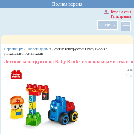
Полная версия
Вход на сайт
Регистрация
Разделы
Первенец.ру
»
Новости фирм
»
Детские конструкторы Baby Blocks с
уникальными тематиками
Детские конструкторы Baby Blocks с уникальными темати
2 а