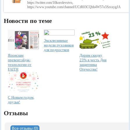
https://twitter.com/10korolevstvo,
https://www.youtube.com/channel/UCtR03CQbh4W57o5SrsxygJA
Новости по теме
Эксклюзивные
модели пуховиков
для подростков
Японские
Дарим скидку
превентэйдж-
23% в честь Дня
технологии от
защитника
FAITH
Отечества!
С Новым годом,
друзья!
Отзывы
Все отзывы (0)