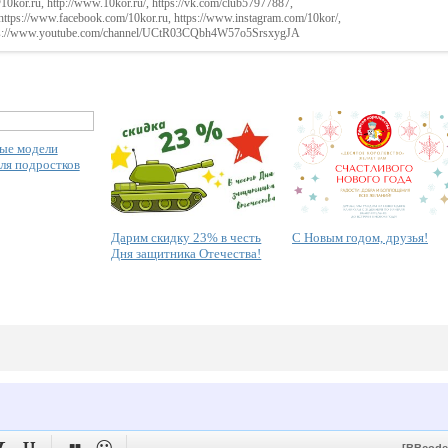
10kor.ru, http://www.10kor.ru/, https://vk.com/club57977887,
https://www.facebook.com/10kor.ru, https://www.instagram.com/10kor/,
 https://www.youtube.com/channel/UCtR03CQbh4W57o5SrsxygJA
ые модели
ля подростков
Дарим скидку 23% в честь
С Новым годом, друзья!
Дня защитника Отечества!