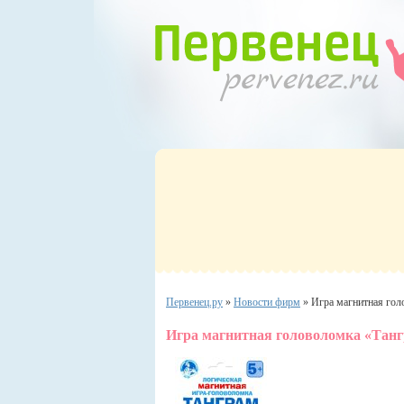
Первенец.ру
»
Новости фирм
»
Игра магнитная гол
Игра магнитная головоломка «Тан