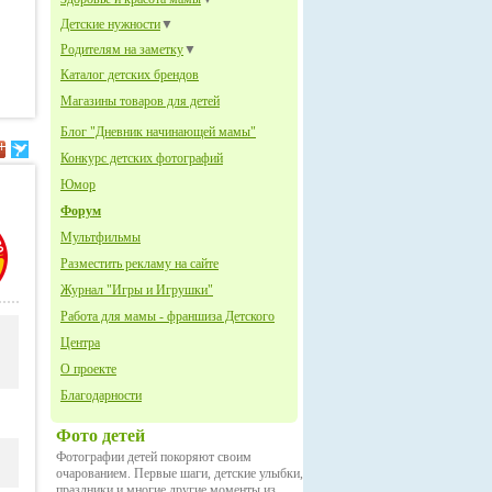
Детские нужности
▼
Родителям на заметку
▼
Каталог детских брендов
Магазины товаров для детей
Блог "Дневник начинающей мамы"
Конкурс детских фотографий
Юмор
Форум
Мультфильмы
Разместить рекламу на сайте
Журнал "Игры и Игрушки"
Работа для мамы - франшиза Детского
Центра
О проекте
Благодарности
Фото детей
Фотографии детей покоряют своим
очарованием. Первые шаги, детские улыбки,
праздники и многие другие моменты из