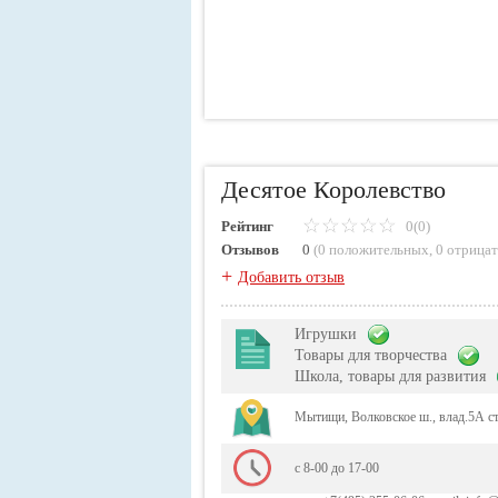
Десятое Королевство
Рейтинг
0(0)
Отзывов
0
(
0 положительных
,
0 отрица
+
Добавить отзыв
Игрушки
Товары для творчества
Школа, товары для развития
Мытищи, Волковское ш., влад.5А ст
с 8-00 до 17-00