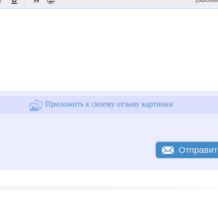




[BBcode
Приложить к своему отзыву картинки
Отправит