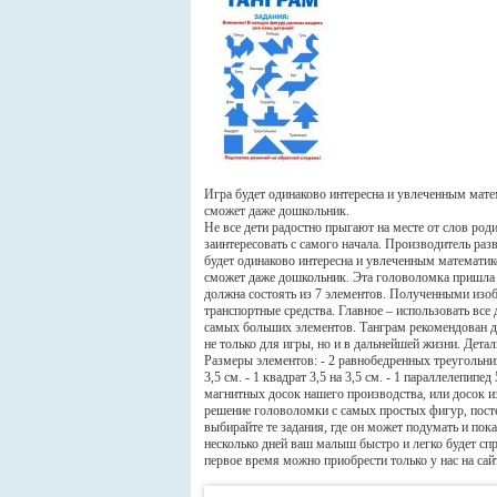
Игра будет одинаково интересна и увлеченным мате
сможет даже дошкольник.
Не все дети радостно прыгают на месте от слов род
заинтересовать с самого начала. Производитель ра
будет одинаково интересна и увлеченным математик
сможет даже дошкольник. Эта головоломка пришла к 
должна состоять из 7 элементов. Полученными изоб
транспортные средства. Главное – использовать все 
самых больших элементов. Танграм рекомендован де
не только для игры, но и в дальнейшей жизни. Дета
Размеры элементов: - 2 равнобедренных треугольника
3,5 см. - 1 квадрат 3,5 на 3,5 см. - 1 параллелепип
магнитных досок нашего производства, или досок 
решение головоломки с самых простых фигур, посте
выбирайте те задания, где он может подумать и пок
несколько дней ваш малыш быстро и легко будет сп
первое время можно приобрести только у нас на са