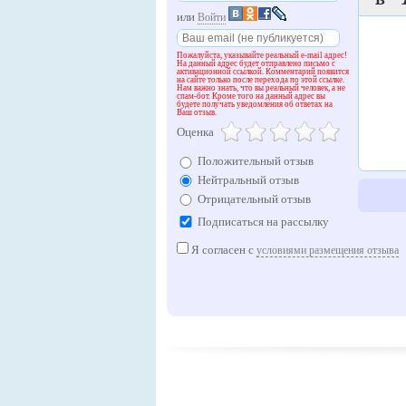

или
Войти
Пожалуйста, указывайте реальный e-mail адрес!
На данный адрес будет отправлено письмо с
активационной ссылкой. Комментарий появится
на сайте только после перехода по этой ссылке.
Нам важно знать, что вы реальный человек, а не
спам-бот. Кроме того на данный адрес вы
будете получать уведомления об ответах на
Ваш отзыв.
Оценка
Положительный отзыв
Нейтральный отзыв
Отрицательный отзыв
Подписаться на рассылку
Я согласен с
условиями размещения отзыва