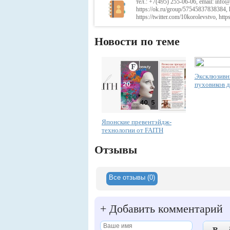
тел.: +7(495) 255-06-06, email: info@
https://ok.ru/group/57545837838384, 
https://twitter.com/10korolevstvo,
Новости по теме
Эксклюзивн
пуховиков д
Японские превентэйдж-
технологии от FAITH
Отзывы
Все отзывы (0)
+
Добавить комментарий