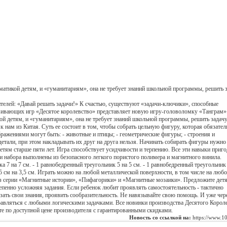
матикой детям, и «гуманитариям», она не требует знаний школьной программы, решить 
ителей: «Давай решать задачи!» К счастью, существуют «задачи-ключики», способные
звивающих игр «Десятое королевство» представляет новую игру-головоломку «Танграм»
ой детям, и «гуманитариям», она не требует знаний школьной программы, решить задач
нам из Китая. Суть ее состоит в том, чтобы собрать цельную фигуру, которая обязател
ражениями могут быть: - животные и птицы; - геометрические фигуры; - строения и
детали, при этом накладывать их друг на друга нельзя. Начинать собирать фигуры нужно
тям старше пяти лет. Игра способствует усидчивости и терпению. Все эти навыки приго
ли набора выполнены из безопасного легкого пористого полимера и магнитного винила.
 7 на 7 см. - 1 равнобедренный треугольник 5 на 5 см. - 1 равнобедренный треугольник 
ед 5 см на 3,5 см. Играть можно на любой металлической поверхности, в том числе на любо
из серии «Магнитные истории», «Пифагорики» и «Магнитные мозаики». Предложите дет
пенно усложняя задания. Если ребенок любит проявлять самостоятельность - тактично
азать свои знания, проявить сообразительность. Не навязывайте свою помощь. И уже чер
равляться с любыми логическими задачками. Все новинки производства Десятого Корол
йте по доступной цене производителя с гарантированными скидками.
Новость со ссылкой на:
https://www.10