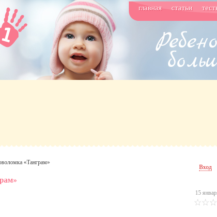
главная
статьи
тест
оволомка «Танграм»
Вход
грам»
15 январ