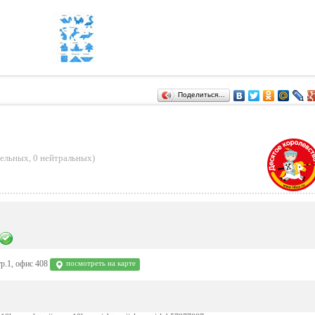
Поделиться…
тельных
,
0 нейтральных
)
р.1, офис 408
посмотреть на карте