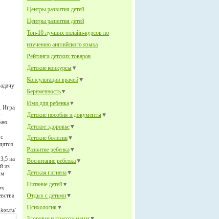
Центры развития детей
Центры развития детей
Топ-10 лучших онлайн-курсов по
изучению английского языка
Рейтинги детских товаров
Детские конкурсы
▼
Консультации врачей
▼
задачу
Беременность
▼
Имя для ребенка
▼
. Игра
у
Детские пособия и документы
▼
ьно
Детское здоровье
▼
 с
Детские болезни
▼
дятся
Развитие ребенка
▼
3,5 на
Воспитание ребенка
▼
й из
Детская гигиена
▼
ям
Питание детей
▼
ез
евства
Отдых с детьми
▼
Психология
▼
kor.ru/
Здоровье и красота мамы
▼