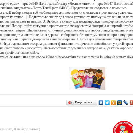
тр «Ферма» – арт. 03946 Пальчиковый театр «Лесные жители» – арт. 03947 Пальчиковый
еснейший вид театра – Театр Теней (арт. 04030). Представление создаётся с помощью
вета. В набор входит всё необходимое для постановки спектакля в домашних условиях.
ростых этапов: 1. Подготовьте сцену: для этого установите ширму на столе или на полу.
ик, направив свет на ширму. 3. Выберите сказку для инсценировки и подберите персонаж
тавление! Передвигайте фигурки в пространстве между светом фонарика и ширмой, чтобы
укольных театров Ширма станет отличным дополнением для любого вида домашнего теа
о производства изготовлены из дерева и собираются без инструментов по принципу про
 ширму или ширму с декором на ваше усмотрение: Ширма для кукольного театра цветна
53 Игра с домашним театром развивает фантазию и творческие способности у детей, трен
рививает любовь к искусству. Весь ассортимент домашних театров от «Десятого королев
ля детей» на нашем сайте.
сть со ссылкой на:
https://www.10kor.ru/news/rasshirenie-assortimenta-kukolnykh-teatrov-dlya
Поделиться…
тельных
,
0 нейтральных
)