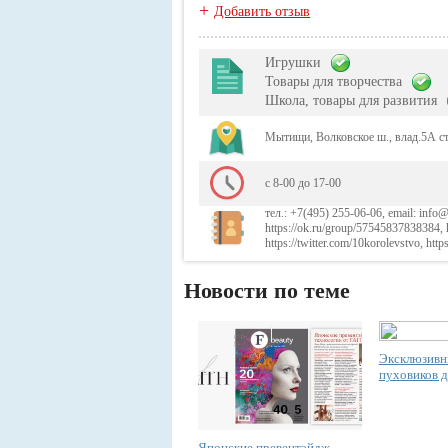
+
Добавить отзыв
Игрушки
Товары для творчества
Школа, товары для развития
Мытищи, Волковское ш., влад.5А ст
с 8-00 до 17-00
тел.: +7(495) 255-06-06, email: info@
https://ok.ru/group/57545837838384, 
https://twitter.com/10korolevstvo,
Новости по теме
Эксклюзивн
пуховиков д
Японские превентэйдж-