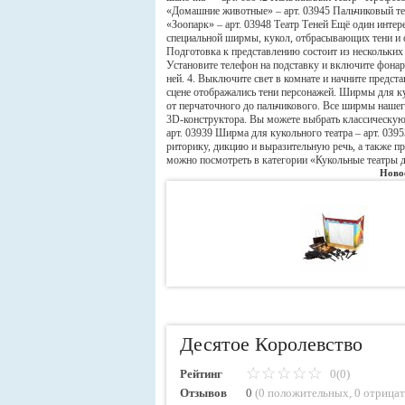
«Домашние животные» – арт. 03945 Пальчиковый теа
«Зоопарк» – арт. 03948 Театр Теней Ещё один интер
специальной ширмы, кукол, отбрасывающих тени и с
Подготовка к представлению состоит из нескольких п
Установите телефон на подставку и включите фонар
ней. 4. Выключите свет в комнате и начните предс
сцене отображались тени персонажей. Ширмы для к
от перчаточного до пальчикового. Все ширмы нашег
3D-конструктора. Вы можете выбрать классическую
арт. 03939 Ширма для кукольного театра – арт. 039
риторику, дикцию и выразительную речь, а также п
можно посмотреть в категории «Кукольные театры д
Ново
Десятое Королевство
Рейтинг
0(0)
Отзывов
0
(
0 положительных
,
0 отрица