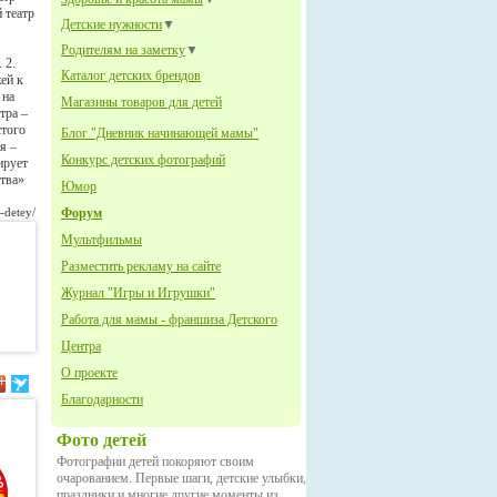
 театр
Детские нужности
▼
Родителям на заметку
▼
 2.
Каталог детских брендов
ей к
 на
Магазины товаров для детей
тра –
стого
Блог "Дневник начинающей мамы"
я –
Конкурс детских фотографий
ирует
ства»
Юмор
-detey/
Форум
Мультфильмы
Разместить рекламу на сайте
Журнал "Игры и Игрушки"
Работа для мамы - франшиза Детского
Центра
О проекте
Благодарности
Фото детей
Фотографии детей покоряют своим
очарованием. Первые шаги, детские улыбки,
праздники и многие другие моменты из