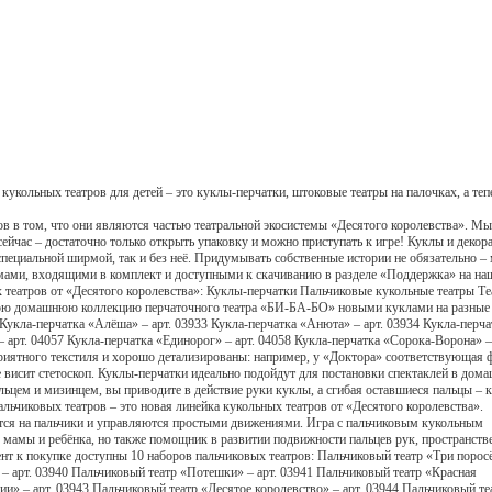
кукольных театров для детей – это куклы-перчатки, штоковые театры на палочках, а теп
в в том, что они являются частью театральной экосистемы «Десятого королевства». Мы
сейчас – достаточно только открыть упаковку и можно приступать к игре! Куклы и декор
 специальной ширмой, так и без неё. Придумывать собственные истории не обязательно –
мами, входящими в комплект и доступными к скачиванию в разделе «Поддержка» на н
 театров от «Десятого королевства»: Куклы-перчатки Пальчиковые кукольные театры Те
вою домашнюю коллекцию перчаточного театра «БИ-БА-БО» новыми куклами на разные
Кукла-перчатка «Алёша» – арт. 03933 Кукла-перчатка «Анюта» – арт. 03934 Кукла-перча
 арт. 04057 Кукла-перчатка «Единорог» – арт. 04058 Кукла-перчатка «Сорока-Ворона» – 
риятного текстиля и хорошо детализированы: например, у «Доктора» соответствующая
ее висит стетоскоп. Куклы-перчатки идеально подойдут для постановки спектаклей в дом
льцем и мизинцем, вы приводите в действие руки куклы, а сгибая оставшиеся пальцы – к
льчиковых театров – это новая линейка кукольных театров от «Десятого королевства».
тся на пальчики и управляются простыми движениями. Игра с пальчиковым кукольным
г мамы и ребёнка, но также помощник в развитии подвижности пальцев рук, пространств
т к покупке доступны 10 наборов пальчиковых театров: Пальчиковый театр «Три порос
» – арт. 03940 Пальчиковый театр «Потешки» – арт. 03941 Пальчиковый театр «Красная
и» – арт. 03943 Пальчиковый театр «Десятое королевство» – арт. 03944 Пальчиковый те