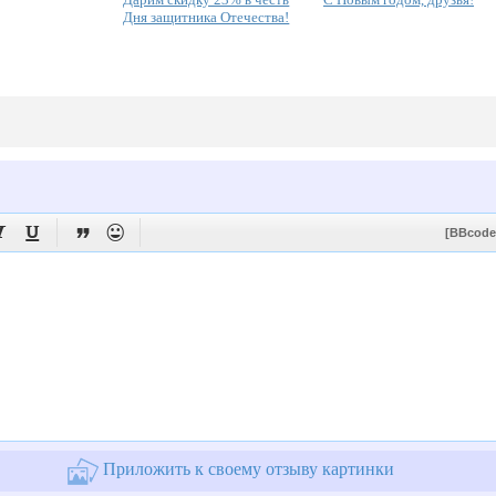
Дня защитника Отечества!




[BBcode
Приложить к своему отзыву картинки