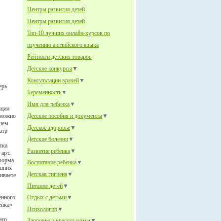
Центры развития детей
Центры развития детей
Топ-10 лучших онлайн-курсов по
изучению английского языка
Рейтинги детских товаров
Детские конкурсы
▼
Консультации врачей
▼
ерь
Беременность
▼
Имя для ребенка
▼
ации
 можно
Детские пособия и документы
▼
ашем
Детское здоровье
▼
атр
Детские болезни
▼
тка
Развитие ребенка
▼
арт.
 форма
Воспитание ребенка
▼
ашних
Детская гигиена
▼
иваете
Питание детей
▼
енного
Отдых с детьми
▼
ёнка»
Психология
▼
атр
Здоровье и красота мамы
▼