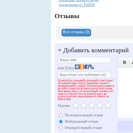
технологии от FAITH
Отзывы
Все отзывы (0)
+
Добавить комментарий

или
Войти
Пожалуйста, указывайте реальный e-mail адрес!
На данный адрес будет отправлено письмо с
активационной ссылкой. Комментарий появится
на сайте только после перехода по этой ссылке.
Нам важно знать, что вы реальный человек, а не
спам-бот. Кроме того на данный адрес вы
будете получать уведомления об ответах на
Ваш отзыв.
Оценка
Положительный отзыв
Нейтральный отзыв
Отрицательный отзыв