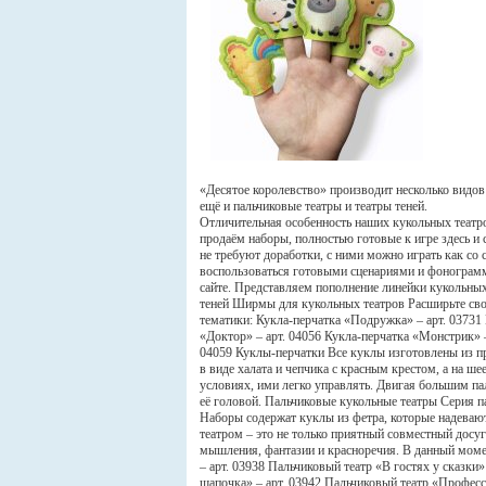
«Десятое королевство» производит несколько видов 
ещё и пальчиковые театры и театры теней.
Отличительная особенность наших кукольных театро
продаём наборы, полностью готовые к игре здесь и 
не требуют доработки, с ними можно играть как со
воспользоваться готовыми сценариями и фонограм
сайте. Представляем пополнение линейки кукольных
теней Ширмы для кукольных театров Расширьте с
тематики: Кукла-перчатка «Подружка» – арт. 03731 
«Доктор» – арт. 04056 Кукла-перчатка «Монстрик» –
04059 Куклы-перчатки Все куклы изготовлены из п
в виде халата и чепчика с красным крестом, а на ш
условиях, ими легко управлять. Двигая большим па
её головой. Пальчиковые кукольные театры Серия па
Наборы содержат куклы из фетра, которые надеваю
театром – это не только приятный совместный досу
мышления, фантазии и красноречия. В данный момен
– арт. 03938 Пальчиковый театр «В гостях у сказки
шапочка» – арт. 03942 Пальчиковый театр «Професси