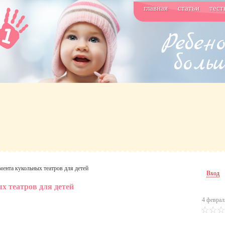
главная
статьи
тест
мента кукольных театров для детей
Вход
х театров для детей
4 феврал