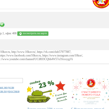
р.1, офис 408
посмотреть на карте
10kor.ru, http://www.10kor.ru/, https://vk.com/club57977887,
https://www.facebook.com/10kor.ru, https://www.instagram.com/10kor/,
 https://www.youtube.com/channel/UCtR03CQbh4W57o5SrsxygJA
ые модели
ля подростков
Дарим скидку 23% в честь
С Новым годом, друзья!