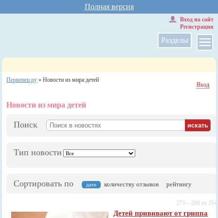
Полная версия
Вход на сайт
Регистрация
Разделы
Первенец.ру
»
Новости из мира детей
Вход
Новости из мира детей
Поиск
Тип новости
Сортировать по
количеству отзывов
рейтингу
дате
271—280 из 354
Детей прививают от гриппа