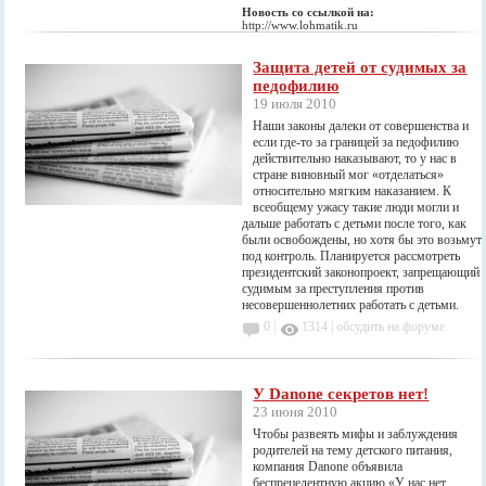
Новость со ссылкой на:
http://www.lohmatik.ru
Защита детей от судимых за
педофилию
19 июля 2010
Наши законы далеки от совершенства и
если где-то за границей за педофилию
действительно наказывают, то у нас в
стране виновный мог «отделаться»
относительно мягким наказанием. К
всеобщему ужасу такие люди могли и
дальше работать с детьми после того, как
были освобождены, но хотя бы это возьмут
под контроль. Планируется рассмотреть
президентский законопроект, запрещающий
судимым за преступления против
несовершеннолетних работать с детьми.
0 |
1314
|
обсудить на форуме
У Danone секретов нет!
23 июня 2010
Чтобы развеять мифы и заблуждения
родителей на тему детского питания,
компания Danone объявила
беспрецедентную акцию «У нас нет