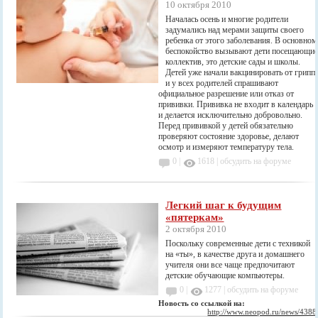
10 октября 2010
Началась осень и многие родители
задумались над мерами защиты своего
ребенка от этого заболевания. В основном
беспокойство вызывают дети посещающи
коллектив, это детские сады и школы.
Детей уже начали вакцинировать от грипп
и у всех родителей спрашивают
официальное разрешение или отказ от
прививки. Прививка не входит в календарь
и делается исключительно добровольно.
Перед прививкой у детей обязательно
проверяют состояние здоровье, делают
осмотр и измеряют температуру тела.
0 |
1618
|
обсудить на форуме
Легкий шаг к будущим
«пятеркам»
2 октября 2010
Поскольку современные дети с техникой
на «ты», в качестве друга и домашнего
учителя они все чаще предпочитают
детские обучающие компьютеры.
0 |
1277
|
обсудить на форуме
Новость со ссылкой на:
http://www.neopod.ru/news/4388