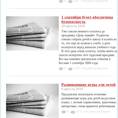
0 |
3307
|
обсудить на форуме
1 сентября будет обеспечена
безопасность
29 августа 2010
Уже совсем немного осталось до
праздника «День знаний». Родители
спешат собрать детей в школу и купить вс
то, что еще не купили к учебе, а дети
волнуются перед началом учебного года.
В этот день очень хочется, чтобы ничто не
смогло испортить этот чудесный праздник.
Все мы помним трагические события в
Беслане 1 сентября 2004 года.
0 |
1196
|
обсудить на форуме
Развивающие игры для детей
9 августа 2010
Предлагаем посмотреть отличные
развивающие игры для детей на русском
языке, с легким управлением, красочные,
интересные, очень нравятся ребятишкам.
0 |
1674
|
обсудить на форуме