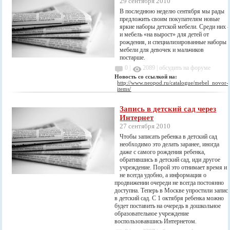
29 сентября 2010
В последнюю неделю сентября мы рады
предложить своим покупателям новые
яркие наборы детской мебели. Среди них -
и мебель «на вырост» для детей от
рождения, и специализированные наборы
мебели для девочек и мальчиков
постарше.
0 |
2089
|
обсудить на форуме
Новость со ссылкой на:
http://www.neopod.ru/catalogue/mebel_novor-
items/
Запись в детский сад через
Интернет
27 сентября 2010
Чтобы записать ребенка в детский сад
необходимо это делать заранее, иногда
даже с самого рождения ребенка,
обратившись в детский сад, иди другое
учреждение. Порой это отнимает время и
не всегда удобно, а информация о
продвижении очереди не всегда постоянно
доступна. Теперь в Москве упростили запис
в детский сад. С 1 октября ребенка можно
будет поставить на очередь в дошкольное
образовательное учреждение
воспользовавшись Интернетом.