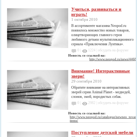
Учиться, развиваться и
играть!
1 октября 2010
В ассортименте магазина Neopod.ru
появилось множество новых товаров,
олицетворяющих главного героя
любимого детьми мультипликационного
сериала «Приключения Лунтика».
0 |
1224
|
обсудить на форуме
Новость со ссылкой на:
http://www.neopod.ru/news/4468
Внимание! Интерактивные
звери!
29 сентября 2010
Обратите внимание на интерактивных
зверей серии Animal Planet - медведей,
слонов, змей, породистых собак.
0 |
2982
|
обсудить на форуме
Новость со ссылкой на:
http://www.neopod.ru/catalogue/newneo_tovar
items/
Поступление детской мебели