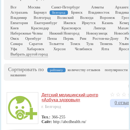
Все
Москва
Санкт-Петербург
Алматы
Арханге
Астрахань
Барнаул
Брянск
Владивосток
Владика
Белгород
Владимир
Волгоград
Волжский
Вологда
Воронеж
Гроз
Евпатория
Екатеринбург
Ижевск
Иркутск
Казань
Кемер
Киев
Краснодар
Красноярск
Липецк
Махачк
Набережные Челны
Нижний Новгород
Новокузнецк
Новосиби
Омск
Оренбург
Пенза
Пермь
Рим
Ростов-на-Дону
Ря
Самара
Саратов
Тольятти
Томск
Тула
Тюмень
Ульян
Уфа
Хабаровск
Херсон
Челябинск
Ялта
Яросла
Выбрать другой город
Сортировать по
количеству отзывов
популярности
рейтингу
названию
1
Детский медицинский центр
«Азбука здоровья»
0 отзыв
г. Белгород
Тел.:
366-255
Сайт:
http://abcdhealth.ru/