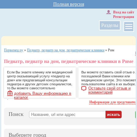
Полная версия
Вход на сайт
Регистрация
Разделы
Первенец.ру
»
Педиатр, педиатр на дом, педиатрические клиники
»
Рим
Педиатр, педиатр на дом, педиатрические клиники в Риме
Если Вы знаете клинику или медицинский
Вы можете оставить свой отзыв о 
центр оказывающий услугу «педиатр на
посещаемой Вами клиники или
дом» или предлагающий консультации
медицинском центре. Это поможет
педиатра и других детских специалистов,
пользователям сайта в их выборе.
Оставьте свой отзыв и
то Вы можете самостоятельно
комментарий
добавить Вашу информацию в
каталог
.
Информация для представите
Поиск
Выберите город