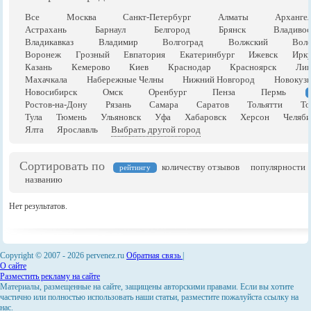
Все
Москва
Санкт-Петербург
Алматы
Арханге
Астрахань
Барнаул
Белгород
Брянск
Владивос
Владикавказ
Владимир
Волгоград
Волжский
Воло
Воронеж
Грозный
Евпатория
Екатеринбург
Ижевск
Ирку
Казань
Кемерово
Киев
Краснодар
Красноярск
Лип
Махачкала
Набережные Челны
Нижний Новгород
Новокузн
Новосибирск
Омск
Оренбург
Пенза
Пермь
Ростов-на-Дону
Рязань
Самара
Саратов
Тольятти
То
Тула
Тюмень
Ульяновск
Уфа
Хабаровск
Херсон
Челяби
Ялта
Ярославль
Выбрать другой город
Сортировать по
количеству отзывов
популярности
рейтингу
названию
Нет результатов.
Copyright © 2007 -
2026 pervenez.ru
Обратная связь
|
О сайте
Разместить рекламу на сайте
Материалы, размещенные на сайте, защищены авторскими правами. Если вы хотите
частично или полностью использовать наши статьи, разместите пожалуйста ссылку на
нас.