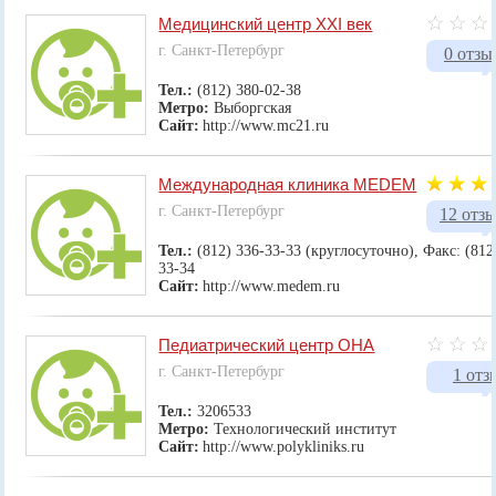
Медицинский центр XXI век
г. Санкт-Петербург
0 отзы
Тел.:
(812) 380-02-38
Метро:
Выборгская
Сайт:
http://www.mc21.ru
Международная клиника MEDEM
г. Санкт-Петербург
12 отз
Тел.:
(812) 336-33-33 (круглосуточно), Факс: (812
33-34
Сайт:
http://www.medem.ru
Педиатрический центр ОНА
г. Санкт-Петербург
1 отз
Тел.:
3206533
Метро:
Технологический институт
Сайт:
http://www.polykliniks.ru