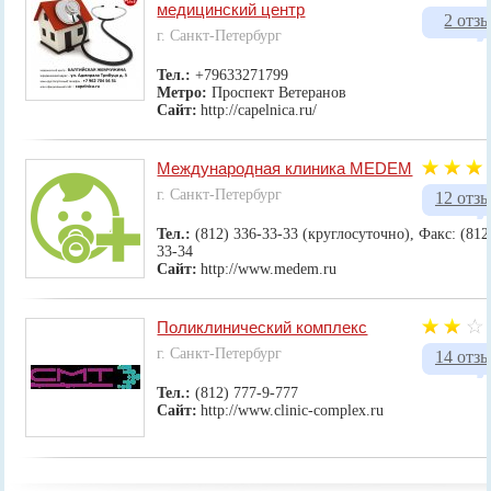
медицинский центр
2 отз
г. Санкт-Петербург
Тел.:
+79633271799
Метро:
Проспект Ветеранов
Сайт:
http://capelnica.ru/
Международная клиника MEDEM
г. Санкт-Петербург
12 отз
Тел.:
(812) 336-33-33 (круглосуточно), Факс: (812
33-34
Сайт:
http://www.medem.ru
Поликлинический комплекс
г. Санкт-Петербург
14 отз
Тел.:
(812) 777-9-777
Сайт:
http://www.clinic-complex.ru