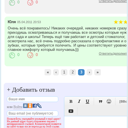
Ответить/дополнит
0
0
Юля
05.04.2011 20:53
Очень всё понравилось! Никаких очередей, никаких номерков сразу
приходишь осматриваешься и получаешь все осмотры которые нуж
для сада и школы! Теперь ещё там работает и детский стоматолог,
осмотрела нас, всё очень подробно рассказала о профилактике и о
зубках, которые требуется полечить. И цены соответствуют уровню 
главное комфорту который получаешь)))
Ответить/дополнит
0
0
«
‹
1
2
3
›
»
+
Добавить отзыв





[BBc
или
Войти

Пожалуйста, указывайте реальный e-mail адрес!
На данный адрес будет отправлено письмо с
активационной ссылкой. Комментарий появится
на сайте только после перехода по этой ссылке.