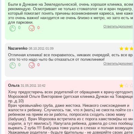
Были в Дункане на Земледельческой, очень хорошоя клиника, всем
рекомендую. Осмотривает не только стоматолог но и врач педиатр,
который помогает понять причины возниконвения кариеса, мне каже
это очень важно! находится не очень близко к метро, но зато есть м
для парковки.
Ответить/дополнит
0
0
Nazarenko
08.10.2011 01:09
Отличная клиника! все понравилось, никаких очередей, есть все вр
-это то что надо чыто бы отказаться от поликлиники!
Ответить/дополнит
0
0
Ольга
31.05.2011 10:42
Хочу предостеречь всех родителей от обращения к врачу-ортодонт
Морозовой Ольге Викторовне (детская клиника Дункан на Товарище
пр.,д.10)
Врач чрезвычайно груба, даже жестока. Никакого снисхождения и
жалости к ребенку. Случилось так, что я (мать) не смогла пойти со 
ребенком на прием из-зи работы, попросила сходить свою маму
(бабушку). Врач Морозова встретила из с порога хамством(вы ко мн
ходили, а тут явились!). Напугала ребенка, довела до слез пообещ
вырвать 2 зуба !!!! Бабушка тоже ушла в слезах и полная возмущен
Уважаемые родители - будьте бдительны - не доверяйте своих дете