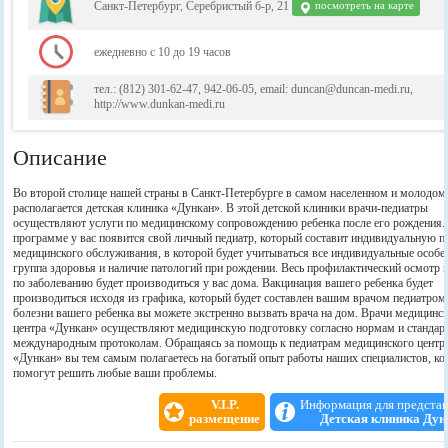
Санкт-Петербург, Серебристый б-р, 21
посмотреть на карте
ежедневно с 10 до 19 часов
тел.: (812) 301-62-47, 942-06-05, email: duncan@duncan-medi.ru,
http://www.dunkan-medi.ru
Описание
Во второй столице нашей страны в Санкт-Петербурге в самом населенном и молодом
располагается детская клиника «Дункан». В этой детской клиники врачи-педиатры
осуществляют услуги по медицинскому сопровождению ребенка после его рождения.
программе у вас появится свой личный педиатр, который составит индивидуальную 
медицинского обслуживания, в которой будет учитываться все индивидуальные особе
группа здоровья и наличие патологий при рождении. Весь профилактический осмотр 
по заболеванию будет производиться у вас дома. Вакцинация вашего ребенка будет
производиться исходя из графика, который будет составлен вашим врачом педиатром
болезни вашего ребенка вы можете экстренно вызвать врача на дом. Врачи медицинс
центра «Дункан» осуществляют медицинскую подготовку согласно нормам и стандарт
международным протоколам. Обращаясь за помощь к педиатрам медицинского центр
«Дункан» вы тем самым полагаетесь на богатый опыт работы наших специалистов, ко
помогут решить любые ваши проблемы.
V.I.P.
Информация для предста
размещение
Детская клиника Дун