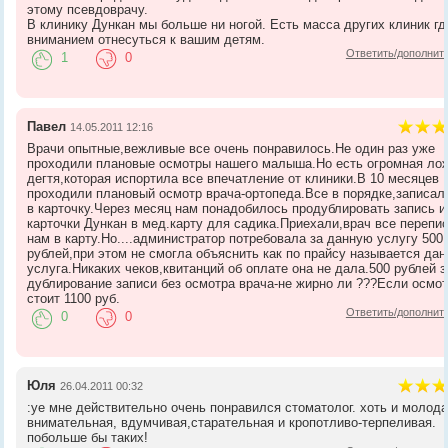
этому псевдоврачу.
В клинику Дункан мы больше ни ногой. Есть масса других клиник гд
вниманием отнесуться к вашим детям.
Ответить/дополнит
1
0
Павел
14.05.2011 12:16
Врачи опытные,вежливые все очень понравилось.Не один раз уже
проходили плановые осмотры нашего малыша.Но есть огромная ло
дегтя,которая испортила все впечатление от клиники.В 10 месяцев
проходили плановый осмотр врача-ортопеда.Все в порядке,записал
в карточку.Через месяц нам понадобилось продублировать запись и
карточки Дункан в мед.карту для садика.Приехали,врач все перепи
нам в карту.Но....администратор потребовала за данную услугу 500
рублей,при этом не смогла объяснить как по прайсу называется дан
услуга.Никаких чеков,квитанций об оплате она не дала.500 рублей з
дублирование записи без осмотра врача-не жирно ли ???Если осмо
стоит 1100 руб.
Ответить/дополнит
0
0
Юля
26.04.2011 00:32
:ye мне действительно очень понравился стоматолог. хоть и молода
внимательная, вдумчивая,старательная и кропотливо-терпеливая.
побольше бы таких!