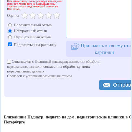
Нам важно знать, что вы реальный человек, а не
спам-бот. Кроме того на данный адрес вы
будете получать уведомления об ответах на
Ваш отзыв.
Оценка
Положительный отзыв
Нейтральный отзыв
Отрицательный отзыв
Подписаться на рассылку
Приложить к своему отз
картинки
Ознакомлен с
Политикой конфиденциальности и обработки
и согласен на обработку моих
персональных данных
персональных данных.
Согласен с
условиями размещения отзыва
Отправ
Ближайшие Педиатр, педиатр на дом, педиатрические клиники в С
Петербурге