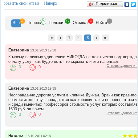
Отзывы
+
Добавить свой отзыв
Наверх
Поделиться…
28
19
4
5
Все
Полезн
Положит
Отрицат
Нейтр
«
‹
1
2
3
›
»
Екатерина
13.01.2013 19:38
К моему великому удивлению НИКОГДА не дают чеков подтвержд
оплату услуг, как будто есть что скрывать и это напрягает.
Ответить/дополнит
0
0
Екатерина
13.01.2013 19:35
Неоправданно дорогие услуги в клинике Дункан. Врачи как правило 
совместительству - попадаются как хорошие так и не очень, в том 
и среди именитых профессоров стоимость услуг которых составляе
1600 руб. за прием.
Ответить/дополнит
0
0
Наталья
18.10.2011 02:07