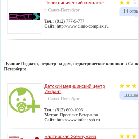
Поликлинический комплекс
г. Санкт-Петербург
14 отз
Тел.:
(812) 777-9-777
Сайт:
http://www.clinic-complex.ru
Лучшие Педиатр, педиатр на дом, педиатрические клиники в Санк
Петербурге
Детский медицинский центр
Инфант
5 отзы
г. Санкт-Петербург
Тел.:
(812) 600-1003
Метро:
Проспект Ветеранов
Сайт:
http://www.infant.spb.ru
Балтийская Жемчужина