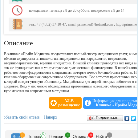
понедельник-пятница с 8 до 20 суббота, воскресение с 9 до 14
тел.: +7 (4832) 37-10-47, email: primemed@hotmail.com , http://primeme
Описание
В клинике «Прайм Медикап» предоставляет полный спектр медицинских услуг, а име
области акушерства и гинекологии, эндокринологии, кардиологии, неврологии,
оториноларингологии, терапии и педиатрии. В нашей клинике проводятся все виды ан
так же функциональная и ультразвуковая диагностика и физиотерапия. В нашей клини
работают квалифицированные специалисты, которые имеют большой опыт работы. Н
клиника оборудованная современным оборудованием. Вас встретит приветливый перс
который создаст уютную обстановку. Мы работаем для людей, которые заботятся о с
здоровье. Ведь у нас можно обследоваться применением новейшего оборудования и п
курс лечения по современным методикам.
V.I.P.
Информация для предста
размещение
Клиника «Прайм Меди
Отзывы
+
Добавить свой отзыв
Наверх
Поделиться…
0
0
0
0
Все
Полезн
Положит
Отрицат
Нейтр