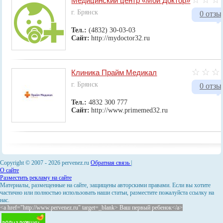
Медицинский центр «Мой Доктор»
г. Брянск
0 отзы
Тел.:
(4832) 30-03-03
Сайт:
http://mydoctor32.ru
Клиника Прайм Медикал
г. Брянск
0 отзы
Тел.:
4832 300 777
Сайт:
http://www.primemed32.ru
Copyright © 2007 -
2026 pervenez.ru
Обратная связь
|
О сайте
Разместить рекламу на сайте
Материалы, размещенные на сайте, защищены авторскими правами. Если вы хотите
частично или полностью использовать наши статьи, разместите пожалуйста ссылку на
нас.
<a href="http://www.pervenez.ru" target=_blank> Ваш первый ребенок</a>