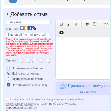
+
Добавить отзыв





[BBc
или
Войти

Пожалуйста, указывайте реальный e-mail адрес!
На данный адрес будет отправлено письмо с
активационной ссылкой. Комментарий появится
на сайте только после перехода по этой ссылке.
Нам важно знать, что вы реальный человек, а не
спам-бот. Кроме того на данный адрес вы
будете получать уведомления об ответах на
Ваш отзыв.
Оценка
Положительный отзыв
Нейтральный отзыв
Отрицательный отзыв
Подписаться на рассылку
Приложить к своему отз
картинки
Ознакомлен с
Политикой конфиденциальности и обработки
и согласен на обработку моих
персональных данных
персональных данных.