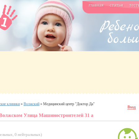
главная
статьи
тест
ские клиники
»
Волжский
»
Медицинский центр "Доктор Да"
Вход
 Волжском Улица Машиностроителей 31 а
тельных
,
0 нейтральных
)