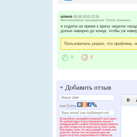
алина
08.08.2015 22:35
Местоположение пользователя: Россия, Балашиха
я ходила на прием к врачу неделю назад,
допью наверно до конца, чтобы уж навер
Пользователь указал, что проблема, о
0
0
+
Добавить отзыв

или
Войти
Пожалуйста, указывайте реальный e-mail адрес!
На данный адрес будет отправлено письмо с
активационной ссылкой. Комментарий появится
на сайте только после перехода по этой ссылке.
Нам важно знать, что вы реальный человек, а не
спам-бот. Кроме того на данный адрес вы
будете получать уведомления об ответах на