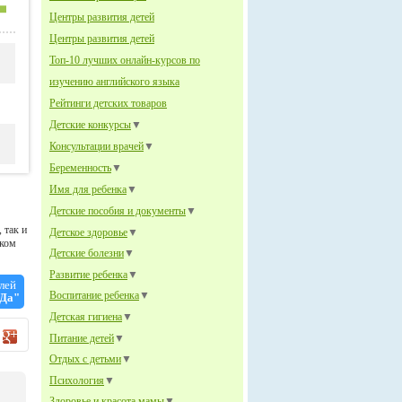
Центры развития детей
Центры развития детей
Топ-10 лучших онлайн-курсов по
изучению английского языка
Рейтинги детских товаров
Детские конкурсы
▼
Консультации врачей
▼
Беременность
▼
Имя для ребенка
▼
Детские пособия и документы
▼
 так и
Детское здоровье
▼
ском
Детские болезни
▼
Развитие ребенка
▼
лей
Воспитание ребенка
▼
 Да"
Детская гигиена
▼
Питание детей
▼
Отдых с детьми
▼
Психология
▼
Здоровье и красота мамы
▼