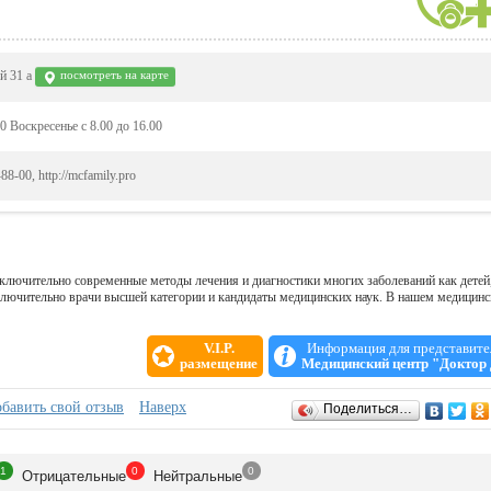
й 31 а
посмотреть на карте
0 Воскресенье с 8.00 до 16.00
88-00, http://mcfamily.pro
лючительно современные методы лечения и диагностики многих заболеваний как детей,
лючительно врачи высшей категории и кандидаты медицинских наук. В нашем медицин
V.I.P.
Информация для представите
размещение
Медицинский центр "Доктор
бавить свой отзыв
Наверх
Поделиться…
1
0
0
Отрицат
ельные
Нейтр
альные