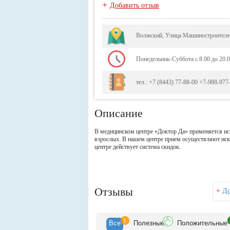
+
Добавить отзыв
Волжский, Улица Машиностроителе
Понедельник-Суббота с 8.00 до 20.0
тел.: +7 (8443) 77-88-00 +7-988-977-
Описание
В медицинском центре «Доктор Да» применяется иск
взрослых. В нашем центре прием осуществляют иск
центре действует система скидок.
Отзывы
+
До
1
Все
Полезн
ые
Положит
ельные