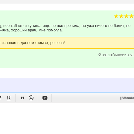
 все таблетки купила, еще не все пропила, но уже ничего не болит, но
няка, хороший врач, мне помогла.
писанная в данном отзыве, решена!
Ответить/дополнить о





[BBcode