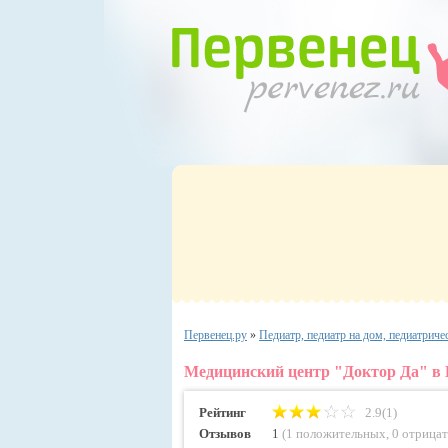
Первенец.ру
»
Педиатр, педиатр на дом, педиатриче
Медицинский центр "Доктор Да" в
Рейтинг
2.9(1)
Отзывов
1
(
1 положительных
,
0 отрица