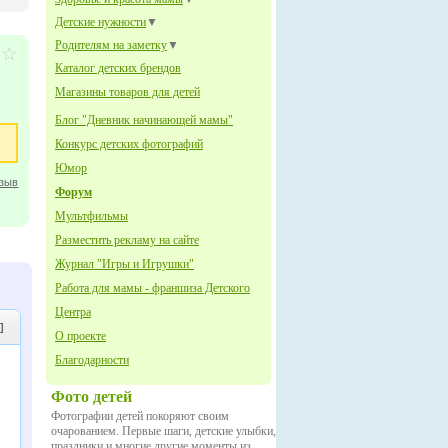
Детские нужности
▼
Родителям на заметку
▼
Каталог детских брендов
Магазины товаров для детей
Блог "Дневник начинающей мамы"
Конкурс детских фотографий
Юмор
тзыв
Форум
Мультфильмы
Разместить рекламу на сайте
Журнал "Игры и Игрушки"
Работа для мамы - франшиза Детского
Центра
]
О проекте
Благодарности
Фото детей
Фотографии детей покоряют своим
очарованием. Первые шаги, детские улыбки,
праздники и многие другие моменты из