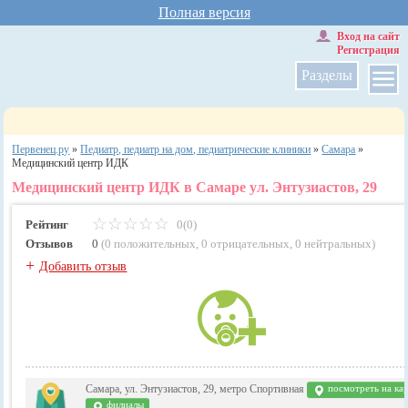
Полная версия
Вход на сайт
Регистрация
Разделы
Первенец.ру
»
Педиатр, педиатр на дом, педиатрические клиники
»
Самара
»
Медицинский центр ИДК
Медицинский центр ИДК в Самаре ул. Энтузиастов, 29
Рейтинг
0(0)
Отзывов
0
(
0 положительных
,
0 отрицательных
,
0 нейтральных
)
+
Добавить отзыв
Самара, ул. Энтузиастов, 29, метро Спортивная
посмотреть на ка
филиалы