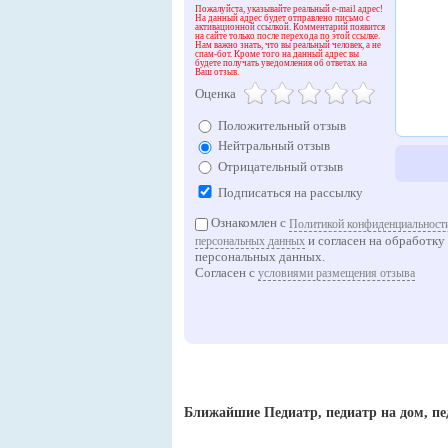
Пожалуйста, указывайте реальный e-mail адрес!
На данный адрес будет отправлено письмо с
активационной ссылкой. Комментарий появится
на сайте только после перехода по этой ссылке.
Нам важно знать, что вы реальный человек, а не
спам-бот. Кроме того на данный адрес вы
будете получать уведомления об ответах на
Ваш отзыв.
Оценка
Положительный отзыв
Нейтральный отзыв
Отрицательный отзыв
Подписаться на рассылку
Ознакомлен с
Политикой конфиденциальности
и согласен на обработку
персональных данных
персональных данных.
Согласен с
условиями размещения отзыва
Ближайшие Педиатр, педиатр на дом, пе