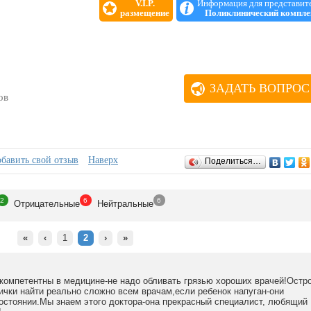
V.I.P.
Информация для представит
размещение
Поликлинический компле
ЗАДАТЬ ВОПРОС
ов
бавить свой отзыв
Наверх
Поделиться…
2
6
6
Отрицат
ельные
Нейтр
альные
«
‹
1
2
›
»
компетентны в медицине-не надо обливать грязью хороших врачей!Остр
ички найти реально сложно всем врачам,если ребенок напуган-они
состоянии.Мы знаем этого доктора-она прекрасный специалист, любящий