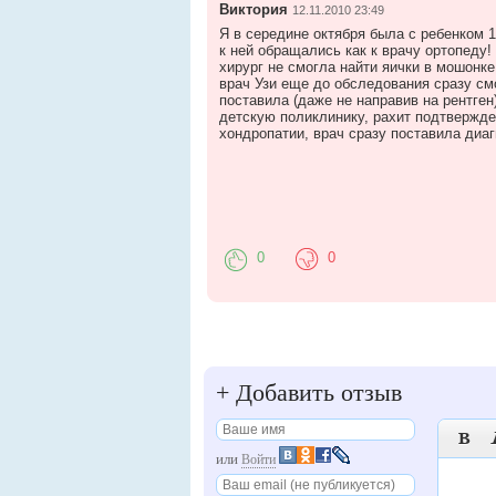
Виктория
12.11.2010 23:49
Я в середине октября была с ребенком 
к ней обращались как к врачу ортопеду!
хирург не смогла найти яички в мошонке
врач Узи еще до обследования сразу смо
поставила (даже не направив на рентге
детскую поликлинику, рахит подтвержд
хондропатии, врач сразу поставила диа
0
0
+
Добавить отзыв

или
Войти