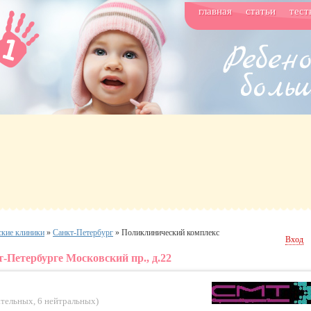
главная
статьи
тест
ские клиники
»
Санкт-Петербург
»
Поликлинический комплекс
Вход
Петербурге Московский пр., д.22
ательных
,
6 нейтральных
)