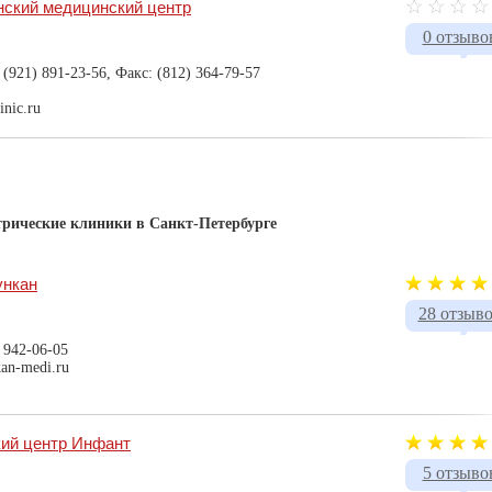
нский медицинский центр
0 отзыво
 (921) 891-23-56, Факс: (812) 364-79-57
inic.ru
трические клиники в Санкт-Петербурге
ункан
28 отзыв
, 942-06-05
kan-medi.ru
кий центр Инфант
5 отзыво