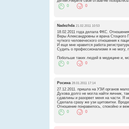
детей!Уберите свой отзыв-не позорьтесь
0
0
Nadezhda
21.02.2011 10:53
18.02.2011 года делала ФКС. Отношения
Веры Александровны и врача Стоцкого П
чуткого человеческого отношения к паци
И еще мне нравится работа регистратур
Судить о профессионализме я не могу, п
Побольше таких людей в медицине и, мо
0
0
Росина
28.01.2011 17:14
27.12.2011. пришла на УЗИ органов мало
Духова долго не могла найти яичник, та
сдавлины и разорвет меня на части. Я н
Сделала сразу же узи щитовитки. Вроде в
Отношение понравилось, спокойно и веж
0
0