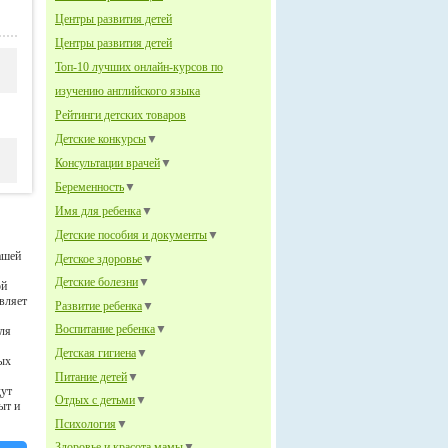
Центры развития детей
Центры развития детей
Топ-10 лучших онлайн-курсов по
изучению английского языка
Рейтинги детских товаров
Детские конкурсы
▼
Консультации врачей
▼
Беременность
▼
Имя для ребенка
▼
Детские пособия и документы
▼
ашей
Детское здоровье
▼
Детские болезни
▼
ой
вляет
Развитие ребенка
▼
Воспитание ребенка
▼
Для
Детская гигиена
▼
ых
Питание детей
▼
дут
Отдых с детьми
▼
ыт и
Психология
▼
Здоровье и красота мамы
▼