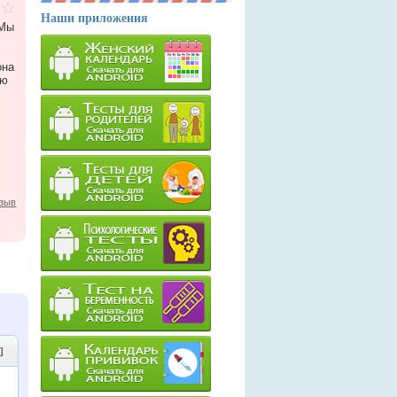
Наши приложения
 Мы
она
ую
тзыв
]