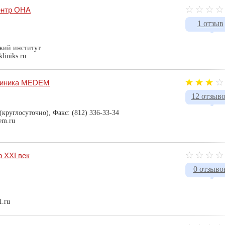
ентр ОНА
1 отзыв
кий институт
liniks.ru
линика MEDEM
12 отзыв
 (круглосуточно), Факс: (812) 336-33-34
em.ru
 XXI век
0 отзыво
1.ru