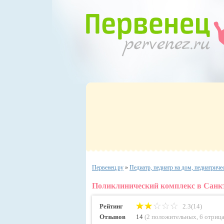
Первенец.ру
»
Педиатр, педиатр на дом, педиатриче
Поликлинический комплекс в Санкт-
Рейтинг
2.3(14)
Отзывов
14
(
2 положительных
,
6 отриц