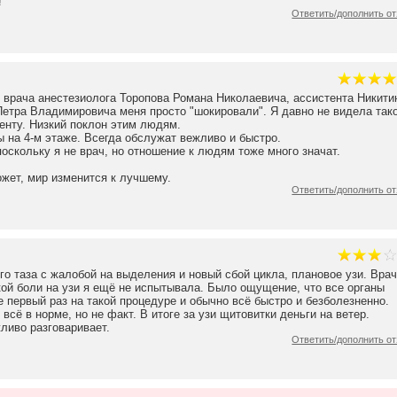
!
Ответить/дополнить о
 врача анестезиолога Торопова Романа Николаевича, ассистента Никити
етра Владимировича меня просто "шокировали". Я давно не видела так
енту. Низкий поклон этим людям.
ы на 4-м этаже. Всегда обслужат вежливо и быстро.
оскольку я не врач, но отношение к людям тоже много значат.
жет, мир изменится к лучшему.
Ответить/дополнить о
го таза с жалобой на выделения и новый сбой цикла, плановое узи. Врач
кой боли на узи я ещё не испытывала. Было ощущение, что все органы
е первый раз на такой процедуре и обычно всё быстро и безболезненно.
сё в норме, но не факт. В итоге за узи щитовитки деньги на ветер.
ливо разговаривает.
Ответить/дополнить о