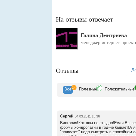
На отзывы отвечает
Галина Дмитриева
менеджер интернет-проект
Отзывы
+
До
14
Все
Полезн
ые
Положит
ельные
Сергей
04.03.2011 15:36
Виктория!Как вам не стыдно!Если Вы не
формы хондропатии в год-не бывает!А я
"прячутся".надо смотреть в спокойном 