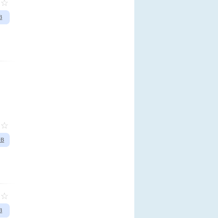
в
ов
в