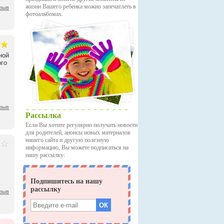
жизни Вашего ребенка можно запечатлеть в
тзыв
фотоальбомах.
ной
ого
тзыв
Рассылка
Если Вы хотите регулярно получать новости
для родителей, анонсы новых материалов
нашего сайта и другую полезную
информацию, Вы можете подписаться на
нашу рассылку:
тзыв