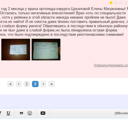
1 год 2 месяца у врача ортопеда-хирурга Цахиловой Елены Магрезовны!
 Остались только негативные впечатления! Врач хоть по специальности
, хотя у ребенка в этой области никогда никаких проблем не было! Даже
гла их найти! И не смогла даже близко поставить правильный диагноз, 
н) слабую форму рахита! Обратившись в последствии в обычную районн
ен не был даже в слабой форме,но была обнаружена острая форма
гноз, что было подтверждено в последствии рентгеновскими снимками!
Ответить/дополнить о
«
‹
1
2
›
»





[BBcode