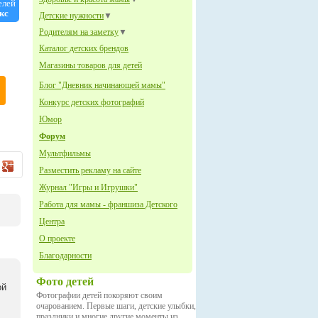
елей
кс
Детские нужности
▼
Родителям на заметку
▼
Каталог детских брендов
Магазины товаров для детей
Блог "Дневник начинающей мамы"
Конкурс детских фотографий
Юмор
Форум
Мультфильмы
Разместить рекламу на сайте
Журнал "Игры и Игрушки"
Работа для мамы - франшиза Детского
Центра
О проекте
Благодарности
Фото детей
ой
Фотографии детей покоряют своим
очарованием. Первые шаги, детские улыбки,
праздники и многие другие моменты из