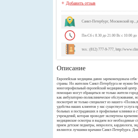
+
Добавить отзыв
Санкт-Петербург, Московский пр., 
Пн-Сб с 8.30 до 21.00 Вс с 10.00 до
тел.: (812) 777-9-777, http://www.cli
Описание
Европейская медицина давно зарекомендовала себя 
страны. Но жителям Санкт-Петербурга не нужно бес
многопрофильный европейский медицинский центр 
помощью могут обращаться не только жители город
как амбулаторно-поликлиническое обслуживание, но
посмотрит не только специалист из нашего «Поликл
удобства наших клиентов у нас существует услуга 
больных и пострадавших в профильные клиники и с
учреждений, которая проводит экспертизы временн
медицинские осмотры и выдаем все необходимые сп
прием детские педиатры, неврологи, кардиологи, 
являются лучшими врачами Санкт-Петербурга. Дов