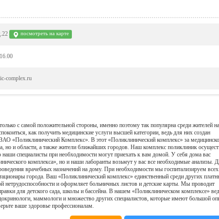
д.22
посмотреть на карте
 16.00
nic-complex.ru
только с самой положительной стороны, именно поэтому так популярна среди жителей н
покоиться, как получить медицинские услуги высшей категории, ведь для них создан
ЗАО «Поликлинический Комплекс». В этот «Поликлинический комплекс» за медицинск
а, но и области, а также жители ближайших городов. Наш комплекс поликлиник осущест
 наши специалисты при необходимости могут приехать к вам домой. У себя дома вас
инического комплекса», но и наши лаборанты возьмут у вас все необходимые анализы. 
проведения врачебных назначений на дому. При необходимости мы госпитализируем всех
тационары города. Ваш «Поликлинический комплекс» единственный среди других платн
ой нетрудоспособности и оформляет больничных листов и детские карты. Мы проводит
равки для детского сада, школы и бассейна. В нашем «Поликлиническом комплексе» ве
эндокринологи, маммологи и множество других специалистов, которые имеют большой оп
ерьте ваше здоровье профессионалам.