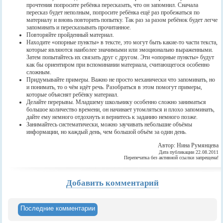
прочтения попросите ребёнка пересказать, что он запомнил. Сначала
пересказ будет неполным, попросите ребёнка ещё раз пробежаться по
материалу и вновь повторить попытку. Так раз за разом ребёнок будет легче
запоминать и пересказывать прочитанное.
Повторяйте пройденный материал.
Находите «опорные пункты» в тексте, это могут быть какие-то части текста,
которые являются наиболее значимыми или эмоционально выраженными.
Затем попытайтесь их связать друг с другом. Эти «опорные пункты» будут
как бы ориентиром при вспоминании материала, считающегося особенно
сложным.
Придумывайте примеры. Важно не просто механически что запоминать, но
и понимать, то о чём идёт речь. Разобраться в этом помогут примеры,
которые объяснят ребёнку материал.
Делайте перерывы. Младшему школьнику особенно сложно заниматься
большое количество времени, он начинает утомляться и плохо запоминать,
дайте ему немного отдохнуть и вернитесь к заданию немного позже.
Занимайтесь систематически, можно заучивать небольшие объёмы
информации, но каждый день, чем большой объём за один день.
Автор: Нина Румянцева
Дата публикации 22.08.2011
Перепечатка без активной ссылки запрещена!
Добавить комментарий
Последние комментарии