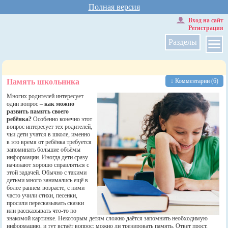
Полная версия
Вход на сайт
Регистрация
Разделы
Память школьника
↓ Комментарии (6)
Многих родителей интересует
один вопрос –
как можно
развить память своего
ребёнка?
Особенно конечно этот
вопрос интересует тех родителей,
чьи дети учатся в школе, именно
в это время от ребёнка требуется
запоминать большие объёмы
информации. Иногда дети сразу
начинают хорошо справляться с
этой задачей. Обычно с такими
детьми много занимались ещё в
более раннем возрасте, с ними
часто учили стихи, песенки,
просили пересказывать сказки
или рассказывать что-то по
знакомой картинке. Некоторым детям сложно даётся запомнить необходимую
информацию, и тут встаёт вопрос: можно ли тренировать память. Ответ прост,