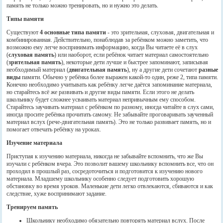
память не только можно тренировать, но и нужно это делать.
Типы памяти
Существуют
4 основные типа памяти
- это зрительная, слуховая, двигательная и
комбинированная. Действительно, понаблюдав за ребёнком можно заметить, что
возможно ему легче воспринимать информацию, когда Вы читаете её в слух
(
слуховая память
) или наоборот, если ребёнок читает материал самостоятельно
(
зрительная память
), некоторые дети лучше и быстрее запоминают, записывая
необходимый материал (
двигательная память
), ну а другие дети сочетают
разные
виды
памяти. Обычно у ребёнка более выражен какой-то один, реже 2, типа памяти.
Конечно необходимо учитывать как ребёнку легче даётся запоминание материала,
но старайтесь всё же развивать и другие виды памяти. Если этого не делать
школьнику будет сложнее усваивать материал непривычным ему способом.
Старайтесь заучивать материал с ребёнком по разному, иногда читайте в слух сами,
иногда просите ребёнка прочитать самому. Не забывайте проговаривать заученный
материал вслух (рече-двигательная память). Это не только развивает память, но и
помогает отвечать ребёнку на уроках.
Изучение материала
Приступая к изучению материала, никогда не забывайте вспомнить, что же Вы
изучали с ребёнком вчера. Это позволит вашему школьнику вспомнить все, что он
проходил в прошлый раз, сосредоточиться и подготовится к изучению нового
материала. Младшему школьнику особенно следует подготовить хорошую
обстановку во время уроков. Маленькие дети легко отвлекаются, сбиваются и как
следствие, хуже воспринимают задание.
Тренируем память
Школьнику необходимо обязательно повторять материал вслух. После