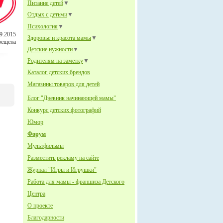
Питание детей
▼
Отдых с детьми
▼
Психология
▼
9.2015
Здоровье и красота мамы
▼
рещена
Детские нужности
▼
Родителям на заметку
▼
Каталог детских брендов
Магазины товаров для детей
Блог "Дневник начинающей мамы"
Конкурс детских фотографий
Юмор
Форум
Мультфильмы
Разместить рекламу на сайте
Журнал "Игры и Игрушки"
Работа для мамы - франшиза Детского
Центра
О проекте
Благодарности