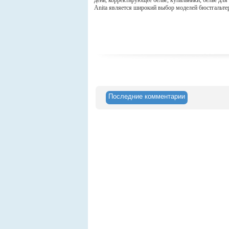
день, корректирующее белье, купальники, белье дл
Anita является широкий выбор моделей бюстгальте
Последние комментарии