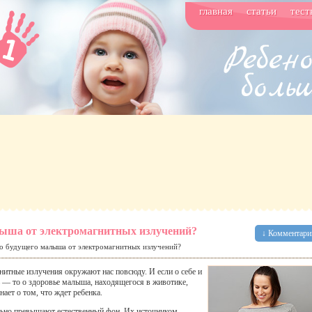
главная
статьи
тест
лыша от электромагнитных излучений?
↓ Комментарии
о будущего малыша от электромагнитных излучений?
гнитные излучения окружают нас повсюду. И если о себе и
 — то о здоровье малыша, находящегося в животике,
ает о том, что ждет ребенка.
льно превышают естественный фон. Их источником