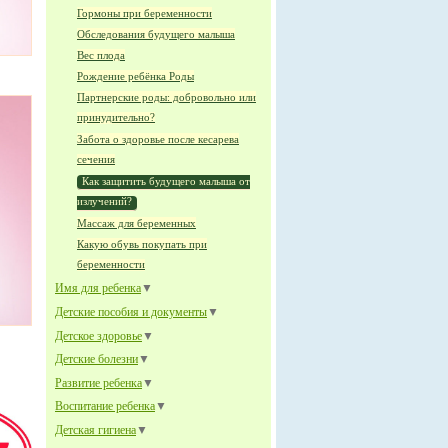
Гормоны при беременности
Обследования будущего малыша
Вес плода
Рождение ребёнка Роды
Партнерские роды: добровольно или
принудительно?
Забота о здоровье после кесарева
сечения
Как защитить будущего малыша от
излучений?
Массаж для беременных
Какую обувь покупать при
беременности
Имя для ребенка
▼
Детские пособия и документы
▼
Детское здоровье
▼
Детские болезни
▼
Развитие ребенка
▼
Воспитание ребенка
▼
Детская гигиена
▼