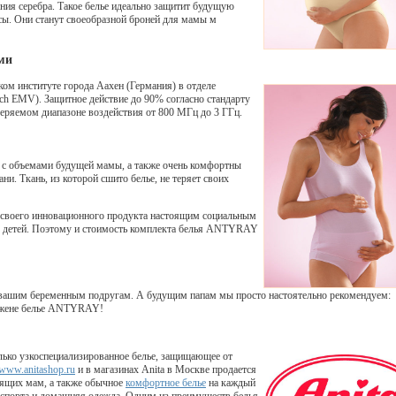
ния серебра. Такое белье идеально защитит будущую
усы. Они станут своеобразной броней для мамы м
ми
ком институте города Аахен (Германия) в отделе
ch EMV). Защитное действие до 90% согласно стандарту
ряемом диапазоне воздействия от 800 МГц до 3 ГГц.
е с объемами будущей мамы, а также очень комфортны
ни. Ткань, из которой сшито белье, не теряет своих
воего инновационного продукта настоящим социальным
х детей. Поэтому и стоимость комплекта белья ANTYRAY
ашим беременным подругам. А будущим папам мы просто настоятельно рекомендуем:
 жене белье ANTYRAY!
лько узкоспециализированное белье, защищающее от
www.anitashop.ru
и в магазинах Anita в Москве продается
мящих мам, а также обычное
комфортное белье
на каждый