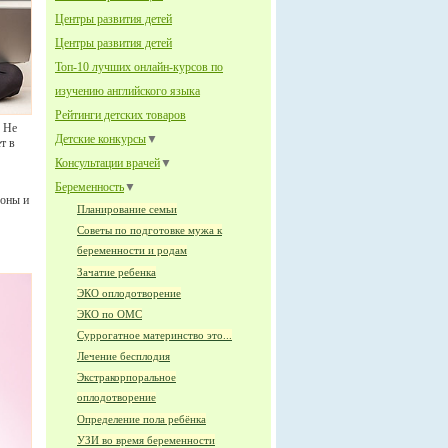
Центры развития детей
Центры развития детей
Топ-10 лучших онлайн-курсов по
изучению английского языка
Рейтинги детских товаров
. Не
Детские конкурсы
▼
т в
Консультации врачей
▼
Беременность
▼
фоны и
Планирование семьи
Советы по подготовке мужа к
беременности и родам
Зачатие ребенка
ЭКО оплодотворение
ЭКО по ОМС
Суррогатное материнство это...
Лечение бесплодия
Экстракорпоральное
оплодотворение
Определение пола ребёнка
УЗИ во время беременности