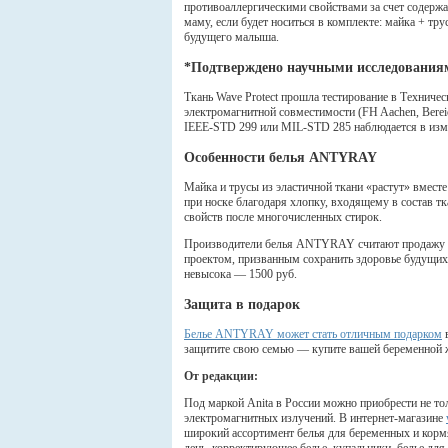
противоаллергическими свойствами за счет содержа
маму, если будет носиться в комплекте: майка + тр
будущего малыша.
*Подтверждено научными исследования
Ткань Wave Protect прошла тестирование в Техничес
электромагнитной совместимости (FH Aachen, Berei
IEEE-STD 299 или MIL-STD 285 наблюдается в изме
Особенности белья ANTYRAY
Майка и трусы из эластичной ткани «растут» вмест
при носке благодаря хлопку, входящему в состав тка
свойств после многочисленных стирок.
Производители белья ANTYRAY считают продажу с
проектом, призванным сохранить здоровье будущи
невысока — 1500 руб.
Защита в подарок
Белье ANTYRAY может стать отличным подарком
в
защитите свою семью — купите вашей беременной
От редакции:
Под маркой Anita в России можно приобрести не то
электромагнитных излучений. В интернет-магазине
широкий ассортимент белья для беременных и кор