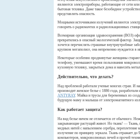
являются электроприборы, работающие от сети или
бытовая техника. Даже такое безобидное устройств
представлять опасность.
Мощными источниками излучений являются электрич
говорить о радиомачтах и радиолокационных станц
Всемирная организация здравоохранения (ВОЗ) офи
превратились в опасный экологический фактор. За
хочется перечислять страшные внутриутробные заб
крупном мегаполисе, она непременно нуждается в и
Некоторые особенно продвинутые женщины стараютс
телефону, уменьшают время пользования микроволно
кухонную технику, закрыться дома и навесить мета
Действительно, что делать?
Над проблемой работали ученые многих стран. И на
производит женское белье с 1886 года, разработали 
ANTYRAY
. Майка и трусы для беременных из соз
будущую маму и малыша от электромагнитного изл
Как работает защита?
На вид белье ничем не отличается от обычного. Не
закрывающие растущий живот. Но ткань! — Ткань, и
медных нитей с напылением серебра, переплетение 
излучение по принципу зеркала. Ткань отражает до
компьютеров, микроволновых печей и прочей техник