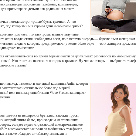
 аккумулятора: мобильные телефоны, компьютеры,
о для присмотра за детьми как радио-няня может
ки, поезда метро, троллейбусы, трамваи. А что
иях, под которыми мы строим дачи и собираем грибы?
циально признает, что электромагнитные излучения
щита от их воздействия необходима всем, но в первую очередь — беременным женщинам
олевания плода, о которых предупреждают ученые. Ясно одно — если женщина проживае
ндивидуальной защите.
я ограничивать себя во время беременности от длительных разговоров по мобильному
вкой. Кто-то отказывается от поездок в трамвае. Ну что же теперь — выбросить теле
ллические ставни?
шли выход. Технологи немецкой компании Anita, которая
и запатентовали специальное белье под маркой
данной ими инновационной ткани Wave Protect защищают
учения.
жная маечка на нешироких бретелях, высокие трусы,
з которой сшито белье, произведена из тончайших
которых создает экран, отражающий электромагнитное
 90%* высокочастотных волн от мобильных телефонов,
и, а также обладает антибактериальными и