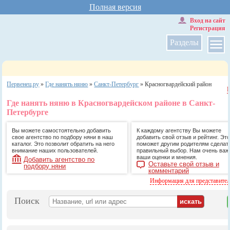
Полная версия
Вход на сайт
Регистрация
Разделы
Первенец.ру
»
Где нанять няню
»
Санкт-Петербург
»
Красногвардейский район
Где нанять няню в Красногвардейском районе в Санкт-
Петербурге
Вы можете самостоятельно добавить
К каждому агентству Вы можете
свое агентство по подбору няни в наш
добавить свой отзыв и рейтинг. Это
каталог. Это позволит обратить на него
поможет другим родителям сделат
внимание наших пользователей.
правильный выбор. Нам очень ва
ваши оценки и мнения.
Добавить агентство по
Оставьте свой отзыв и
подбору няни
комментарий
Информация для представите
Поиск