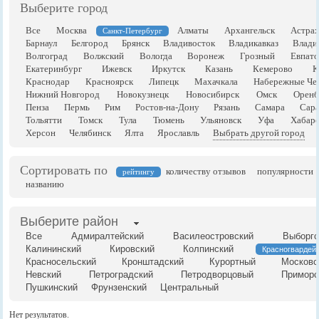
Выберите город
Все
Москва
Алматы
Архангельск
Астрах
Санкт-Петербург
Барнаул
Белгород
Брянск
Владивосток
Владикавказ
Влади
Волгоград
Волжский
Вологда
Воронеж
Грозный
Евпато
Екатеринбург
Ижевск
Иркутск
Казань
Кемерово
К
Краснодар
Красноярск
Липецк
Махачкала
Набережные Че
Нижний Новгород
Новокузнецк
Новосибирск
Омск
Оренб
Пенза
Пермь
Рим
Ростов-на-Дону
Рязань
Самара
Сара
Тольятти
Томск
Тула
Тюмень
Ульяновск
Уфа
Хабаро
Херсон
Челябинск
Ялта
Ярославль
Выбрать другой город
Сортировать по
количеству отзывов
популярности
рейтингу
названию
Выберите район
Все
Адмиралтейский
Василеостровский
Выборгс
Калининский
Кировский
Колпинский
Красногвардей
Красносельский
Кронштадский
Курортный
Московс
Невский
Петроградский
Петродворцовый
Приморс
Пушкинский
Фрунзенский
Центральный
Нет результатов.