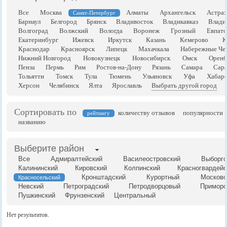
Все
Москва
Алматы
Архангельск
Астрах
Санкт-Петербург
Барнаул
Белгород
Брянск
Владивосток
Владикавказ
Влади
Волгоград
Волжский
Вологда
Воронеж
Грозный
Евпато
Екатеринбург
Ижевск
Иркутск
Казань
Кемерово
К
Краснодар
Красноярск
Липецк
Махачкала
Набережные Че
Нижний Новгород
Новокузнецк
Новосибирск
Омск
Оренб
Пенза
Пермь
Рим
Ростов-на-Дону
Рязань
Самара
Сара
Тольятти
Томск
Тула
Тюмень
Ульяновск
Уфа
Хабаро
Херсон
Челябинск
Ялта
Ярославль
Выбрать другой город
Сортировать по
количеству отзывов
популярности
рейтингу
названию
Выберите район
Все
Адмиралтейский
Василеостровский
Выборгс
Калининский
Кировский
Колпинский
Красногвардейс
Кронштадский
Курортный
Московс
Красносельский
Невский
Петроградский
Петродворцовый
Приморс
Пушкинский
Фрунзенский
Центральный
Нет результатов.