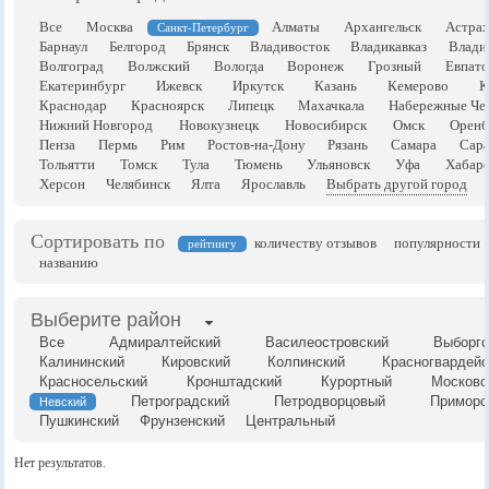
Все
Москва
Алматы
Архангельск
Астрах
Санкт-Петербург
Барнаул
Белгород
Брянск
Владивосток
Владикавказ
Влади
Волгоград
Волжский
Вологда
Воронеж
Грозный
Евпато
Екатеринбург
Ижевск
Иркутск
Казань
Кемерово
К
Краснодар
Красноярск
Липецк
Махачкала
Набережные Че
Нижний Новгород
Новокузнецк
Новосибирск
Омск
Оренб
Пенза
Пермь
Рим
Ростов-на-Дону
Рязань
Самара
Сара
Тольятти
Томск
Тула
Тюмень
Ульяновск
Уфа
Хабаро
Херсон
Челябинск
Ялта
Ярославль
Выбрать другой город
Сортировать по
количеству отзывов
популярности
рейтингу
названию
Выберите район
Все
Адмиралтейский
Василеостровский
Выборгс
Калининский
Кировский
Колпинский
Красногвардейс
Красносельский
Кронштадский
Курортный
Московс
Петроградский
Петродворцовый
Приморс
Невский
Пушкинский
Фрунзенский
Центральный
Нет результатов.