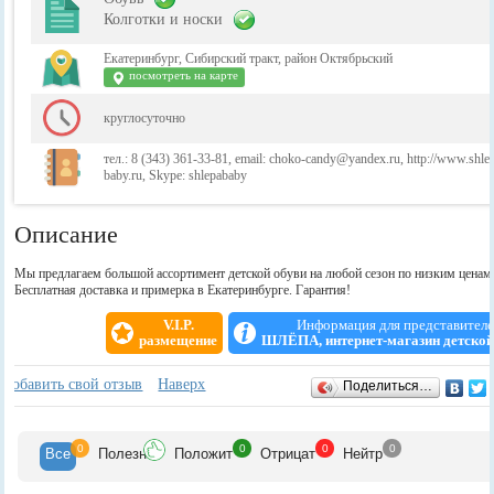
Колготки и носки
Екатеринбург, Сибирский тракт, район Октябрьский
посмотреть на карте
круглосуточно
тел.: 8 (343) 361-33-81, email: choko-candy@yandex.ru, http://www.shle
baby.ru, Skype: shlepababy
Описание
Мы предлагаем большой ассортимент детской обуви на любой сезон по низким ценам
Бесплатная доставка и примерка в Екатеринбурге. Гарантия!
V.I.P.
Информация для представител
размещение
ШЛЁПА, интернет-магазин детской
Отзывы
+
Добавить свой отзыв
Наверх
Поделиться…
0
0
0
0
Все
Полезн
Положит
Отрицат
Нейтр