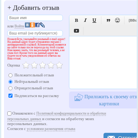
+
Добавить отзыв





[BBc
или
Войти

Пожалуйста, указывайте реальный e-mail адрес!
На данный адрес будет отправлено письмо с
активационной ссылкой. Комментарий появится
на сайте только после перехода по этой ссылке.
Нам важно знать, что вы реальный человек, а не
спам-бот. Кроме того на данный адрес вы
будете получать уведомления об ответах на
Ваш отзыв.
Оценка
Положительный отзыв
Нейтральный отзыв
Отрицательный отзыв
Подписаться на рассылку
Приложить к своему отз
картинки
Ознакомлен с
Политикой конфиденциальности и обработки
и согласен на обработку моих
персональных данных
персональных данных.
Согласен с
условиями размещения отзыва
Отправ