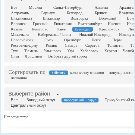
Все
Москва
Санкт-Петербург
Алматы
Арханге
Астрахань
Барнаул
Белгород
Брянск
Владивос
Владикавказ
Владимир
Волгоград
Волжский
Воло
Воронеж
Грозный
Евпатория
Екатеринбург
Ижевск
Ирку
Казань
Кемерово
Киев
Красноярск
Лип
Краснодар
Махачкала
Набережные Челны
Нижний Новгород
Новокузн
Новосибирск
Омск
Оренбург
Пенза
Пермь
Ростов-на-Дону
Рязань
Самара
Саратов
Тольятти
То
Тула
Тюмень
Ульяновск
Уфа
Хабаровск
Херсон
Челяби
Ялта
Ярославль
Выбрать другой город
Сортировать по
количеству отзывов
популярности
рейтингу
названию
Выберите район
Все
Западный округ
Прикубанский ок
Карасунский округ
Центральный округ
Нет результатов.