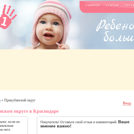
главная
статьи
тест
р
»
Прикубанский округ
Вход
нском округе в Краснодаре
Ваше
лог, если он
Покупатель! Оставьте свой отзыв и комментарий.
мнение важно!
циальным
на него