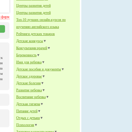
Центры развития детей
Центры развития детей
й фирм
Топ-10 лучших онлайн-курсов по
изучению английского языка
Рейтинги детских товаров
Детские конкурсы
▼
Консультации врачей
▼
Беременность
▼
ск
Имя для ребенка
▼
ия
ла
Детские пособия и документы
▼
им
Детское здоровье
▼
фа
Детские болезни
▼
Развитие ребенка
▼
Воспитание ребенка
▼
Детская гигиена
▼
Питание детей
▼
Отдых с детьми
▼
Психология
▼
Здоровье и красота мамы
▼