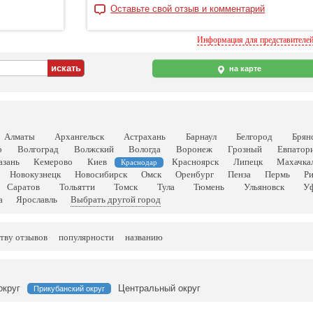
Оставьте свой отзыв и комментарий
Информация для представителе
на карте
Алматы
Архангельск
Астрахань
Барнаул
Белгород
Брян
р
Волгоград
Волжский
Вологда
Воронеж
Грозный
Евпатор
азань
Кемерово
Киев
Красноярск
Липецк
Махачка
Краснодар
Новокузнецк
Новосибирск
Омск
Оренбург
Пенза
Пермь
Р
Саратов
Тольятти
Томск
Тула
Тюмень
Ульяновск
У
а
Ярославль
Выбрать другой город
тву отзывов
популярности
названию
округ
Центральный округ
Прикубанский округ