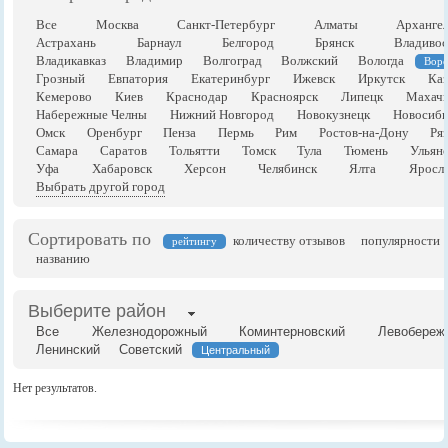
Все
Москва
Санкт-Петербург
Алматы
Арханге
Астрахань
Барнаул
Белгород
Брянск
Владивос
Владикавказ
Владимир
Волгоград
Волжский
Вологда
Вор
Грозный
Евпатория
Екатеринбург
Ижевск
Иркутск
Каз
Кемерово
Киев
Краснодар
Красноярск
Липецк
Махачк
Набережные Челны
Нижний Новгород
Новокузнецк
Новосиби
Омск
Оренбург
Пенза
Пермь
Рим
Ростов-на-Дону
Ря
Самара
Саратов
Тольятти
Томск
Тула
Тюмень
Ульян
Уфа
Хабаровск
Херсон
Челябинск
Ялта
Яросла
Выбрать другой город
Сортировать по
количеству отзывов
популярности
рейтингу
названию
Выберите район
Все
Железнодорожный
Коминтерновский
Левобереж
Ленинский
Советский
Центральный
Нет результатов.