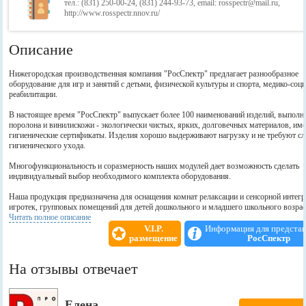
тел.: (831) 250-00-24, (831) 244-93-73, email: rosspectr@mail.ru,
http://www.rosspectr.nnov.ru/
Описание
Нижегородская производственная компания "РосСпектр" предлагает разнообразное
оборудование для игр и занятий с детьми, физической культуры и спорта, медико-соц
реабилитации.
В настоящее время "РосСпектр" выпускает более 100 наименований изделий, выполн
поролона и винилискожи - экологически чистых, ярких, долговечных материалов, и
гигиенические сертификаты. Изделия хорошо выдерживают нагрузку и не требуют с
гигиенического ухода.
Многофункциональность и соразмерность наших модулей дает возможность сделать
индивидуальный выбор необходимого комплекта оборудования.
Наша продукция предназначена для оснащения комнат релаксации и сенсорной интегр
игротек, групповых помещений для детей дошкольного и младшего школьного возрас
кабинетов массажа, залов физкультуры и лечебной физкультуры. Оборудование такж
Читать полное описание
использовать для оснащения домашних детских игровых комнат.
V.I.P.
Информация для предста
размещение
РосСпектр
Компания "РосСпектр" тесно сотрудничает с педагогами и методистами детских учре
учитывает в своей работе все пожелания и рекомендации специалистов. Наши модули
На отзывы отвечает
помогают развить ребенка как творчески, так и физически.
На базе дошкольных учреждений города Нижний Новгород новинки нашей продукци
проходят предпродажную проверку на качество и долговечность. Используя принцип
Елена