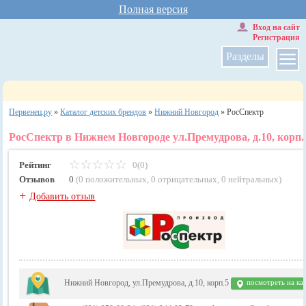
Полная версия
Вход на сайт
Регистрация
Разделы
Первенец.ру
»
Каталог детских брендов
»
Нижний Новгород
»
РосСпектр
РосСпектр в Нижнем Новгороде ул.Премудрова, д.10, корп.
Рейтинг
0(0)
Отзывов
0
(
0 положительных
,
0 отрицательных
,
0 нейтральных
)
+
Добавить отзыв
Нижний Новгород, ул.Премудрова, д.10, корп.5
посмотреть на ка