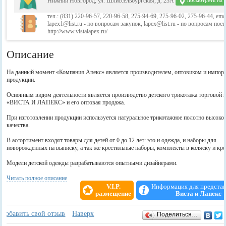
Нижний Новгород, ул. Шлиссельбургская, д. 23А
посмотреть на 
тел.: (831) 220-96-57, 220-96-58, 275-94-69, 275-96-02, 275-96-44, emai
lapex1@list.ru - по вопросам закупок, lapex@list.ru - по вопросам пост
http://www.vistalapex.ru/
Описание
На данный момент «Компания Апекс» является производителем, оптовиком и импор
продукции.
Основным видом деятельности является производство детского трикотажа торговой 
«ВИСТА И ЛАПЕКС» и его оптовая продажа.
При изготовлении продукции используется натуральное трикотажное полотно высоко
качества.
В ассортимент входят товары для детей от 0 до 12 лет: это и одежда, и наборы для
новорожденных на выписку, а так же крестильные наборы, комплекты в коляску и кро
Модели детской одежды разрабатываются опытными дизайнерами.
Продукция торговой марки «Виста и Лапекс» была несколько раз награждена Диплом
Читать полное описание
предоставление высококачественных товаров для детей» (2005 и 2008 год), Золотой 
V.I.P.
Информация для предста
на выставке «Мама и Дитя – 2008», а так же Дипломом «Мама и Дитя – 2003»
размещение
Виста и Лапекс
Еще одним направлением деятельности «Компании Апекс» является оптовая продажа
Отзывы
+
Добавить свой отзыв
Наверх
Поделиться…
и товаров для детей. Мы осуществляем прямые поставки из Китая товаров для детей
марки «КАПИТОША» произведенных по заказу нашей компании: