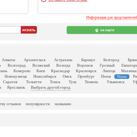
Информация для представителе
на карте
Алматы
Архангельск
Астрахань
Барнаул
Белгород
Брян
р
Волгоград
Волжский
Вологда
Воронеж
Грозный
Евпатор
зань
Кемерово
Киев
Краснодар
Красноярск
Липецк
Махачка
Новокузнецк
Новосибирск
Омск
Оренбург
Пенза
Р
Пермь
Саратов
Тольятти
Томск
Тула
Тюмень
Ульяновск
У
а
Ярославль
Выбрать другой город
тву отзывов
популярности
названию
1—5