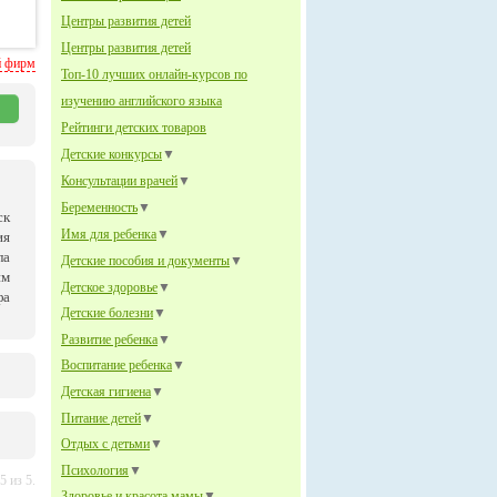
Центры развития детей
Центры развития детей
й фирм
Топ-10 лучших онлайн-курсов по
изучению английского языка
Рейтинги детских товаров
Детские конкурсы
▼
Консультации врачей
▼
Беременность
▼
ск
Имя для ребенка
▼
ия
ла
Детские пособия и документы
▼
им
Детское здоровье
▼
фа
Детские болезни
▼
Развитие ребенка
▼
Воспитание ребенка
▼
Детская гигиена
▼
Питание детей
▼
Отдых с детьми
▼
Психология
▼
 из 5.
Здоровье и красота мамы
▼