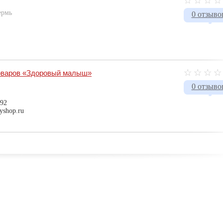
ермь
0 отзыво
товаров «Здоровый малыш»
0 отзыво
-92
byshop.ru