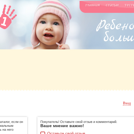
главная
статьи
тест
Вход
талог, если он
Покупатель! Оставьте свой отзыв и комментарий.
Ваше мнение важно!
циальным
ь на него
Оставьте свой отзыв