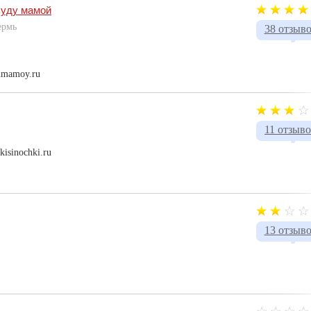
Буду мамой
ермь
38 отзыв
umamoy.ru
11 отзыв
kisinochki.ru
13 отзыв