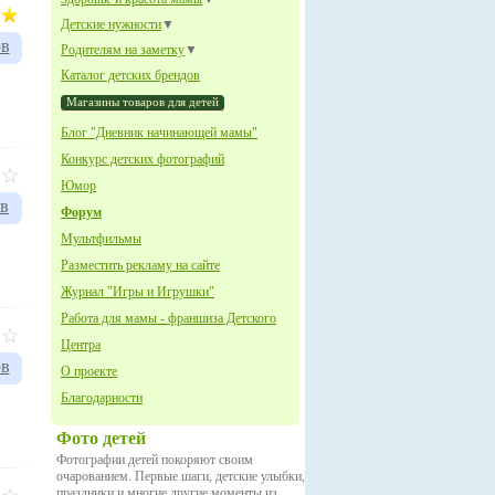
Детские нужности
▼
ов
Родителям на заметку
▼
Каталог детских брендов
Магазины товаров для детей
Блог "Дневник начинающей мамы"
Конкурс детских фотографий
Юмор
ов
Форум
Мультфильмы
Разместить рекламу на сайте
Журнал "Игры и Игрушки"
Работа для мамы - франшиза Детского
Центра
ов
О проекте
Благодарности
Фото детей
Фотографии детей покоряют своим
очарованием. Первые шаги, детские улыбки,
праздники и многие другие моменты из