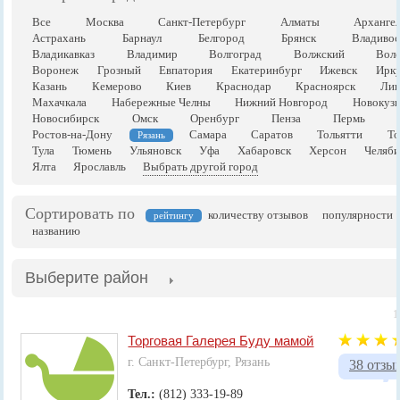
Все
Москва
Санкт-Петербург
Алматы
Арханге
Астрахань
Барнаул
Белгород
Брянск
Владивос
Владикавказ
Владимир
Волгоград
Волжский
Воло
Воронеж
Грозный
Евпатория
Екатеринбург
Ижевск
Ирку
Казань
Кемерово
Киев
Краснодар
Красноярск
Лип
Махачкала
Набережные Челны
Нижний Новгород
Новокузн
Новосибирск
Омск
Оренбург
Пенза
Пермь
Ростов-на-Дону
Самара
Саратов
Тольятти
То
Рязань
Тула
Тюмень
Ульяновск
Уфа
Хабаровск
Херсон
Челяби
Ялта
Ярославль
Выбрать другой город
Сортировать по
количеству отзывов
популярности
рейтингу
названию
Выберите район
1
Торговая Галерея Буду мамой
г. Санкт-Петербург, Рязань
38 отзы
Тел.:
(812) 333-19-89