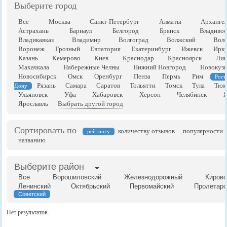
Выберите город
Все
Москва
Санкт-Петербург
Алматы
Арханге
Астрахань
Барнаул
Белгород
Брянск
Владивос
Владикавказ
Владимир
Волгоград
Волжский
Воло
Воронеж
Грозный
Евпатория
Екатеринбург
Ижевск
Ирку
Казань
Кемерово
Киев
Краснодар
Красноярск
Лип
Махачкала
Набережные Челны
Нижний Новгород
Новокузн
Новосибирск
Омск
Оренбург
Пенза
Пермь
Рим
Рост
Рязань
Самара
Саратов
Тольятти
Томск
Тула
Тюм
Дону
Ульяновск
Уфа
Хабаровск
Херсон
Челябинск
Я
Ярославль
Выбрать другой город
Сортировать по
количеству отзывов
популярности
рейтингу
названию
Выберите район
Все
Ворошиловский
Железнодорожный
Кировс
Ленинский
Октябрьский
Первомайский
Пролетарс
Советский
Нет результатов.