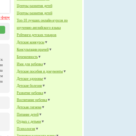
Центры развития детей
Центры развития детей
й фирм
Топ-10 лучших онлайн-курсов по
изучению английского языка
Рейтинги детских товаров
Детские конкурсы
▼
Консультации врачей
▼
Беременность
▼
ск
Имя для ребенка
▼
ия
ла
Детские пособия и документы
▼
им
Детское здоровье
▼
фа
Детские болезни
▼
Развитие ребенка
▼
Воспитание ребенка
▼
Детская гигиена
▼
Питание детей
▼
Отдых с детьми
▼
Психология
▼
Здоровье и красота мамы
▼