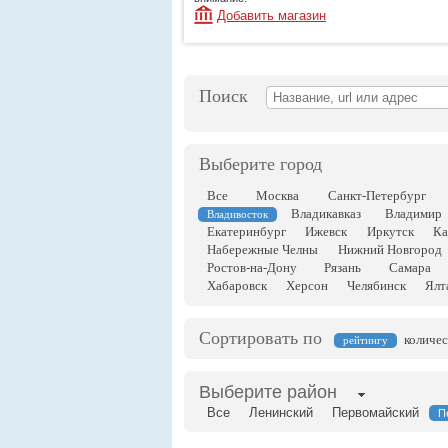
Добавить магазин
Поиск
Выберите город
Все
Москва
Санкт-Петербург
Владикавказ
Владимир
Владивосток
Екатеринбург
Ижевск
Иркутск
Ка
Набережные Челны
Нижний Новгород
Ростов-на-Дону
Рязань
Самара
Хабаровск
Херсон
Челябинск
Ялт
Сортировать по
количес
рейтингу
Выберите район
Все
Ленинский
Первомайский
П