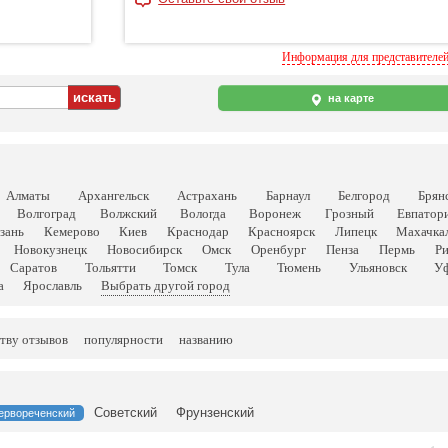
Информация для представителе
на карте
Алматы
Архангельск
Астрахань
Барнаул
Белгород
Брян
Волгоград
Волжский
Вологда
Воронеж
Грозный
Евпатор
зань
Кемерово
Киев
Краснодар
Красноярск
Липецк
Махачка
Новокузнецк
Новосибирск
Омск
Оренбург
Пенза
Пермь
Р
Саратов
Тольятти
Томск
Тула
Тюмень
Ульяновск
У
а
Ярославль
Выбрать другой город
тву отзывов
популярности
названию
Советский
Фрунзенский
ервореченский