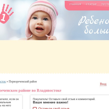
главная
статьи
тест
осток
»
Первореченский район
Вход
реченском районе во Владивостоке
талог, если он
Покупатель! Оставьте свой отзыв и комментарий.
Ваше мнение важно!
циальным
ь на него
Оставьте свой отзыв