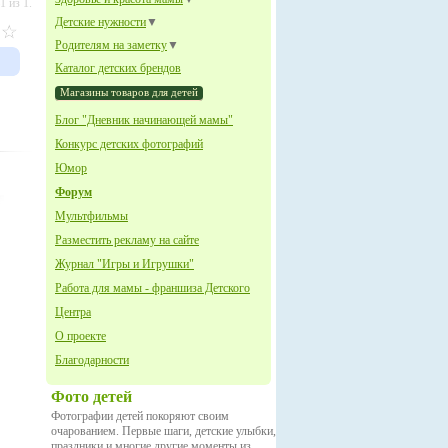
 из 1.
Детские нужности
▼
Родителям на заметку
▼
Каталог детских брендов
Магазины товаров для детей
Блог "Дневник начинающей мамы"
Конкурс детских фотографий
Юмор
Форум
Мультфильмы
Разместить рекламу на сайте
Журнал "Игры и Игрушки"
Работа для мамы - франшиза Детского
Центра
О проекте
Благодарности
Фото детей
Фотографии детей покоряют своим
очарованием. Первые шаги, детские улыбки,
праздники и многие другие моменты из