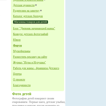
Детские нужности
▼
Родителям на заметку
▼
Каталог детских брендов
Магазины товаров для детей
Блог "Дневник начинающей мамы"
Конкурс детских фотографий
Юмор
Форум
Мультфильмы
Разместить рекламу на сайте
Журнал "Игры и Игрушки"
Работа для мамы - франшиза Детского
Центра
О проекте
Благодарности
Фото детей
Фотографии детей покоряют своим
очарованием. Первые шаги, детские улыбки,
праздники и многие другие моменты из