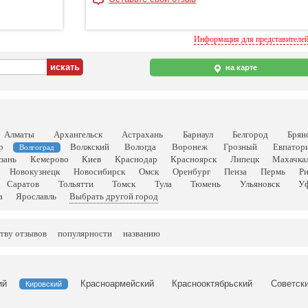
Информация для представителе
на карте
Алматы
Архангельск
Астрахань
Барнаул
Белгород
Брян
р
Волжский
Вологда
Воронеж
Грозный
Евпатор
Волгоград
зань
Кемерово
Киев
Краснодар
Красноярск
Липецк
Махачка
Новокузнецк
Новосибирск
Омск
Оренбург
Пенза
Пермь
Р
Саратов
Тольятти
Томск
Тула
Тюмень
Ульяновск
У
а
Ярославль
Выбрать другой город
тву отзывов
популярности
названию
ий
Красноармейский
Краснооктябрьский
Советск
Кировский