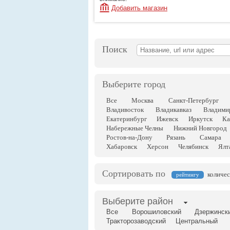
Добавить магазин
Поиск
Выберите город
Все
Москва
Санкт-Петербург
Владивосток
Владикавказ
Владими
Екатеринбург
Ижевск
Иркутск
Ка
Набережные Челны
Нижний Новгород
Ростов-на-Дону
Рязань
Самара
Хабаровск
Херсон
Челябинск
Ялт
Сортировать по
количес
рейтингу
Выберите район
Все
Ворошиловский
Дзержинск
Тракторозаводский
Центральный