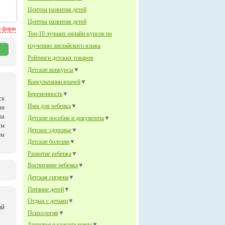
Центры развития детей
Центры развития детей
й фирм
Топ-10 лучших онлайн-курсов по
изучению английского языка
Рейтинги детских товаров
Детские конкурсы
▼
Консультации врачей
▼
Беременность
▼
ск
Имя для ребенка
▼
ия
ла
Детские пособия и документы
▼
им
Детское здоровье
▼
фа
Детские болезни
▼
Развитие ребенка
▼
Воспитание ребенка
▼
Детская гигиена
▼
Питание детей
▼
Отдых с детьми
▼
ий
Психология
▼
Здоровье и красота мамы
▼