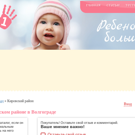
главная
статьи
тест
рад
»
Кировский район
Вход
ском районе в Волгограде
талог, если он
Покупатель! Оставьте свой отзыв и комментарий.
Ваше мнение важно!
циальным
ь на него
Оставьте свой отзыв