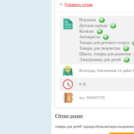
+
Добавить отзыв
Игрушки
Детская одежда
Коляски
Автокресла
Товары для детского спорта
Товары для творчества
Школа, товары для развития
Электроника для детей
Волгоград, Ополченская 14, район
9-18
тел.: 9195457570
Описание
товары для детей! одежда,обувь,автокресла,кроват