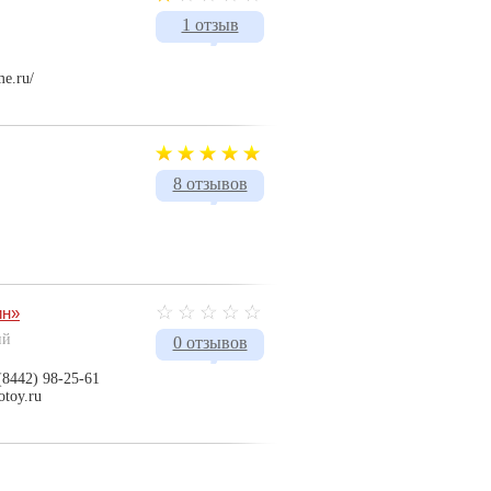
1 отзыв
me.ru/
8 отзывов
ин»
ий
0 отзывов
(8442) 98-25-61
otoy.ru