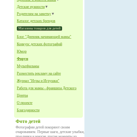
Детские нужности
▼
Родителям на заметку
▼
Каталог детских брендов
Магазины товаров для детей
Блог "Дневник начинающей мамы"
Конкурс детских фотографий
Юмор
Форум
Мультфильмы
Разместить рекламу на сайте
Журнал "Игры и Игрушки"
Работа для мамы - франшиза Детского
Центра
О проекте
Благодарности
Фото детей
Фотографии детей покоряют своим
очарованием. Первые шаги, детские улыбки,
праздники и многие другие моменты из