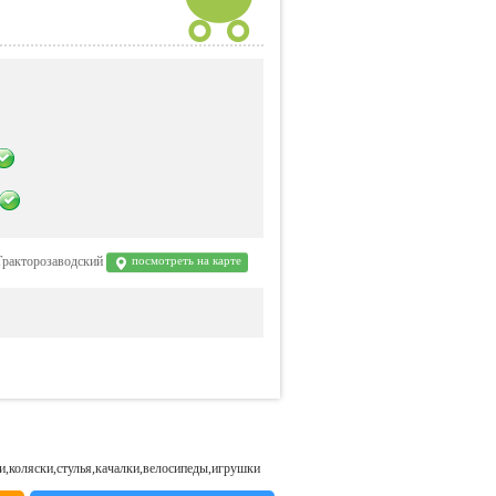
 Тракторозаводский
посмотреть на карте
ки,коляски,стулья,качалки,велосипеды,игрушки