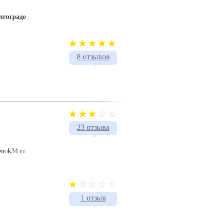
лгограде
8 отзывов
23 отзыва
enok34.ru
1 отзыв