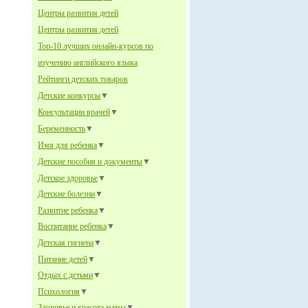
Центры развития детей
Центры развития детей
Топ-10 лучших онлайн-курсов по
изучению английского языка
Рейтинги детских товаров
Детские конкурсы
▼
Консультации врачей
▼
Беременность
▼
Имя для ребенка
▼
Детские пособия и документы
▼
Детское здоровье
▼
Детские болезни
▼
Развитие ребенка
▼
Воспитание ребенка
▼
Детская гигиена
▼
Питание детей
▼
Отдых с детьми
▼
Психология
▼
Здоровье и красота мамы
▼