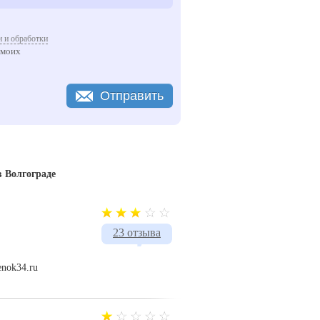
 и обработки
 моих
Отправить
 Волгограде
23 отзыва
enok34.ru