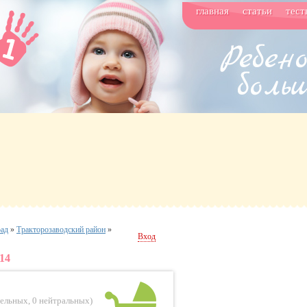
главная
статьи
тест
рад
»
Тракторозаводский район
»
Вход
14
тельных
,
0 нейтральных
)