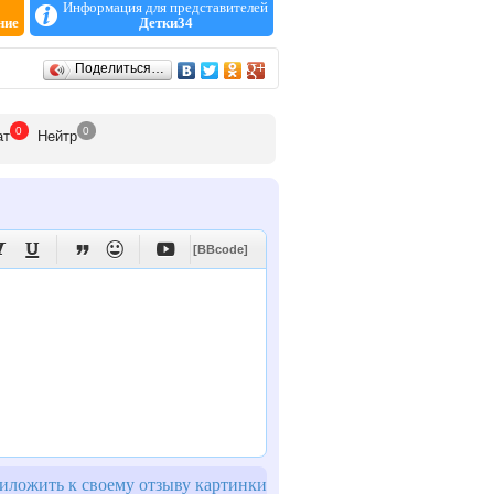
Информация для представителей
ние
Детки34
Поделиться…
0
0
ат
Нейтр





[BBcode]
ложить к своему отзыву картинки