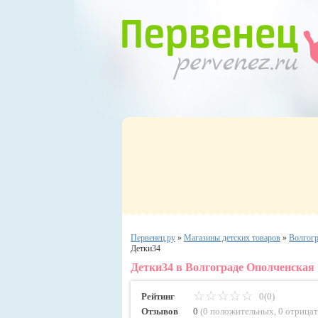
Первенец.ру
»
Магазины детских товаров
»
Волгог
Детки34
Детки34 в Волгограде Ополченская 
Рейтинг
0(0)
Отзывов
0
(
0 положительных
,
0 отрица