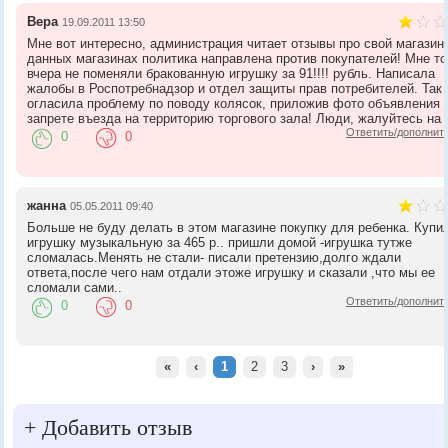
Вера
19.09.2011 13:50
Мне вот интересно, администрация читает отзывы про свой магазин
данных магазинах политика направлена против покупателей! Мне т
вчера не поменяли бракованную игрушку за 91!!!! рубль. Написала
жалобы в Роспотребнадзор и отдел защиты прав потребителей. Так
огласила проблему по поводу колясок, приложив фото объявления 
запрете въезда на территорию торгового зала! Люди, жалуйтесь на н
Ответить/дополнит
0
0
жанна
05.05.2011 09:40
Больше не буду делать в этом магазине покупку для ребенка. Купи
игрушку музыкальную за 465 р.. пришли домой -игрушка тутже
сломалась.Менять не стали- писали претензию,долго ждали
ответа,после чего нам отдали этоже игрушку и сказали ,что мы ее
сломали сами..
Ответить/дополнит
0
0
«
‹
1
2
3
›
»
+
Добавить отзыв