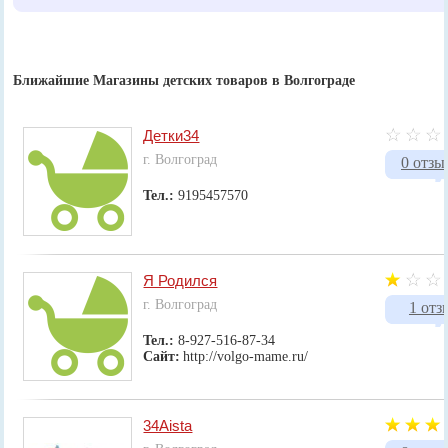
Ближайшие Магазины детских товаров в Волгограде
Детки34
г. Волгоград
0 отзы
Тел.:
9195457570
Я Родился
г. Волгоград
1 отз
Тел.:
8-927-516-87-34
Сайт:
http://volgo-mame.ru/
34Aista