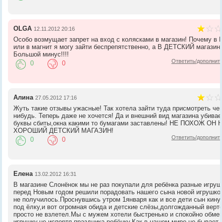
OLGA
12.11.2012 20:16
Особо возмущает запрет на вход с колясками в магазин! Почему в
или в магнит я могу зайти беспрепятственно, а В ДЕТСКИЙ магазин
Большой минус!!!!
Ответить/дополнит
0
0
Алина
27.05.2012 17:16
Жуть такие отзывы ужасные! Так хотела зайти туда присмотреть че
нибудь. Теперь даже не хочется! Да и внешний вид магазина убивае
буквы сбиты,окна какими то бумагами заставлены! НЕ ПОХОЖ ОН 
ХОРОШИЙ ДЕТСКИЙ МАГАЗИН!
Ответить/дополнит
0
0
Елена
13.02.2012 16:31
В магазине Слонёнок мы не раз покупали для ребёнка разные игруш
перед Новым годом решили порадовать нашего сына новой игрушко
не получилось.Проснувшись утром 1января как и все дети сын кину
под ёлку,и вот огромная обида и детские слёзы,долгожданный верт
просто не взлетел.Мы с мужем хотели быстренько и спокойно обме
игрушку,не испортя праздника ребёнку.Как в нашем мире не бывает