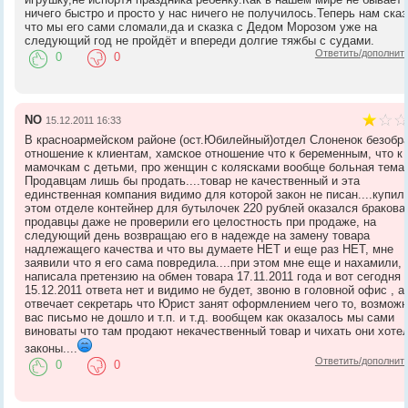
ничего быстро и просто у нас ничего не получилось.Теперь нам ска
что мы его сами сломали,да и сказка с Дедом Морозом уже на
следующий год не пройдёт и впереди долгие тяжбы с судами.
Ответить/дополнит
0
0
NO
15.12.2011 16:33
В красноармейском районе (ост.Юбилейный)отдел Слоненок безобр
отношение к клиентам, хамское отношение что к беременным, что к
мамочкам с детьми, про женщин с колясками вообще больная тема.!
Продавцам лишь бы продать....товар не качественный и эта
единственная компания видимо для которой закон не писан....купил
этом отделе контейнер для бутылочек 220 рублей оказался бракова
продавцы даже не проверили его целостность при продаже, на
следующий день возвращаю его в надежде на замену товара
надлежащего качества и что вы думаете НЕТ и еще раз НЕТ, мне
заявили что я его сама повредила....при этом мне еще и нахамили,
написала претензию на обмен товара 17.11.2011 года и вот сегодня
15.12.2011 ответа нет и видимо не будет, звоню в головной офис , а
отвечает секретарь что Юрист занят оформлением чего то, возможн
вас письмо не дошло и т.п. и т.д. вообщем как оказалось мы сами
виноваты что там продают некачественный товар и чихать они хоте
законы....
Ответить/дополнит
0
0