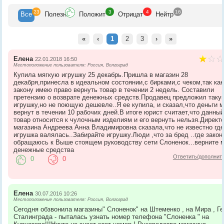
23
3
4
16
Все
Полезн
Положит
Отрицат
Нейтр
«
‹
1
2
3
›
»
Елена
22.01.2018 16:50
Местоположение пользователя: Россия, Волгоград
Купила мягкую игрушку 25 декабрь.Пришла в магазин 28
декабря,принесла в идеальном состоянии,с бирками,с чеком,так как
закону имею право вернуть товар в течении 2 недель. Составили
претензию о возврате денежных средств.Продавец предложил таку
игрушку,но не поющую дешевле..Я ее купила, и сказал,что деньги 
вернут в течении 10 рабочих дней.В итоге юрист считает,что данны
товар относится к чулочным изделиям и его вернуть нельзя.Директ
магазина Андреева Анна Владимировна сказала,что не известно где
игрушка валялась..Забирайте игрушку.Люди ,что за бред ..где закон
обращаюсь к Выше стоящем руководству сети Слоненок...верните 
денежные средства
Ответить/дополнит
0
0
Елена
30.07.2016 10:26
Местоположение пользователя: Россия, Волгоград
Сегодня обзвонила магазины" Слоненок" на Штеменко , на Мира , Г
Сталинграда - пыталась узнать номер телефона "Слоненка " на