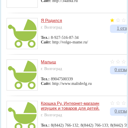
Сайт:
http://34aista.ru
Я Родился
г. Волгоград
1 отз
Тел.:
8-927-516-87-34
Сайт:
http://volgo-mame.ru/
Малыш
г. Волгоград
0 отзы
Тел.:
89047500339
Сайт:
http://www.malishvlg.ru
Крошка Ру. Интернет-магазин
игрушек и товаров для детей.
0 отзы
г. Волгоград
Тел.:
8(8442) 766-132; 8(8442) 766-133; 8(8442) 5