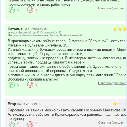
Курчатова!!!Никто не знает этот номер ! Руководство магазина ,
проинформируйте своих работников !
Ответить/дополнит
0
0
Наталья
04.10.2014 22:07
Филиал: Волгоград, пр. Г. Сталинграда, 52
Местоположение пользователя: Россия, Нижний Новгород
В красноармейском районе теперь 2 магазина "Слоненок" - есть теп
магазин на бульваре Энгельса, 15.
Уютный магазин с большим ассортиментом и низкими ценами. Мног
рекламных акций. Порадовали вежливые и,
подчеркну, тактичные продавцы. В некоторых детских магазинам, н
успеешь войти, продавцы кидаются к тебе и
потом ходят хвостом, аж не по себе становится. Здесь же, очень
приятный ненавязчивый персонал. Увидев, что я
в положении - мне выдали дисконтную карту сети магазинов "Слоне
Вообщем - хороший магазин!
Ответить/дополнит
0
0
Егор
04.03.2013 19:55
Персонал не вежлив можно сказать хабалки особенно Малахова Ок
Александровна работает в Красноармейском районе................стар
продавец..
Ответить/дополнит
0
0