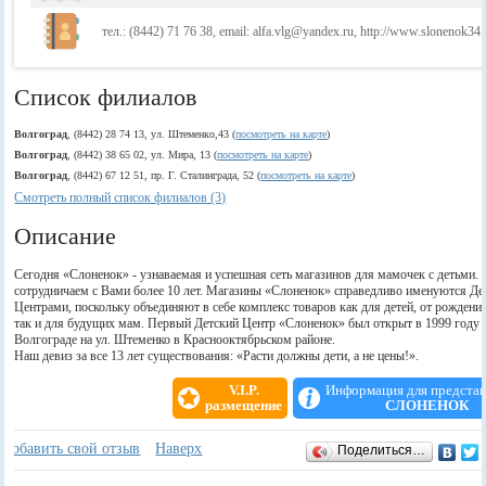
тел.: (8442) 71 76 38, email: alfa.vlg@yandex.ru, http://www.slonenok34.
Список филиалов
Волгоград
, (8442) 28 74 13, ул. Штеменко,43 (
посмотреть на карте
)
Волгоград
, (8442) 38 65 02, ул. Мира, 13 (
посмотреть на карте
)
Волгоград
, (8442) 67 12 51, пр. Г. Сталинграда, 52 (
посмотреть на карте
)
Смотреть полный список филиалов (3)
Описание
Сегодня «Слоненок» - узнаваемая и успешная сеть магазинов для мамочек с детьми.
сотрудничаем с Вами более 10 лет. Магазины «Слоненок» справедливо именуются Д
Центрами, поскольку объединяют в себе комплекс товаров как для детей, от рождения 
так и для будущих мам. Первый Детский Центр «Слоненок» был открыт в 1999 году 
Волгограде на ул. Штеменко в Краснооктябрьском районе.
Наш девиз за все 13 лет существования: «Расти должны дети, а не цены!».
V.I.P.
Информация для предста
размещение
СЛОНЕНОК
Отзывы
+
Добавить свой отзыв
Наверх
Поделиться…