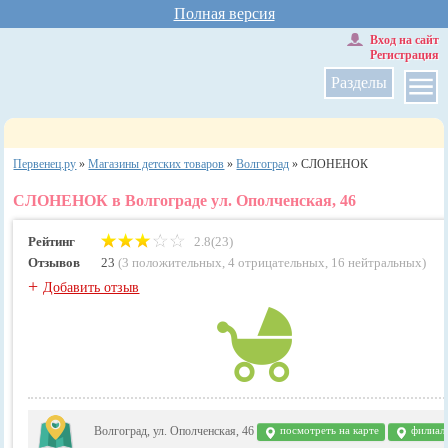
Полная версия
Вход на сайт
Регистрация
Разделы
Первенец.ру
»
Магазины детских товаров
»
Волгоград
»
СЛОНЕНОК
СЛОНЕНОК в Волгограде ул. Ополченская, 46
Рейтинг
2.8(23)
Отзывов
23
(
3 положительных
,
4 отрицательных
,
16 нейтральных
)
+
Добавить отзыв
Волгоград, ул. Ополченская, 46
посмотреть на карте
филиал