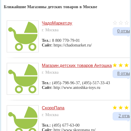
Ближайшие Магазины детских товаров в Москве
ЧадоМаркет.ру
г. Москва
0 отзы
Тел.:
8 800 770-79-01
Сайт:
https://chadomarket.ru/
Магазин детских товаров Антошка
г. Москва
8 отзы
Тел.:
(495)-798-96-37, (495)-517-33-43
Сайт:
http://www.antoshka-toys.ru
СкороПапа
г. Москва
2 отз
Тел.:
(495) 677-63-00
Сайт:
http://www.skoropapa.ru/