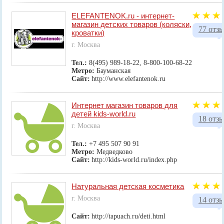
ELEFANTENOK.ru - интернет-
магазин детских товаров (коляски,
77 отз
кроватки)
г. Москва
Тел.:
8(495) 989-18-22, 8-800-100-68-22
Метро:
Бауманская
Сайт:
http://www.elefantenok.ru
Интернет магазин товаров для
детей kids-world.ru
18 отз
г. Москва
Тел.:
+7 495 507 90 91
Метро:
Медведково
Сайт:
http://kids-world.ru/index.php
Натуральная детская косметика
г. Москва
14 отз
Сайт:
http://tapuach.ru/deti.html