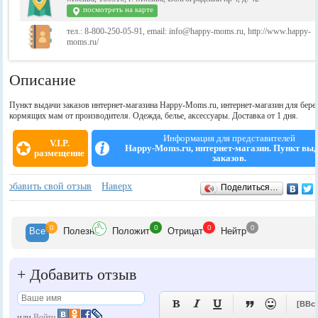
посмотреть на карте
тел.: 8-800-250-05-91, email: info@happy-moms.ru, http://www.happy-
moms.ru/
Описание
Пункт выдачи заказов интернет-магазина Happy-Moms.ru, интернет-магазин для бер
кормящих мам от производителя. Одежда, белье, аксессуары. Доставка от 1 дня.
Информация для представителей
V.I.P.
Happy-Moms.ru, интернет-магазин. Пункт вы
размещение
заказов.
Отзывы
+
Добавить свой отзыв
Наверх
Поделиться…
0
0
0
0
Все
Полезн
Положит
Отрицат
Нейтр
+
Добавить отзыв





[BBc
или
Войти