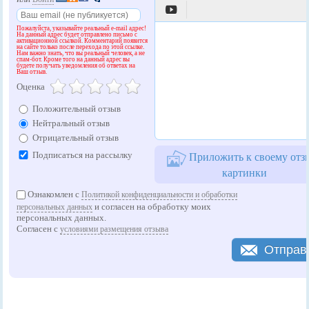

Пожалуйста, указывайте реальный e-mail адрес!
На данный адрес будет отправлено письмо с
активационной ссылкой. Комментарий появится
на сайте только после перехода по этой ссылке.
Нам важно знать, что вы реальный человек, а не
спам-бот. Кроме того на данный адрес вы
будете получать уведомления об ответах на
Ваш отзыв.
Оценка
Положительный отзыв
Нейтральный отзыв
Отрицательный отзыв
Подписаться на рассылку
Приложить к своему отз
картинки
Ознакомлен с
Политикой конфиденциальности и обработки
и согласен на обработку моих
персональных данных
персональных данных.
Согласен с
условиями размещения отзыва
Отправ